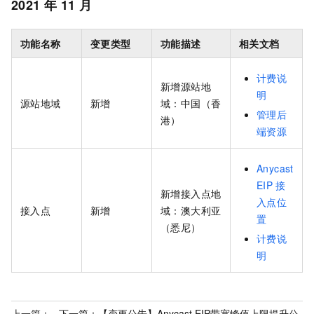
2021
年
11
月
功能名称
变更类型
功能描述
相关文档
计费说
新增源站地
明
源站地域
新增
域：中国（香
管理后
港）
端资源
Anycast
EIP
接
新增接入点地
入点位
接入点
新增
域：澳大利亚
置
（悉尼）
计费说
明
上一篇：
下一篇：
【变更公告】Anycast EIP带宽峰值上限提升公