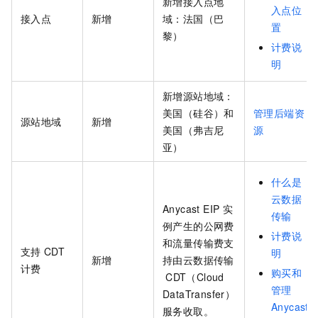
新增接入点地
入点位
接入点
新增
域：法国（巴
置
黎）
计费说
明
新增源站地域：
美国（硅谷）和
管理后端资
源站地域
新增
美国（弗吉尼
源
亚）
什么是
云数据
Anycast EIP
实
传输
例产生的公网费
计费说
和流量传输费支
支持
CDT
明
新增
持由云数据传输
计费
购买和
CDT（Cloud
管理
DataTransfer）
Anycast
服务收取。