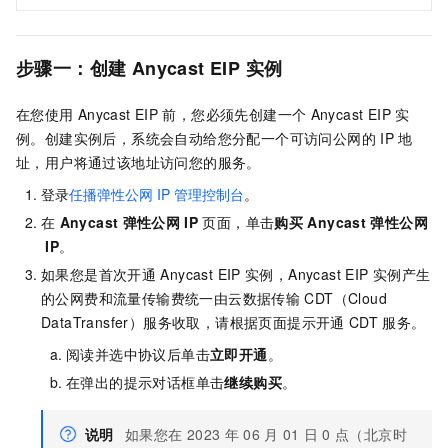
步骤一：创建
Anycast EIP
实例
在您使用
Anycast EIP
前，您必须先创建一个
Anycast EIP
实
例。创建实例后，系统会自动给您分配一个可访问公网的
IP
地
址，用户将通过该地址访问您的服务。
登录
任播弹性公网
IP
管理控制台
。
在
Anycast
弹性公网
IP
页面，单击
购买
Anycast
弹性公网
IP
。
如果您是首次开通
Anycast EIP
实例，Anycast EIP
实例产生
的公网费和流量传输费统一由云数据传输
CDT（Cloud
DataTransfer）服务收取，请根据页面提示开通
CDT
服务。
阅读并选中协议后单击
立即开通
。
在弹出的提示对话框单击
继续购买
。
说明
如果您在
2023
年
06
月
01
日
0
点（北京时