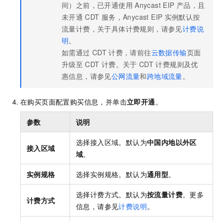
间）之前，已开通使用
Anycast EIP
产品，且
未开通
CDT
服务，Anycast EIP
实例默认按
流量计费，关于具体计费规则，请参见
计费说
明
。
如需通过
CDT
计费，请前往
云数据传输
页面
升级至
CDT
计费。关于
CDT
计费规则及优
惠信息，请参见
公网流量
和
跨地域流量
。
在购买页面配置购买信息，并单击
立即开通
。
参数
说明
选择接入区域。默认为
中国内地以外区
接入区域
域
。
实例规格
选择实例规格。默认为
通用型
。
选择计费方式。默认为
按流量计费
。更多
计费方式
信息，请参见
计费说明
。