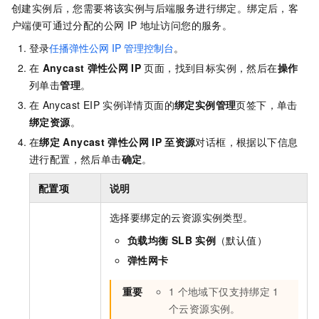
创建实例后，您需要将该实例与后端服务进行绑定。绑定后，客
户端便可通过分配的公网
IP
地址访问您的服务。
登录
任播弹性公网
IP
管理控制台
。
在
Anycast
弹性公网
IP
页面，找到目标实例，然后在
操作
列单击
管理
。
在
Anycast EIP
实例详情页面的
绑定实例管理
页签下，单击
绑定资源
。
在
绑定
Anycast
弹性公网
IP
至资源
对话框，根据以下信息
进行配置，然后单击
确定
。
配置项
说明
选择要绑定的云资源实例类型。
负载均衡
SLB
实例
（默认值）
弹性网卡
重要
1
个地域下仅支持绑定
1
个云资源实例。