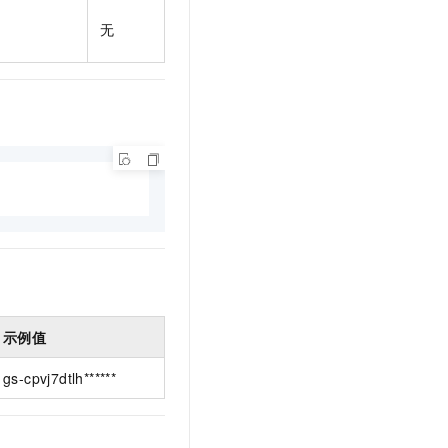
t.diy 一步搞定创意建站
构建大模型应用的安全防护体系
无
通过自然语言交互简化开发流程,全栈开发支持
通过阿里云安全产品对 AI 应用进行安全防护
示例值
gs-cpvj7dtlh******