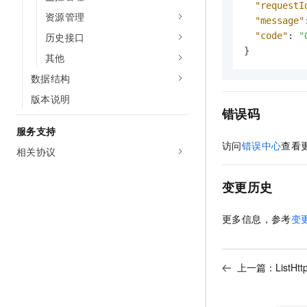
"requestI
资源管理
"message"
"code"
:
"
历史接口
}
其他
数据结构
版本说明
错误码
服务支持
访问
错误中心
查看
相关协议
变更历史
更多信息，参考
变
上一篇：
ListH