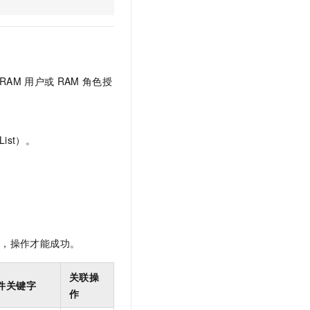
文戏情感细腻自然，动作戏激烈拳拳到肉，实现更强表演能力
支持中英文自由切换，具备更强的噪声鲁棒性
云聚AI 严选权益
SSL 证书
，一键激活高效办公新体验
精选AI产品，从模型到应用全链提效
堡垒机
AI 用量加速计划
应用
防火墙
、识别商机，让客服更高效、服务更出色。
新老同享，达量后返
RAM
用户或
RAM
角色授
千问办公
主机安全
NEW
的智能体编程平台
一站式AI生产力平台
AI 应用及服务市场
伶鹊
ist）。
企业级人与Agent协作平台，接入和调度多个数字员工
智能客服平台，对话机器人、对话分析、智能外呼
AI 应用
大模型服务平台百炼 - 全妙
大模型
应用创作平台
多模态内容创作工具，已接入 DeepSeek
自然语言处理
数据标注
限，操作才能成功。
机器学习
息提取
与 AI 智能体进行实时音视频通话
关联操
件关键字
从文本、图片、视频中提取结构化的属性信息
构建支持视频理解的 AI 音视频实时通话应用
作