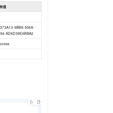
例值
373A13-9BB8-5068-
94-AD6D39E6BBA2
ccess
k