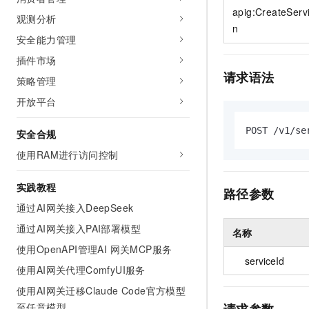
10 分钟在聊天系统中增加
apig:CreateServ
专有云
观测分析
n
安全能力管理
插件市场
请求语法
策略管理
开放平台
POST /v1/se
安全合规
使用RAM进行访问控制
实践教程
路径参数
通过AI网关接入DeepSeek
通过AI网关接入PAI部署模型
名称
使用OpenAPI管理AI 网关MCP服务
serviceId
使用AI网关代理ComfyUI服务
使用AI网关迁移Claude Code官方模型
请求参数
至任意模型