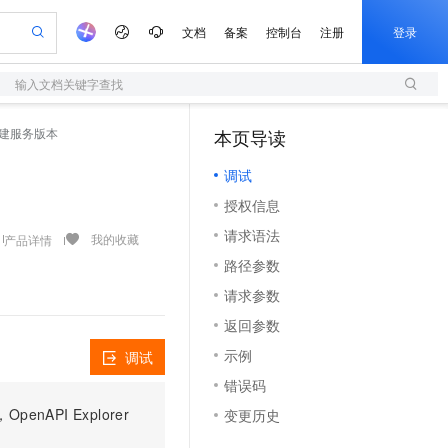
文档
备案
控制台
注册
登录
输入文档关键字查找
验
作计划
器
AI 活动
专业服务
服务伙伴合作计划
开发者社区
加入我们
服务平台百炼
阿里云 OPC 创新助力计划
 - 创建服务版本
本页导读
（1）
一站式生成采购清单，支持单品或批量购买
S
可编辑精美 PPT 文稿
S产品伙伴计划（繁花）
峰会
造的大模型服务与应用开发平台
轻量应用服务器
Agency Agents：拥有专属领域专家
AI 生产力先锋
Al MaaS 服务伙伴赋能合作
域名
博文
Careers
至高可申请百万元
调试
性可伸缩的云计算服务
 轻松生成专业的 PPT
开启高性价比 AI 编程新体验
先锋实践拓展 AI 生产力的边界
快速构建应用程序和网站，即刻迈出上云第一步
多领域专家智能体,一键组建 AI 虚拟交付团队
Token 补贴，五大权
计划
海大会
伙伴信用分合作计划
商标
问答
社会招聘
授权信息
益加速 OPC 成功
S
帕鲁游戏服务器
数字证书管理服务（原SSL证书）
HappyHorse 打造一站式影视创作平台
飞天发布时刻
HOT
划
备案
电子书
校园招聘
请求语法
联机服务器，轻松开启游戏
视频创作，一键激活电商全链路生产力
全托管，含MySQL、PostgreSQL、SQL Server、MariaDB多引擎
实现全站HTTPS，呈现可信的WEB访问
所见，即是所愿
可视化编排打通从文字构思到成片全链路闭环
我的收藏
产品详情
更多支持
划
公司注册
镜像站
路径参数
视频生成
语音识别与合成
 智能体与工作流应用
短信服务
漫剧工坊：一站式动画创作平台
AI 实训营
合作伙伴培训与认证
请求参数
划
上云迁移
的智能体编程平台
站生成，高效打造优质广告素材
通过阿里云百炼高效搭建AI应用,助力高效开发
快速生产连贯的高质量长漫剧
从基础到进阶，Agent 创客手把手教你
国内短信简单易用，安全可靠，秒级触达，全球覆盖200+国家和地区。
e-1.1-T2V
Qwen3-TTS-Flash
lScope
我要反馈
查询合作伙伴
返回参数
畅细腻的高质量视频
离线语音合成大模型，多语言方言自适应，低延迟高稳定
n Alibaba Cloud ISV 合作
代维服务
olarDB
建企业门户网站
大数据开发治理平台 DataWorks
10 分钟搭建微信、支付宝小程序
示例
调试
创新加速
ope
登录合作伙伴管理后台
我要建议
站，无忧落地极速上线
以可视化方式快速构建移动和 PC 门户网站
100%兼容MySQL、PostgreSQL，兼容Oracle，支持集中和分布式
高效部署网站，快速应用到小程序
Data Agent 驱动的一站式 Data+AI 开发治理平台
e-1.1-I2V
Cosyvoice-V3-Flash
错误码
安全
畅自然，细节丰富
高表现力语音合成大模型，语音克隆听感自然
我要投诉
上云场景组合购
伴
PI Explorer
变更历史
边界网络安全防护产品
漫剧创作，剧本、分镜、视频高效生成
覆盖90%+业务场景，专享组合折扣价
2V
VPN
Fun-ASR