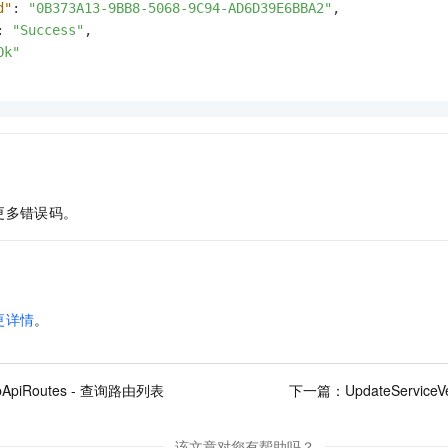
d"
:
"0B373A13-9BB8-5068-9C94-AD6D39E6BBA2"
,
:
"Success"
,
Ok"
更多错误码。
更详情
。
ttpApiRoutes - 查询路由列表
下一篇：
UpdateServic
该文章对您有帮助吗？