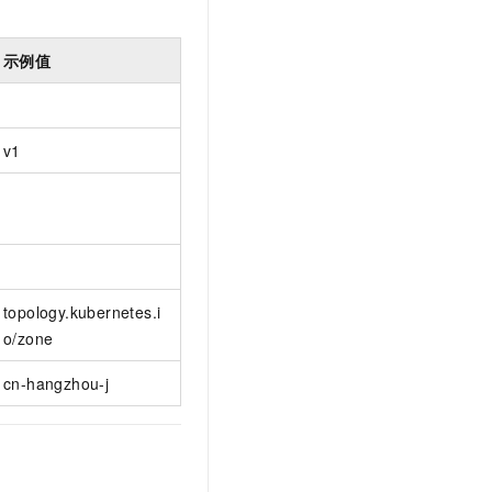
示例值
v1
topology.kubernetes.i
o/zone
cn-hangzhou-j