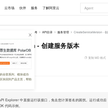
云市场
伙伴
服务
了解阿里云
AI 特惠
数据与 API
成为产品伙伴
企业增值服务
最佳实践
价格计算器
AI 场景体
基础软件
产品伙伴合
阿里云认证
市场活动
配置报价
大模型
I 网关
开发参考
API参考
API目录
服务管理
CreateServiceVersion
自助选配和估算价格
步到位
域名与网站
智启 AI 普惠权益
产品生态集成认证中心
企业支持计划
云上春晚
Qwen Audio：打造专属 AI 语音助手
千问官方 MaaS 平台，为开发者和 Agent 而生，新用户赠送 1 亿 + tokens 额度
云服务器 EC
一句话生成原生
AI Coding
阿里云Maa
2026 阿里云
为企业打
数据集
Windows
大模型认证
模型
NEW
NEW
格式还原
值低价云产品抢先购
提供智能易用的域名与建站服务
至高享 1亿+免费 tokens，加速 Al 应用落地
Qwen-Audio-3.0-Realtime 端到端实时语音角色扮演
安全可靠、弹
输入一句话想法,
智能编程，一键
erviceVersion - 创建服务版本
产品生态伙伴
专家技术服务
云上奥运之旅
弹性计算合作
阿里云中企出
手机三要素
宝塔 Linux
全部认证
价格优势
开源旗舰模型
对象存储 OSS
即刻拥有 DeepSeek-V4-Pro
阿里云 OPC 创新助力计划
云数据库 RD
一键部署幻兽
AI 电商营销
产品生态伙伴工作台
企业增值服务台
云栖战略参考
云存储合作计
云栖大会
身份实名认证
CentOS
训练营
推动算力普惠，释放技术红利
的大模型服务
最高返9万
真正可用的 1M 上下文,一次完成代码全链路开发
轻松解锁专属 DeepSeek-V4-Pro
至高百万元 Token 补贴，加速一人公司成长
稳定、安全、高性价比、高性能的云存储服务
一键购买专属
从图文生成到
复制 MD 格式
 09:18:34
云上的中国
数据库合作计
活动全景
短信
Docker
图片和
自进化智能体
人工智能平台 PAI
5 分钟轻松部署专属 QwenPaw
Token Plan 模型订阅计划
Qoder
高效搭建 AI
AI 广告创作
企业成长
大模型
NEW
HOT
信息公告
看见新力量
云网络合作计
OCR 文字识别
JAVA
级电脑
越聪明
证享300元代金券
一站式AI开发、训练和推理服务
Qwen3.8-Max 首发尝鲜，限时加量 10 倍，夜间低至2折
从聊天伙伴进化为能主动干活的本地数字员工
面向真实软件
图文、视频一
的全部系列、模块或功
Kimi-K3
HappyHors
NEW
魔搭 Mode
loud
服务实践
官网公告
区块回到产品主页，帮助
Kimi 最新旗舰模型，长程编程与推理利器
让文字生成流
金融模力时刻
Salesforce O
版
发票查验
全能环境
Qoder CN
Claude Code + GStack 打造工程团队
千问办公，限时限量积分加倍
云原生数据库 P
低代码高效构
AI 建站
NEW
作计划
计划
创新中心
魔搭 ModelSc
健康状态
让AI从“聊天伙伴”进化为能干活的“数字员工”
覆盖公网/内网、递归/权威、移动APP等全场景解析服务
安装技能 GStack，拥有专属 AI 工程团队
你的AI工作搭子，覆盖日常办公高频场景
基于千问大模型等，支持代码智能生成、研发智能问答
0 代码专业建
客户案例
天气预报查询
操作系统
Deepseek-v4-pro
HappyHors
态合作计划
态智能体模型
旗舰 MoE 大模型，百万上下文与顶尖推理能力
图生视频，流
Compute
同享
容器服务 Kubernetes 版 ACK
万小智 AI 建站低至 15元/月
云防火墙
AI 短剧/漫剧
快递物流查询
WordPress
成为服务伙
高校合作
PI Explorer
中直接运行该接口，免去您计算签名的困扰。运行成功后，OpenA
式云数据仓库
点，立即开启云上创新
提供一站式管理容器应用的 K8s 服务
送.CN域名，送备案服务码
云原生的云上
AI助力短剧
GLM-5.2
Wan2.7-T
DK
代码示例。
Ubuntu