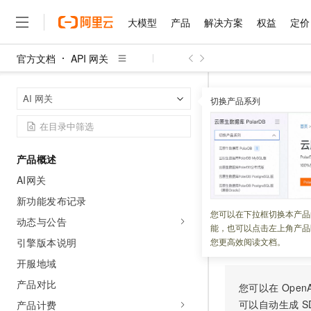
大模型
产品
解决方案
权益
定价
官方文档
API 网关
大模型
产品
解决方案
权益
定价
云市场
伙伴
服务
了解阿里云
精选产品
精选解决方案
普惠上云
产品定价
精选商城
成为销售伙伴
售前咨询
为什么选择阿里云
千问AI平台
API 网关
A
首页
AI 网关
了解云产品的定价详情
切换产品系列
大模型服务平台百炼
睿译宝，AI翻译排版一
普惠上云 官方力荐
分销伙伴
在线服务
网站建设
什么是云计算
大
大模型服务与应用平台
上传文档即自动完成翻译和
云服务器38元/年起，超
CreateS
咨询伙伴
多端小程序
技术领先
云上成本管理
售后服务
千问大模型
GLM-5.2：长任务时代
官方推荐返现计划
大模型
大模型
精选产品
精选解决方案
Salesforce 国际版订阅
稳定可靠
产品概述
管理和优化成本
多元化、高性能、安全可靠
推荐新用户得奖励，单订单
更新时间：
2026-07-03
销售伙伴合作计划
自助服务
AI网关
友盟天域
安全合规
人工智能与机器学习
AI
文本生成
无影云电脑
Hermes Agent，打造
云工开物
创建服务版本
无影生态合作计划
在线服务
新功能发布记录
观测云
分析师报告
随时随地安全接入的云上超
自主进化，持久记忆，越用
高校专属算力普惠，学生认
计算
互联网应用开发
您可以在下拉框切换本产品
Qwen3.8-Max
HOT
动态与公告
Salesforce On Alibaba C
工单服务
能，也可以点击左上角产品
智能体时代全能旗舰模型
Tuya 物联网平台阿里云
研究报告与白皮书
云解析DNS
快速拥有专属 OpenClaw
Consulting Partner 合
调试
大数据
容器
引擎版本说明
您更高效阅读文档。
免费试用
短信专区
蓝凌 OA
Qwen3.7-Plus
开服地域
AI 大模型销售与服务生
现代化应用
存储
天池大赛
能看、能想、能动手的多模
云原生大数据计算服务 Max
解决方案免费试用 新老
电子合同
产品对比
您可以在
OpenA
面向分析的企业级SaaS模
最高领取价值200元试用
安全
网络与CDN
AI 算法大赛
Qwen3-VL-Plus
可以自动生成
S
产品计费
畅捷通