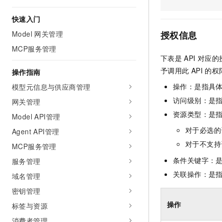
AI 产品 免费试用
网络
安全
云开发大赛
Tableau 订阅
快速入门
1亿+ 大模型 tokens 和 
可观测
入门学习赛
中间件
AI空中课堂在线直播课
Model 网关管理
授权信息
140+云产品 免费试用
大模型服务
MCP服务管理
上云与迁云
产品新客免费试用，最长1
数据库
下表是
API
对应的
生态解决方案
千问AI平台-Token Plan
企业出海
大模型ACA认证体验
予调用此
API
的权
操作指南
大数据计算
助力企业全员 AI 认知与能
行业生态解决方案
操作：是指具
模型元信息与供应商管理
政企业务
媒体服务
千问AI平台-模型体验
开发者生态解决方案
访问级别：是指
网关管理
在线体验全尺寸、多种模态
企业服务与云通信
资源类型：是
Model API管理
AI 开发和 AI 应用解决
Happy 系列大模型
对于必选的
Agent API管理
域名与网站
对于不支持
MCP服务管理
终端用户计算
条件关键字：
服务管理
Serverless
关联操作：是
大模型解决方案
域名管理
密钥管理
开发工具
快速部署 Dify，高效搭建 
操作
标签与资源
迁移与运维管理
消费者管理