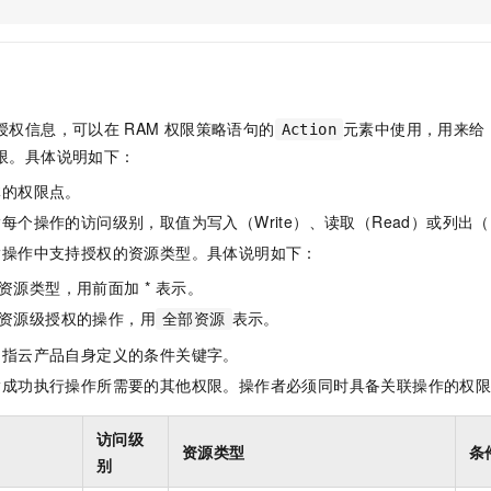
服务生态伙伴
视觉 Coding、空间感知、多模态思考等全面升级
1M上下文，专为长程任务能力而生
云工开物
企业应用
Night Plan 支持 Qwen 3.8-Max
AI 办公
NEW
Red Hat
30+ 款产品免费体验
夜间 5 折，Qwen/Meoo/TokenPlan 客户专享
AI智能应用
科研合作
ERP
堂（旗舰版）
SUSE
智能客服
AI 应用构建
大模型原生
CRM
2个月
自动承接线索
授权信息，可以在
RAM
权限策略语句的
元素中使用，用来给
Action
建站小程序
Qoder
大模型服务平台百炼-应用模版
OA 办公系统
HOT
NEW
限。具体说明如下：
面向真实软件
个人版上线、团队版降价；千问3.8-Max首发发尝鲜
丰富多元化的应用模版和解决方案
力提升
财税管理
模板建站
体的权限点。
万有无界
大模型服务平台百炼-智能体
400电话
定制建站
每个操作的访问级别，取值为写入（Write）、读取（Read）或列出（L
的模型效果
灵活可视化地构建企业级 Agent
指操作中支持授权的资源类型。具体说明如下：
方案
广告营销
模板小程序
秒悟
人工智能平台 PAI
资源类型，用前面加 * 表示。
定制小程序
云端极速 AI 
新一代 AI 视频生成模型，深度适配广告营销等场景
AI Native 的算法工程平台，一站式完成建模、训练、推理服务部署
资源级授权的操作，用
表示。
全部资源
APP 开发
是指云产品自身定义的条件关键字。
建站系统
指成功执行操作所需要的其他权限。操作者必须同时具备关联操作的权
AI 应用
10分钟微调：让0.6B模型媲美235B模型
多模态数据信
访问级
资源类型
条
依托云原生高可用架构,实现Dify私有化部署
用1%尺寸在特定领域达到大模型90%以上效果
别