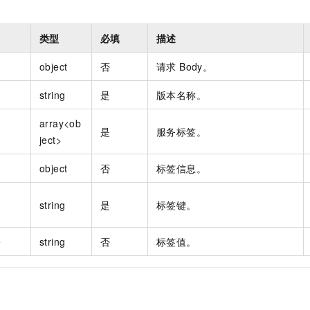
类型
必填
描述
object
否
请求 Body。
string
是
版本名称。
array<ob
是
服务标签。
ject>
object
否
标签信息。
string
是
标签键。
e
string
否
标签值。