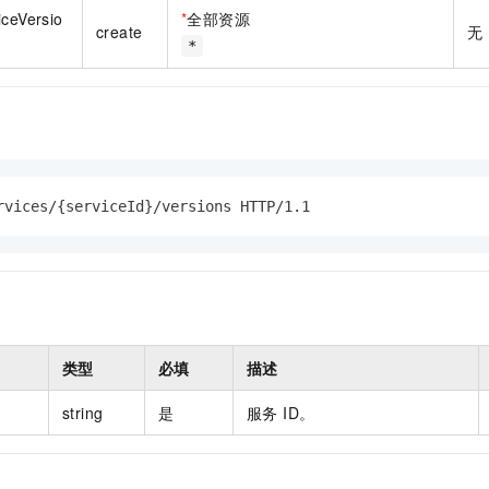
一个 AI 助手
即刻拥有 DeepSeek-R1 满血版
超强辅助，Bol
iceVersio
*
全部资源
create
无
在企业官网、通讯软件中为客户提供 AI 客服
多种方案随心选，轻松解锁专属 DeepSeek
*
rvices/{serviceId}/versions HTTP/1.1
类型
必填
描述
string
是
服务 ID。