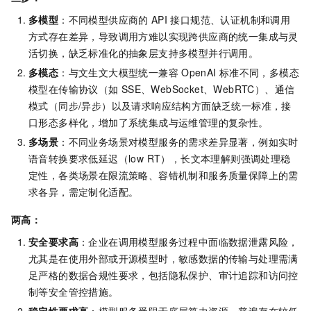
多模型
：不同模型供应商的
API
接口规范、认证机制和调用
方式存在差异，导致调用方难以实现跨供应商的统一集成与灵
活切换，缺乏标准化的抽象层支持多模型并行调用。
多模态
：与文生文大模型统一兼容
OpenAI
标准不同，多模态
模型在传输协议（如
SSE、WebSocket、WebRTC）、通信
模式（同步/异步）以及请求响应结构方面缺乏统一标准，接
口形态多样化，增加了系统集成与运维管理的复杂性。
多场景
：不同业务场景对模型服务的需求差异显著，例如实时
语音转换要求低延迟（low RT），长文本理解则强调处理稳
定性，各类场景在限流策略、容错机制和服务质量保障上的需
求各异，需定制化适配。
两高：
安全要求高
：企业在调用模型服务过程中面临数据泄露风险，
尤其是在使用外部或开源模型时，敏感数据的传输与处理需满
足严格的数据合规性要求，包括隐私保护、审计追踪和访问控
制等安全管控措施。
稳定性要求高
：模型服务受限于底层算力资源，普遍存在较低