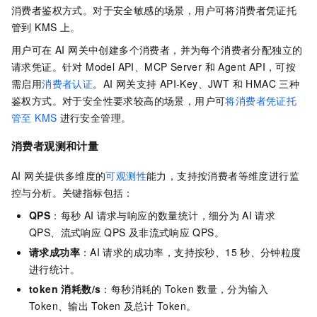
消费者鉴权方式。对于安全敏感的场景，用户可将消费者凭证托
管到 KMS 上。
用户可在 AI 网关中创建多个消费者，并为每个消费者分配独立的
请求凭证。针对 Model API、MCP Server 和 Agent API，可按
需启用
消费者认证
。AI 网关支持 API-Key、JWT 和 HMAC 三种
鉴权方式。对于安全性要求较高的场景，用户可
将消费者凭证托
管至 KMS
进行安全管理。
消费者观测和计量
AI 网关提供多维度的
可观测性
能力，支持按消费者等维度进行监
控与分析。关键指标包括：
QPS
：每秒
AI
请求与响应的数量统计，细分为
AI
请求
QPS、流式响应
QPS
及非流式响应
QPS。
请求成功率
：AI
请求的成功率，支持按秒、15
秒、分钟粒度
进行统计。
token 消耗数/s
：每秒消耗的
Token
数量，分为输入
Token、输出
Token
及总计
Token。