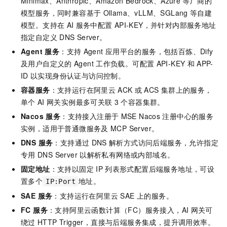
Minimax、Anthropic、Amazon Bedrock、Azure
等厂商的
模型服务，同时兼容基于
Ollama、vLLM、SGLang
等自建
模型。支持在
AI
服务中配置
API-KEY，并针对内部服务地址
指定自定义
DNS Server。
Agent 服务
：支持
Agent
应用平台的服务，包括百炼、Dify
及用户自定义的
Agent
工作负载。可配置
API-KEY
和
APP-
ID
以实现身份认证与访问控制。
容器服务
：支持运行在阿里云
ACK
或
ACS
集群上的服务，
单个
AI
网关实例最多可关联
3
个容器集群。
Nacos 服务
：支持接入注册于
MSE Nacos
注册中心的服务
实例，适用于普通微服务及
MCP Server。
DNS 服务
：支持通过
DNS
解析方式访问后端服务，允许指定
专用
DNS Server
以解析私有网络或内部域名。
固定地址
：支持以固定
IP
列表形式配置后端服务地址，可设
置多个
地址。
IP:Port
SAE 服务
：支持运行在阿里云 SAE 上的服务。
FC 服务
：支持阿里云函数计算（FC）服务接入，AI
网关可
绕过
HTTP Trigger，直接与后端服务集成，提升调用效率。