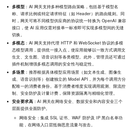
多模型
：AI 网关支持多种模型路由策略，包括基于模型名
称、请求比例或特定请求特征（如 Header）的路由规则。同
时，网关可将不同模型供应商的协议统一转换为 OpenAI 兼容
接口，使 AI 应用仅需对接单一标准即可实现多模型间的无缝
切换。
多模态
：AI 网关支持代理 HTTP 和 WebSocket 协议的多模
态模型调用，提供统一接入点，使应用能够以一致方式调用文
生文、文生图、语音识别等各类模型。此外，管理员还可通过
插件机制增强多模态调用的安全性与稳定性。
多场景
：推荐根据具体模型应用场景（如文本生成、图像生
成、语音识别等）创建独立的 Model API，并为每个调用方分
配唯一的消费者身份。基于消费者维度实现调用观测、限流控
制、安全防护及计量计费，保障资源隔离与精细化管理。
安全要求高
：AI 网关在网络安全、数据安全和内容安全三个
层面提供全面防护。
网络安全：集成 SSL 证书、WAF 防护及 IP 黑白名单功
能，在网络入口层抵御恶意流量与攻击。