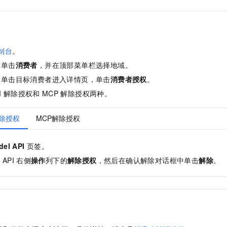
一个 AI 助手
即刻拥有 DeepSeek-R1 满血版
超强辅助，Bol
在企业官网、通讯软件中为客户提供 AI 客服
多种方案随心选，轻松解锁专属 DeepSeek
制台
。
，单击
消费者
，并在顶部菜单栏选择地域。
，单击目标消费者进入详情页，单击
消费者授权
。
I
解除授权和
MCP
解除授权两种。
I解除授权
MCP解除授权
del API
页签。
标
API
右侧
操作
列下的
解除授权
，然后在确认解除对话框中单击
解除
。