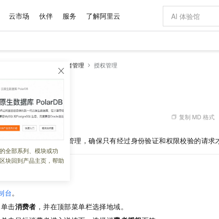
云市场
伙伴
服务
了解阿里云
AI 特惠
数据与 API
成为产品伙伴
企业增值服务
最佳实践
价格计算器
AI 场景体
基础软件
产品伙伴合
阿里云认证
市场活动
配置报价
大模型
I 网关
操作指南
消费者管理
授权管理
自助选配和估算价格
新方式
域名与网站
睿译宝，AI翻译排版一步到位
智启 AI 普惠权益
产品生态集成认证中心
企业支持计划
云上春晚
千问官方 MaaS 平台，为开发者和 Agent 而生，新用户赠送 1 亿 + tokens 额度
云服务器 EC
Qwen Aud
AI Coding
阿里云Maa
2026 阿里云
为企业打
数据集
Windows
大模型认证
模型
NEW
NEW
交付可用成果
值低价云产品抢先购
提供智能易用的域名与建站服务
上传文档即自动完成翻译和格式还原
至高享 1亿+免费 tokens，加速 Al 应用落地
安全可靠、弹
智能编程，一键
产品生态伙伴
专家技术服务
云上奥运之旅
弹性计算合作
阿里云中企出
手机三要素
宝塔 Linux
全部认证
价格优势
有专属领域专家
对象存储 OSS
GLM-5.2：长任务时代开源旗舰模型
阿里云 OPC 创新助力计划
云数据库 RD
即刻拥有 DeepS
AI 电商营销
产品生态伙伴工作台
企业增值服务台
云栖战略参考
云存储合作计
云栖大会
身份实名认证
CentOS
训练营
推动算力普惠，释放技术红利
的大模型服务
最高返9万
多领域专家智能体,一键组建 AI 虚拟交付团队
至高百万元 Token 补贴，加速一人公司成长
稳定、安全、高性价比、高性能的云存储服务
真正可用的 1M 上下文,一次完成代码全链路开发
轻松解锁专属 Dee
从图文生成到
复制 MD 格式
 05:36:18
云上的中国
数据库合作计
活动全景
短信
Docker
图片和
站式影视创作平台
人工智能平台 PAI
Hermes Agent，打造自进化智能体
Token Plan 模型订阅计划
Qoder
5 分钟轻松部署
AI 广告创作
企业成长
大模型
NEW
信息公告
对
API
消费者进行授权管理，确保只有经过身份验证和权限校验的请求
看见新力量
云网络合作计
OCR 文字识别
JAVA
级电脑
证享300元代金券
可视化编排打通从文字构思到成片全链路闭环
一站式AI开发、训练和推理服务
自主进化，持久记忆，越用越聪明
Qwen3.8-Max 首发尝鲜，限时加量 10 倍，夜间低至2折
面向真实软件
图文、视频一
的全部系列、模块或功
Kimi-K3
HappyHors
NEW
魔搭 Mode
loud
服务实践
官网公告
区块回到产品主页，帮助
Kimi 最新旗舰模型，长程编程与推理利器
让文字生成流
金融模力时刻
Salesforce O
版
发票查验
全能环境
Qoder CN
Claude Code + GStack 打造工程团队
千问办公，限时限量积分加倍
云原生数据库 P
低代码高效构
AI 建站
NEW
作计划
计划
创新中心
魔搭 ModelSc
健康状态
让AI从“聊天伙伴”进化为能干活的“数字员工”
覆盖公网/内网、递归/权威、移动APP等全场景解析服务
安装技能 GStack，拥有专属 AI 工程团队
你的AI工作搭子，覆盖日常办公高频场景
基于千问大模型等，支持代码智能生成、研发智能问答
0 代码专业建
客户案例
天气预报查询
操作系统
Deepseek-v4-pro
HappyHors
态合作计划
制台
。
态智能体模型
旗舰 MoE 大模型，百万上下文与顶尖推理能力
图生视频，流
Compute
同享
容器服务 Kubernetes 版 ACK
万小智 AI 建站低至 15元/月
云防火墙
AI 短剧/漫剧
快递物流查询
WordPress
成为服务伙
高校合作
，单击
消费者
，并在顶部菜单栏选择地域。
式云数据仓库
点，立即开启云上创新
提供一站式管理容器应用的 K8s 服务
送.CN域名，送备案服务码
云原生的云上
AI助力短剧
GLM-5.2
Wan2.7-T
Ubuntu