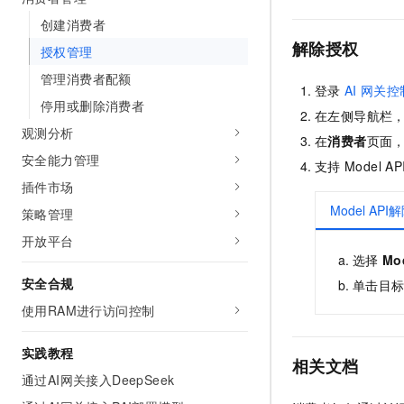
10 分钟在聊天系统中增加
专有云
创建消费者
解除授权
授权管理
管理消费者配额
登录
AI
网关控
停用或删除消费者
在左侧导航栏
观测分析
在
消费者
页面
安全能力管理
支持
Model AP
插件市场
Model AP
策略管理
开放平台
选择
Mo
安全合规
单击目
使用RAM进行访问控制
实践教程
相关文档
通过AI网关接入DeepSeek