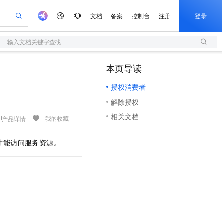
文档
备案
控制台
注册
登录
输入文档关键字查找
验
作计划
器
AI 活动
专业服务
服务伙伴合作计划
开发者社区
加入我们
服务平台百炼
阿里云 OPC 创新助力计划
本页导读
（1）
一站式生成采购清单，支持单品或批量购买
S
io：打造专属 AI 语音助手
S产品伙伴计划（繁花）
峰会
造的大模型服务与应用开发平台
轻量应用服务器
一句话生成原生可编辑精美 PPT 文稿
AI 生产力先锋
Al MaaS 服务伙伴赋能合作
域名
博文
Careers
至高可申请百万元
授权消费者
性可伸缩的云计算服务
开启高性价比 AI 编程新体验
Qwen-Audio-3.0-Realtime 端到端实时语音角色扮演
输入一句话想法, 轻松生成专业的 PPT
先锋实践拓展 AI 生产力的边界
快速构建应用程序和网站，即刻迈出上云第一步
Token 补贴，五大权
计划
海大会
伙伴信用分合作计划
商标
问答
社会招聘
解除授权
益加速 OPC 成功
S
eek-V4-Pro
数字证书管理服务（原SSL证书）
一键部署幻兽帕鲁游戏服务器
飞天发布时刻
HOT
划
备案
电子书
校园招聘
相关文档
pSeek-V4-Pro
视频创作，一键激活电商全链路生产力
全托管，含MySQL、PostgreSQL、SQL Server、MariaDB多引擎
实现全站HTTPS，呈现可信的WEB访问
一键购买专属联机服务器，轻松开启游戏
所见，即是所愿
我的收藏
产品详情
更多支持
划
公司注册
镜像站
视频生成
语音识别与合成
专属 QwenPaw
短信服务
漫剧工坊：一站式动画创作平台
AI 实训营
HOT
才能访问服务资源。
合作伙伴培训与认证
划
上云迁移
的智能体编程平台
站生成，高效打造优质广告素材
从聊天伙伴进化为能主动干活的本地数字员工
快速生产连贯的高质量长漫剧
从基础到进阶，Agent 创客手把手教你
国内短信简单易用，安全可靠，秒级触达，全球覆盖200+国家和地区。
e-1.1-T2V
Qwen3-TTS-Flash
lScope
我要反馈
查询合作伙伴
畅细腻的高质量视频
离线语音合成大模型，多语言方言自适应，低延迟高稳定
n Alibaba Cloud ISV 合作
代维服务
olarDB
建企业门户网站
大数据开发治理平台 DataWorks
10 分钟搭建微信、支付宝小程序
创新加速
ope
登录合作伙伴管理后台
我要建议
站，无忧落地极速上线
以可视化方式快速构建移动和 PC 门户网站
100%兼容MySQL、PostgreSQL，兼容Oracle，支持集中和分布式
高效部署网站，快速应用到小程序
Data Agent 驱动的一站式 Data+AI 开发治理平台
e-1.1-I2V
Cosyvoice-V3-Flash
安全
畅自然，细节丰富
高表现力语音合成大模型，语音克隆听感自然
我要投诉
上云场景组合购
伴
边界网络安全防护产品
漫剧创作，剧本、分镜、视频高效生成
覆盖90%+业务场景，专享组合折扣价
2V
VPN
Fun-ASR