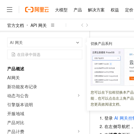
大模型
产品
解决方案
权益
定价
官方文档
API 网关
大模型
产品
解决方案
权益
定价
云市场
伙伴
服务
了解阿里云
精选产品
精选解决方案
普惠上云
产品定价
精选商城
成为销售伙伴
售前咨询
为什么选择阿里云
千问AI平台
API 网关
A
首页
AI 网关
了解云产品的定价详情
切换产品系列
大模型服务平台百炼
千问办公，解锁你的工作
普惠上云 官方力荐
分销伙伴
在线服务
网站建设
什么是云计算
大
大模型服务与应用平台
企业级Agent产品，直接
云服务器38元/年起，超
授权管理
咨询伙伴
多端小程序
技术领先
云上成本管理
售后服务
千问大模型
Agency Agents：拥
官方推荐返现计划
大模型
大模型
精选产品
精选解决方案
Salesforce 国际版订阅
稳定可靠
产品概述
管理和优化成本
多元化、高性能、安全可靠
推荐新用户得奖励，单订单
更新时间：
2026-04-27
销售伙伴合作计划
自助服务
AI网关
友盟天域
安全合规
人工智能与机器学习
AI
文本生成
无影云电脑
HappyHorse 打造一
云工开物
本文介绍如何通过
无影生态合作计划
在线服务
新功能发布记录
观测云
分析师报告
随时随地安全接入的云上超
高校专属算力普惠，学生认
计算
互联网应用开发
您可以在下拉框切换本产品
Qwen3.8-Max
HOT
动态与公告
Salesforce On Alibaba C
工单服务
能，也可以点击左上角产品
智能体时代全能旗舰模型
Tuya 物联网平台阿里云
研究报告与白皮书
云解析DNS
快速拥有专属 OpenClaw
Consulting Partner 合
授权消费者
大数据
容器
引擎版本说明
您更高效阅读文档。
免费试用
短信专区
蓝凌 OA
Qwen3.7-Plus
开服地域
AI 大模型销售与服务生
现代化应用
存储
天池大赛
登录
AI
网关控
能看、能想、能动手的多模
云原生大数据计算服务 Max
解决方案免费试用 新老
电子合同
产品对比
在左侧导航栏
面向分析的企业级SaaS模
最高领取价值200元试用
安全
网络与CDN
AI 算法大赛
Qwen3-VL-Plus
产品计费
畅捷通