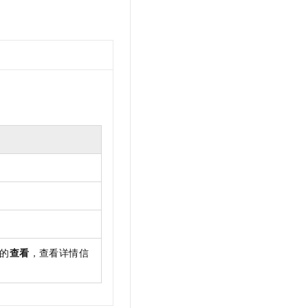
文戏情感细腻自然，动作戏激烈拳拳到肉，实现更强表演能力
支持中英文自由切换，具备更强的噪声鲁棒性
云聚AI 严选权益
SSL 证书
，一键激活高效办公新体验
精选AI产品，从模型到应用全链提效
堡垒机
AI 用量加速计划
应用
防火墙
、识别商机，让客服更高效、服务更出色。
新老同享，达量后返
千问办公
主机安全
NEW
的智能体编程平台
一站式AI生产力平台
AI 应用及服务市场
伶鹊
企业级人与Agent协作平台，接入和调度多个数字员工
智能客服平台，对话机器人、对话分析、智能外呼
AI 应用
大模型服务平台百炼 - 全妙
大模型
应用创作平台
多模态内容创作工具，已接入 DeepSeek
自然语言处理
数据标注
的
查看
，查看详情信
机器学习
息提取
与 AI 智能体进行实时音视频通话
从文本、图片、视频中提取结构化的属性信息
构建支持视频理解的 AI 音视频实时通话应用