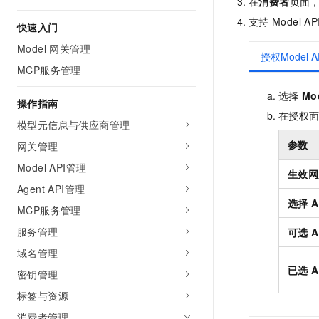
在
消费者
页面
AI 产品 免费试用
网络
安全
云开发大赛
支持
Model AP
Tableau 订阅
快速入门
1亿+ 大模型 tokens 和 
可观测
入门学习赛
中间件
AI空中课堂在线直播课
Model 网关管理
140+云产品 免费试用
授权Model A
大模型服务
MCP服务管理
上云与迁云
产品新客免费试用，最长1
数据库
生态解决方案
千问AI平台-Token Plan
选择
Mo
企业出海
大模型ACA认证体验
操作指南
大数据计算
在授权
助力企业全员 AI 认知与能
行业生态解决方案
模型元信息与供应商管理
政企业务
媒体服务
千问AI平台-模型体验
开发者生态解决方案
参数
网关管理
在线体验全尺寸、多种模态
企业服务与云通信
Model API管理
AI 开发和 AI 应用解决
生效网
Happy 系列大模型
Agent API管理
域名与网站
选择
A
MCP服务管理
终端用户计算
服务管理
可选
A
Serverless
大模型解决方案
域名管理
已选
A
密钥管理
开发工具
快速部署 Dify，高效搭建 
标签与资源
迁移与运维管理
消费者管理