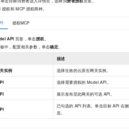
，单击目标消费者进入详情页，选择消
费者授权
页签。
服务生态伙伴
视觉 Coding、空间感知、多模态思考等全面升级
1M上下文，专为长程任务能力而生
云工开物
企业应用
Night Plan 支持 Qwen 3.8-Max
AI 办公
NEW
I
授权和
MCP
授权两种。
Red Hat
30+ 款产品免费体验
夜间 5 折，Qwen/Meoo/TokenPlan 客户专享
AI智能应用
科研合作
ERP
堂（旗舰版）
SUSE
智能客服
PI
授权MCP
AI 应用构建
大模型原生
CRM
2个月
自动承接线索
建站小程序
Qoder
大模型服务平台百炼-应用模版
OA 办公系统
HOT
NEW
del API
页签，单击
授权
。
面向真实软件
个人版上线、团队版降价；千问3.8-Max首发发尝鲜
丰富多元化的应用模版和解决方案
面板中，配置相关参数，单击
确定
。
力提升
财税管理
模板建站
万有无界
大模型服务平台百炼-智能体
400电话
定制建站
描述
的模型效果
灵活可视化地构建企业级 Agent
方案
广告营销
模板小程序
关实例
选择生效的云原生网关实例。
秒悟
人工智能平台 PAI
定制小程序
云端极速 AI 
新一代 AI 视频生成模型，深度适配广告营销等场景
AI Native 的算法工程平台，一站式完成建模、训练、推理服务部署
PI
选择需要授权的
Model API。
APP 开发
PI
展示发布至此网关的可选
API。
建站系统
已勾选的
API
列表。单击目标
API
右侧
PI
息。
AI 应用
10分钟微调：让0.6B模型媲美235B模型
多模态数据信
依托云原生高可用架构,实现Dify私有化部署
用1%尺寸在特定领域达到大模型90%以上效果