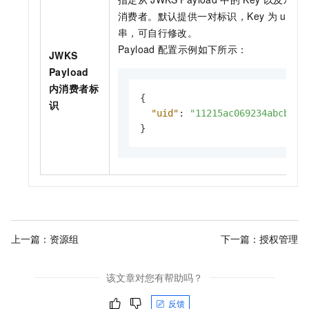
消费者。默认提供一对标识，Key
为
uid，V
串，可自行修改。
Payload
配置示例如下所示：
JWKS
Payload
内消费者标
{
识
"uid"
:
"11215ac069234abcb894
}
上一篇：
资源组
下一篇：
授权管理
该文章对您有帮助吗？
反馈