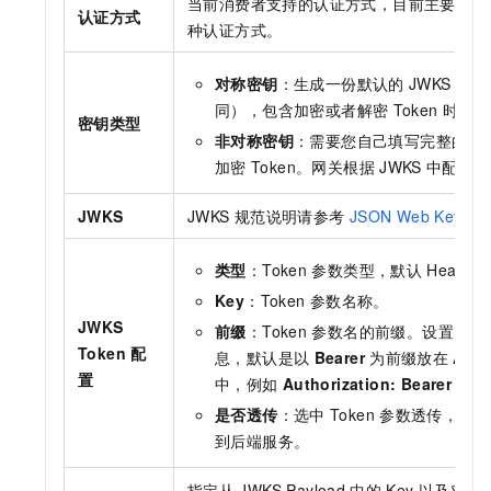
当前消费者支持的认证方式，目前主要支持
认证方式
种认证方式。
对称密钥
：生成一份默认的
JWKS
配置
同），包含加密或者解密
Token
时使用
密钥类型
非对称密钥
：需要您自己填写完整的
J
加密
Token。网关根据
JWKS
中配置的
JWKS
JWKS
规范说明请参考
JSON Web Key (J
类型
：Token
参数类型，默认
Header
Key
：Token
参数名称。
JWKS
前缀
：Token
参数名的前缀。设置需要
Token 配
息，默认是以
Bearer
为前缀放在
Auth
置
中，例如
Authorization: Bearer tok
是否透传
：选中
Token
参数透传，表示
到后端服务。
指定从
JWKS Payload
中的
Key
以及对应