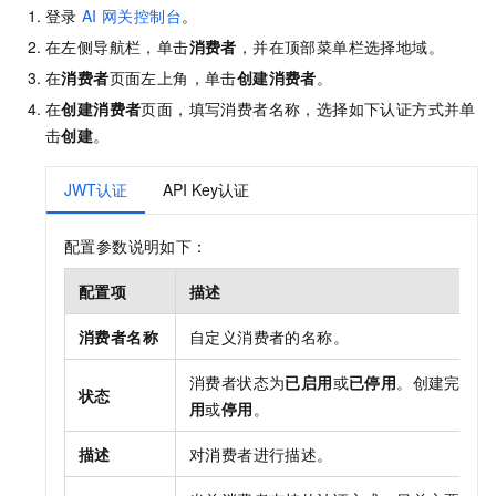
登录
AI
网关控制台
。
在左侧导航栏，单击
消费者
，并在顶部菜单栏选择地域。
在
消费者
页面左上角，单击
创建消费者
。
在
创建消费者
页面，填写消费者名称，选择如下认证方式并单
击
创建
。
JWT认证
API Key认证
配置参数说明如下：
配置项
描述
消费者名称
自定义消费者的名称。
消费者状态为
已启用
或
已停用
。创建完成消
状态
用
或
停用
。
描述
对消费者进行描述。