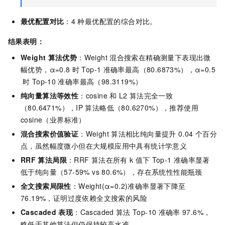
最优配置对比
：4
种最优配置的综合对比。
结果表明：
Weight
算法优势
：Weight
混合搜索在精确测量下表现出微
幅优势，α=0.8
时
Top-1
准确率最高（80.6873%），α=0.5
时
Top-10
准确率最高（98.3119%）
纯向量算法等效性
：cosine
和
L2
算法完全一致
（80.6471%），IP
算法略低（80.6270%），推荐使用
cosine（业界标准）
混合搜索价值验证
：Weight
算法相比纯向量提升
0.04
个百分
点，虽然幅度微小但在大规模应用中具有统计学意义
RRF
算法局限
：RRF
算法在所有
k
值下
Top-1
准确率显著
低于纯向量（57-59% vs 80.6%），存在系统性性能瓶颈
全文搜索局限性
：Weight(α=0.2)准确率显著下降至
76.19%，证明过度依赖全文搜索的风险
Cascaded
表现
：Cascaded
算法
Top-10
准确率
97.6%，
略低于其他算法但仍保持较高水准