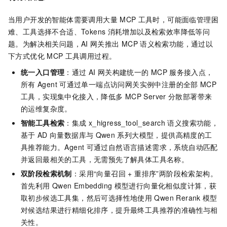
当用户开发的智能体需要调用大量
MCP
工具时，可能面临管理困
难、工具选择不合适、Tokens
消耗增加以及检索效率降低等问
题。为解决相关问题，AI
网关推出
MCP
语义检索功能，通过以
下方式优化
MCP
工具调用过程。
统一入口管理
：通过
AI
网关构建统一的
MCP
服务接入点，
所有
Agent
可通过单一端点访问网关实例中注册的全部
MCP
工具，实现集中化接入，降低多
MCP Server
分散部署带来
的运维复杂度。
智能工具检索
：集成
x_higress_tool_search
语义搜索功能，
基于
AD
向量数据库与
Qwen
系列大模型，提供高精度的工
具推荐能力。Agent
可通过自然语言描述需求，系统自动匹配
并返回最相关的工具，无需预先了解具体工具名称。
双阶段检索机制
：采用“向量召回 + 重排序”两阶段检索架构。
首先利用
Qwen Embedding
模型进行向量化相似度计算，获
取初步候选工具集，然后可选择性地使用
Qwen Rerank
模型
对候选结果进行精细化排序，提升最终工具推荐的准确性与相
关性。