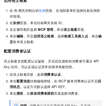
启用语义检索
在
AI 网关控制台的
实例
页面，在顶部菜单栏选择目标实例所
在地域。
在
实例
页面，单击目标网关实例
ID。
在左侧导航栏选择
MCP 管理
，单击
语义检索
页签。
单击
编辑
，开启
启用语义检索
，选择
检索工具接入点
，单击
确
定
发布语义检索。
配置消费者认证
语义检索支持配置认证鉴权，开启后仅授权的消费者可通过
API
Key
访问，无认证或认证异常的请求将被拒绝。
在语义检索页签，选择
消费者认证
。
单击
配置信息
功能编辑按钮，在
MCP 服务消费者认证开启
启
用状态
。认证方式默认选择
API KEY。
单击
授权
，在
添加消费者授权
页面选择消费者。
说明
消费者认证方式需使用
API Key，不支持