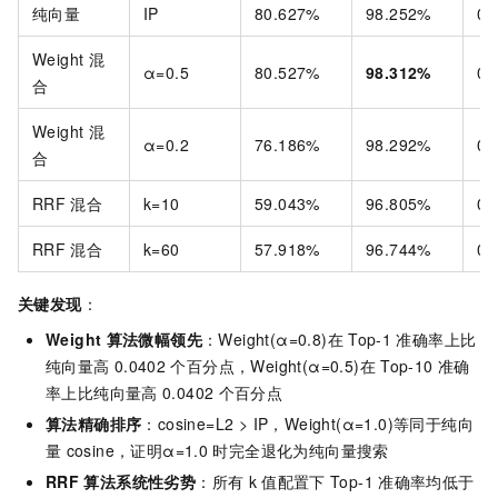
纯向量
IP
80.627%
98.252%
0.
Weight
混
α=0.5
80.527%
98.312%
0.
合
Weight
混
α=0.2
76.186%
98.292%
0.
合
RRF
混合
k=10
59.043%
96.805%
0.
RRF
混合
k=60
57.918%
96.744%
0.
关键发现
：
Weight
算法微幅领先
：Weight(α=0.8)在
Top-1
准确率上比
纯向量高
0.0402
个百分点，Weight(α=0.5)在
Top-10
准确
率上比纯向量高
0.0402
个百分点
算法精确排序
：cosine=L2 > IP，Weight(α=1.0)等同于纯向
量
cosine，证明α=1.0
时完全退化为纯向量搜索
RRF
算法系统性劣势
：所有
k
值配置下
Top-1
准确率均低于