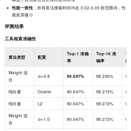
性能一致性
：所有算法搜索时间均在
0.32-0.35
秒范围内，性
能差异微小
评测结果
工具检索准确性
Top-1
准确
Top-10
准
平
算法类型
配置
率
确率
间
Weight
混
α=0.8
80.687%
98.292%
0.
合
纯向量
Cosine
80.647%
98.272%
0.
纯向量
L2
80.647%
98.272%
0.
Weight
混
α=1.0
80.647%
98.272%
0.
合