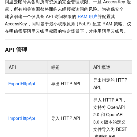
阿里云账号具备对所有资源的完全管理权限。一旦 AccessKey 泄
露，所有相关资源都将面临未经授权访问的风险。为确保安全，
建议创建一个仅具备 API 访问权限的
RAM
用户
并配置其
AccessKey，同时基于最小权限原则 (PoLP) 配置 RAM 策略。仅
在明确需要阿里云账号权限的特定场景下，才使用阿里云账号。
API
管理
API
标题
API
概述
导出指定的
HTTP
ExportHttpApi
导出
HTTP API
API。
导入
HTTP API，
支持将
OpenAPI
2.0
和 OpenAPI
ImportHttpApi
导入
HTTP API
3.0.x
版本的定义
文件导入为
REST
类型的
API。