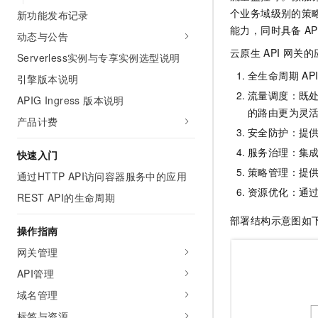
AI 产品 免费试用
网络
个业务域级别的策略
新功能发布记录
安全
云开发大赛
Tableau 订阅
1亿+ 大模型 tokens 和 
能力，同时具备
AP
动态与公告
可观测
入门学习赛
中间件
AI空中课堂在线直播课
云原生
API
网关的
140+云产品 免费试用
Serverless实例与专享实例选型说明
大模型服务
上云与迁云
产品新客免费试用，最长1
数据库
全生命周期
AP
引擎版本说明
生态解决方案
千问AI平台-Token Plan
流量调度：既
企业出海
大模型ACA认证体验
APIG Ingress 版本说明
大数据计算
的路由更为灵
助力企业全员 AI 认知与能
行业生态解决方案
产品计费
政企业务
媒体服务
安全防护：提
千问AI平台-模型体验
开发者生态解决方案
服务治理：集
在线体验全尺寸、多种模态
快速入门
企业服务与云通信
AI 开发和 AI 应用解决
策略管理：提
通过HTTP API访问容器服务中的应用
Happy 系列大模型
域名与网站
资源优化：通
REST API的生命周期
终端用户计算
部署结构示意图如
操作指南
Serverless
大模型解决方案
网关管理
API管理
开发工具
快速部署 Dify，高效搭建 
域名管理
迁移与运维管理
标签与资源