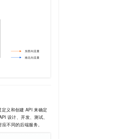
t.diy 一步搞定创意建站
构建大模型应用的安全防护体系
通过自然语言交互简化开发流程,全栈开发支持
通过阿里云安全产品对 AI 应用进行安全防护
过定义和创建
API
来确定
API
设计、开发、测试、
对应不同的后端服务。