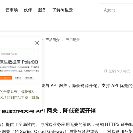
云市场
伙伴
服务
了解阿里云
AI 特惠
数据与 API
成为产品伙伴
企业增值服务
最佳实践
价格计算器
AI 场景体
基础软件
产品伙伴合
阿里云认证
市场活动
配置报价
大模型
原生API网关
产品概述
产品简介
应用场景
自助选配和估算价格
步到位
域名与网站
智启 AI 普惠权益
产品生态集成认证中心
企业支持计划
云上春晚
Qwen Audio：打造专属 AI 语音助手
千问官方 MaaS 平台，为开发者和 Agent 而生，新用户赠送 1 亿 + tokens 额度
云服务器 EC
一句话生成原生
AI Coding
阿里云Maa
2026 阿里云
为企业打
数据集
Windows
大模型认证
模型
NEW
NEW
格式还原
值低价云产品抢先购
提供智能易用的域名与建站服务
至高享 1亿+免费 tokens，加速 Al 应用落地
Qwen-Audio-3.0-Realtime 端到端实时语音角色扮演
安全可靠、弹
输入一句话想法,
智能编程，一键
产品生态伙伴
专家技术服务
云上奥运之旅
弹性计算合作
阿里云中企出
手机三要素
宝塔 Linux
全部认证
价格优势
开源旗舰模型
对象存储 OSS
即刻拥有 DeepSeek-V4-Pro
阿里云 OPC 创新助力计划
云数据库 RD
一键部署幻兽
AI 电商营销
产品生态伙伴工作台
企业增值服务台
云栖战略参考
云存储合作计
云栖大会
身份实名认证
CentOS
训练营
推动算力普惠，释放技术红利
的大模型服务
最高返9万
真正可用的 1M 上下文,一次完成代码全链路开发
轻松解锁专属 DeepSeek-V4-Pro
至高百万元 Token 补贴，加速一人公司成长
稳定、安全、高性价比、高性能的云存储服务
一键购买专属
从图文生成到
复制 MD 格式
 01:49:47
云上的中国
数据库合作计
活动全景
短信
Docker
图片和
自进化智能体
人工智能平台 PAI
5 分钟轻松部署专属 QwenPaw
Token Plan 模型订阅计划
Qoder
高效搭建 AI
AI 广告创作
企业成长
大模型
NEW
HOT
信息公告
合流量网关、微服务网关与
API
网关，降低资源开销。支持
API
优先的
看见新力量
云网络合作计
OCR 文字识别
JAVA
级电脑
越聪明
证享300元代金券
一站式AI开发、训练和推理服务
Qwen3.8-Max 首发尝鲜，限时加量 10 倍，夜间低至2折
从聊天伙伴进化为能主动干活的本地数字员工
面向真实软件
图文、视频一
的全部系列、模块或功
Kimi-K3
HappyHors
理能力。
NEW
魔搭 Mode
loud
服务实践
官网公告
区块回到产品主页，帮助
Kimi 最新旗舰模型，长程编程与推理利器
让文字生成流
金融模力时刻
Salesforce O
版
发票查验
全能环境
Qoder CN
Claude Code + GStack 打造工程团队
千问办公，限时限量积分加倍
云原生数据库 P
低代码高效构
AI 建站
NEW
作计划
计划
创新中心
魔搭 ModelSc
健康状态
让AI从“聊天伙伴”进化为能干活的“数字员工”
覆盖公网/内网、递归/权威、移动APP等全场景解析服务
安装技能 GStack，拥有专属 AI 工程团队
你的AI工作搭子，覆盖日常办公高频场景
基于千问大模型等，支持代码智能生成、研发智能问答
0 代码专业建
、微服务网关与
API
网关，降低资源开销
客户案例
天气预报查询
操作系统
Deepseek-v4-pro
HappyHors
态合作计划
态智能体模型
旗舰 MoE 大模型，百万上下文与顶尖推理能力
图生视频，流
Compute
同享
容器服务 Kubernetes 版 ACK
万小智 AI 建站低至 15元/月
云防火墙
AI 短剧/漫剧
快递物流查询
WordPress
成为服务伙
高校合作
inx）提供了全局性的、与后端业务应用无关的策略，例如
HTTPS
证书卸
式云数据仓库
点，立即开启云上创新
提供一站式管理容器应用的 K8s 服务
送.CN域名，送备案服务码
云原生的云上
AI助力短剧
GLM-5.2
Wan2.7-T
务网关（如
Spring Cloud Gateway）与业务紧密结合，可对接微
Ubuntu