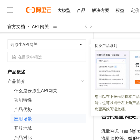
大模型
产品
解决方案
权益
定价
官方文档
API 网关
大模型
产品
解决方案
权益
定价
云市场
伙伴
服务
了解阿里云
精选产品
精选解决方案
普惠上云
产品定价
精选商城
成为销售伙伴
售前咨询
为什么选择阿里云
千问AI平台
API 网关
云
首页
云原生API网关
了解云产品的定价详情
切换产品系列
大模型服务平台百炼
睿译宝，AI翻译排版一
普惠上云 官方力荐
分销伙伴
在线服务
网站建设
什么是云计算
大
大模型服务与应用平台
上传文档即自动完成翻译和
云服务器38元/年起，超
应用场景
咨询伙伴
多端小程序
技术领先
云上成本管理
售后服务
千问大模型
GLM-5.2：长任务时代
官方推荐返现计划
大模型
大模型
精选产品
精选解决方案
Salesforce 国际版订阅
稳定可靠
产品概述
管理和优化成本
多元化、高性能、安全可靠
推荐新用户得奖励，单订单
更新时间：
2025-01-22
销售伙伴合作计划
自助服务
产品简介
友盟天域
安全合规
人工智能与机器学习
AI
文本生成
无影云电脑
Hermes Agent，打造
云工开物
云原生
API
网关整
无影生态合作计划
在线服务
什么是云原生API网关
观测云
分析师报告
随时随地安全接入的云上超
自主进化，持久记忆，越用
高校专属算力普惠，学生认
计算
互联网应用开发
您可以在下拉框切换本产品
Qwen3.8-Max
供
API
生命周期管
HOT
功能特性
Salesforce On Alibaba C
工单服务
能，也可以点击左上角产品
智能体时代全能旗舰模型
Tuya 物联网平台阿里云
研究报告与白皮书
云解析DNS
快速拥有专属 OpenClaw
Consulting Partner 合
大数据
容器
产品优势
您更高效阅读文档。
免费试用
短信专区
合并流量网关
蓝凌 OA
Qwen3.7-Plus
应用场景
AI 大模型销售与服务生
现代化应用
存储
天池大赛
能看、能想、能动手的多模
云原生大数据计算服务 Max
解决方案免费试用 新老
电子合同
开服地域
流量网关（如
Ng
面向分析的企业级SaaS模
最高领取价值200元试用
安全
网络与CDN
AI 算法大赛
Qwen3-VL-Plus
产品对比
流量监控等。微服
畅捷通