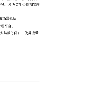
文戏情感细腻自然，动作戏激烈拳拳到肉，实现更强表演能力
支持中英文自由切换，具备更强的噪声鲁棒性
云聚AI 严选权益
测试、发布等生命周期管理
SSL 证书
，一键激活高效办公新体验
精选AI产品，从模型到应用全链提效
堡垒机
用场景包括：
AI 用量加速计划
应用
防火墙
、识别商机，让客服更高效、服务更出色。
新老同享，达量后返
管理平台。
千问办公
主机安全
NEW
服务与服务间），使得流量
的智能体编程平台
一站式AI生产力平台
AI 应用及服务市场
。
伶鹊
企业级人与Agent协作平台，接入和调度多个数字员工
智能客服平台，对话机器人、对话分析、智能外呼
。
AI 应用
大模型服务平台百炼 - 全妙
大模型
应用创作平台
多模态内容创作工具，已接入 DeepSeek
自然语言处理
数据标注
机器学习
息提取
与 AI 智能体进行实时音视频通话
从文本、图片、视频中提取结构化的属性信息
构建支持视频理解的 AI 音视频实时通话应用