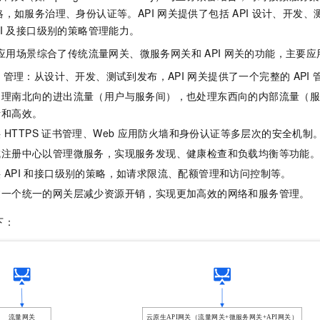
服务生态伙伴
视觉 Coding、空间感知、多模态思考等全面升级
1M上下文，专为长程任务能力而生
云工开物
企业应用
Night Plan 支持 Qwen 3.8-Max
AI 办公
NEW
，如服务治理、身份认证等。API
网关提供了包括
API
设计、开发、
Red Hat
30+ 款产品免费体验
夜间 5 折，Qwen/Meoo/TokenPlan 客户专享
AI智能应用
I
及接口级别的策略管理能力。
科研合作
ERP
堂（旗舰版）
SUSE
应用场景综合了传统流量网关、微服务网关和
API
网关的功能，主要应
智能客服
AI 应用构建
大模型原生
CRM
2个月
自动承接线索
I
管理：从设计、开发、测试到发布，API
网关提供了一个完整的
API
建站小程序
Qoder
大模型服务平台百炼-应用模版
OA 办公系统
HOT
NEW
处理南北向的进出流量（用户与服务间），也处理东西向的内部流量（
面向真实软件
个人版上线、团队版降价；千问3.8-Max首发发尝鲜
丰富多元化的应用模版和解决方案
活和高效。
力提升
财税管理
模板建站
供
HTTPS
证书管理、Web
应用防火墙和身份认证等多层次的安全机制
万有无界
大模型服务平台百炼-智能体
400电话
定制建站
成注册中心以管理微服务，实现服务发现、健康检查和负载均衡等功能
的模型效果
灵活可视化地构建企业级 Agent
方案
广告营销
模板小程序
供
API
和接口级别的策略，如请求限流、配额管理和访问控制等。
秒悟
人工智能平台 PAI
过一个统一的网关层减少资源开销，实现更加高效的网络和服务管理。
定制小程序
云端极速 AI 
新一代 AI 视频生成模型，深度适配广告营销等场景
AI Native 的算法工程平台，一站式完成建模、训练、推理服务部署
APP 开发
下：
建站系统
AI 应用
10分钟微调：让0.6B模型媲美235B模型
多模态数据信
依托云原生高可用架构,实现Dify私有化部署
用1%尺寸在特定领域达到大模型90%以上效果