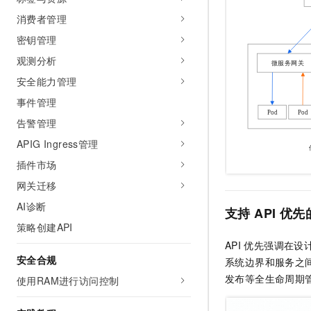
10 分钟在聊天系统中增加
专有云
消费者管理
密钥管理
观测分析
安全能力管理
事件管理
告警管理
APIG Ingress管理
插件市场
网关迁移
AI诊断
支持
API
优先
策略创建API
API
优先强调在设计
安全合规
系统边界和服务之
发布等全生命周期
使用RAM进行访问控制