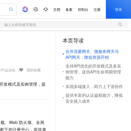
文档
备案
控制台
注册
登录
输入文档关键字查找
验
作计划
器
AI 活动
专业服务
服务伙伴合作计划
开发者社区
加入我们
服务平台百炼
阿里云 OPC 创新助力计划
本页导读
（1）
一站式生成采购清单，支持单品或批量购买
S
可编辑精美 PPT 文稿
S产品伙伴计划（繁花）
峰会
造的大模型服务与应用开发平台
轻量应用服务器
Agency Agents：拥有专属领域专家
AI 生产力先锋
Al MaaS 服务伙伴赋能合作
域名
博文
Careers
至高可申请百万元
合并流量网关、微服务网关与
性可伸缩的云计算服务
 轻松生成专业的 PPT
开启高性价比 AI 编程新体验
先锋实践拓展 AI 生产力的边界
快速构建应用程序和网站，即刻迈出上云第一步
多领域专家智能体,一键组建 AI 虚拟交付团队
Token 补贴，五大权
计划
海大会
伙伴信用分合作计划
商标
问答
社会招聘
API网关，降低资源开销
益加速 OPC 成功
S
帕鲁游戏服务器
数字证书管理服务（原SSL证书）
HappyHorse 打造一站式影视创作平台
飞天发布时刻
HOT
支持API优先的开发模式及多实
划
备案
电子书
校园招聘
联机服务器，轻松开启游戏
视频创作，一键激活电商全链路生产力
全托管，含MySQL、PostgreSQL、SQL Server、MariaDB多引擎
实现全站HTTPS，呈现可信的WEB访问
所见，即是所愿
可视化编排打通从文字构思到成片全链路闭环
我的收藏
产品详情
更多支持
例管理，提供API生命周期管理
划
公司注册
镜像站
能力
视频生成
语音识别与合成
 智能体与工作流应用
短信服务
漫剧工坊：一站式动画创作平台
AI 实训营
开发模式及实例管理，提
合作伙伴培训与认证
实现多端接入，助力上下游协作
划
上云迁移
的智能体编程平台
站生成，高效打造优质广告素材
通过阿里云百炼高效搭建AI应用,助力高效开发
快速生产连贯的高质量长漫剧
从基础到进阶，Agent 创客手把手教你
国内短信简单易用，安全可靠，秒级触达，全球覆盖200+国家和地区。
e-1.1-T2V
Qwen3-TTS-Flash
lScope
我要反馈
查询合作伙伴
提供丰富的认证鉴权能力，降低
畅细腻的高质量视频
离线语音合成大模型，多语言方言自适应，低延迟高稳定
n Alibaba Cloud ISV 合作
代维服务
olarDB
建企业门户网站
大数据开发治理平台 DataWorks
10 分钟搭建微信、支付宝小程序
安全接入成本
创新加速
ope
登录合作伙伴管理后台
我要建议
站，无忧落地极速上线
以可视化方式快速构建移动和 PC 门户网站
100%兼容MySQL、PostgreSQL，兼容Oracle，支持集中和分布式
高效部署网站，快速应用到小程序
Data Agent 驱动的一站式 Data+AI 开发治理平台
e-1.1-I2V
Cosyvoice-V3-Flash
安全
畅自然，细节丰富
高表现力语音合成大模型，语音克隆听感自然
我要投诉
上云场景组合购
伴
载、Web
防火墙、全局
边界网络安全防护产品
漫剧创作，剧本、分镜、视频高效生成
覆盖90%+业务场景，专享组合折扣价
2V
VPN
Fun-ASR
服务架构下的注册中心，提供单