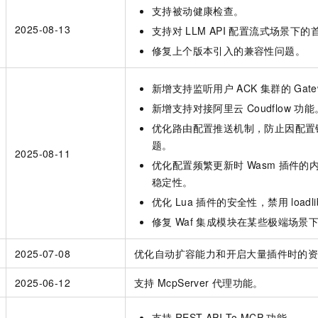
支持被动健康检查。
2025-08-13
支持对
LLM API
配置流式场景下的
修复上个版本引入的兼容性问题。
新增支持监听用户
ACK
集群的
Gate
新增支持对接阿里云
Coudflow
功能
优化路由配置推送机制，防止因配置
题。
2025-08-11
优化配置频繁更新时
Wasm
插件的
稳定性。
优化
Lua
插件的安全性，禁用
loadli
修复
Waf
集成模块在某些极端场景
2025-07-08
优化自动扩容能力和开启大量插件时的
2025-06-12
支持
McpServer
代理功能。
支持
REST API To MCP
功能。