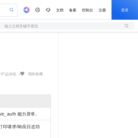
文档
备案
控制台
注册
登录
输入文档关键字查找
验
作计划
器
AI 活动
专业服务
服务伙伴合作计划
开发者社区
加入我们
服务平台百炼
阿里云 OPC 创新助力计划
一站式生成采购清单，支持单品或批量购买
S
io：打造专属 AI 语音助手
S产品伙伴计划（繁花）
峰会
造的大模型服务与应用开发平台
轻量应用服务器
一句话生成原生可编辑精美 PPT 文稿
AI 生产力先锋
Al MaaS 服务伙伴赋能合作
域名
博文
Careers
至高可申请百万元
性可伸缩的云计算服务
开启高性价比 AI 编程新体验
Qwen-Audio-3.0-Realtime 端到端实时语音角色扮演
输入一句话想法, 轻松生成专业的 PPT
先锋实践拓展 AI 生产力的边界
快速构建应用程序和网站，即刻迈出上云第一步
Token 补贴，五大权
计划
海大会
伙伴信用分合作计划
商标
问答
社会招聘
益加速 OPC 成功
S
eek-V4-Pro
数字证书管理服务（原SSL证书）
一键部署幻兽帕鲁游戏服务器
飞天发布时刻
HOT
划
备案
电子书
校园招聘
pSeek-V4-Pro
视频创作，一键激活电商全链路生产力
全托管，含MySQL、PostgreSQL、SQL Server、MariaDB多引擎
实现全站HTTPS，呈现可信的WEB访问
一键购买专属联机服务器，轻松开启游戏
所见，即是所愿
我的收藏
产品详情
更多支持
划
公司注册
镜像站
视频生成
语音识别与合成
专属 QwenPaw
短信服务
漫剧工坊：一站式动画创作平台
AI 实训营
HOT
合作伙伴培训与认证
划
上云迁移
的智能体编程平台
站生成，高效打造优质广告素材
从聊天伙伴进化为能主动干活的本地数字员工
快速生产连贯的高质量长漫剧
从基础到进阶，Agent 创客手把手教你
国内短信简单易用，安全可靠，秒级触达，全球覆盖200+国家和地区。
e-1.1-T2V
Qwen3-TTS-Flash
lScope
我要反馈
查询合作伙伴
畅细腻的高质量视频
离线语音合成大模型，多语言方言自适应，低延迟高稳定
n Alibaba Cloud ISV 合作
代维服务
olarDB
建企业门户网站
大数据开发治理平台 DataWorks
10 分钟搭建微信、支付宝小程序
创新加速
ope
登录合作伙伴管理后台
我要建议
站，无忧落地极速上线
以可视化方式快速构建移动和 PC 门户网站
100%兼容MySQL、PostgreSQL，兼容Oracle，支持集中和分布式
高效部署网站，快速应用到小程序
Data Agent 驱动的一站式 Data+AI 开发治理平台
sic_auth 能力异常。
e-1.1-I2V
Cosyvoice-V3-Flash
安全
畅自然，细节丰富
高表现力语音合成大模型，语音克隆听感自然
我要投诉
上云场景组合购
伴
件打印请求/响应日志功
边界网络安全防护产品
漫剧创作，剧本、分镜、视频高效生成
覆盖90%+业务场景，专享组合折扣价
2V
VPN
Fun-ASR