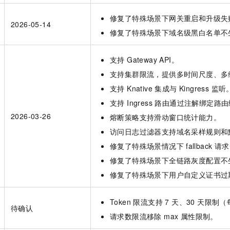
服务生态伙伴
视觉 Coding、空间感知、多模态思考等全面升级
1M上下文，专为长程任务能力而生
云工开物
企业应用
Night Plan 支持 Qwen 3.8-Max
AI 办公
NEW
Red Hat
修复了特殊场景下网关重启和升级失
30+ 款产品免费体验
夜间 5 折，Qwen/Meoo/TokenPlan 客户专享
AI智能应用
科研合作
2026-05-14
ERP
修复了特殊场景下域名级黑白名单不
堂（旗舰版）
SUSE
智能客服
AI 应用构建
大模型原生
CRM
2个月
自动承接线索
支持 Gateway API。
建站小程序
Qoder
大模型服务平台百炼-应用模版
OA 办公系统
HOT
NEW
支持集群限流，提供多时间尺度、多
面向真实软件
个人版上线、团队版降价；千问3.8-Max首发发尝鲜
丰富多元化的应用模版和解决方案
力提升
财税管理
模板建站
支持 Knative 集成与 Kingress 监听
万有无界
大模型服务平台百炼-智能体
支持 Ingress 路由通过注解绑定路由
400电话
定制建站
的模型效果
灵活可视化地构建企业级 Agent
2026-03-26
熔断策略支持滑动窗口统计能力。
方案
广告营销
模板小程序
秒悟
人工智能平台 PAI
访问日志过滤器支持域名采样规则和
定制小程序
云端极速 AI 
新一代 AI 视频生成模型，深度适配广告营销等场景
AI Native 的算法工程平台，一站式完成建模、训练、推理服务部署
修复了特殊场景情况下
fallback
请求
APP 开发
修复了特殊场景下全链路灰度配置不
修复了特殊场景下用户自定义证书过
建站系统
Token 限流支持 7 天、30 天限
AI 应用
10分钟微调：让0.6B模型媲美235B模型
多模态数据信
待确认
依托云原生高可用架构,实现Dify私有化部署
用1%尺寸在特定领域达到大模型90%以上效果
请求数限流移除 max 属性限制。