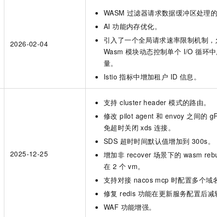
一个 AI 助手
即刻拥有 DeepSeek-R1 满血版
超强辅助，Bol
WASM 过滤器请求数据缓冲区处理的 
在企业官网、通讯软件中为客户提供 AI 客服
多种方案随心选，轻松解锁专属 DeepSeek
AI 功能内存优化。
引入了一个全局请求速率限制机制，
2026-02-04
Wasm 模块动态控制单个 I/O 循
量。
Istio 指标中增加租户 ID 信息。
支持 cluster header 模式的路由。
修改 pilot agent 和 envoy 之间的 g
免超时关闭 xds 连接。
SDS 超时时间默认值增加到 300s。
2025-12-25
增加非 recover 场景下的 wasm r
在 2 个 vm。
支持对接 nacos mcp 时配置多个域
修复 redis 功能在更新服务配置后
WAF 功能增强。