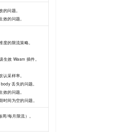
文戏情感细腻自然，动作戏激烈拳拳到肉，实现更强表演能力
支持中英文自由切换，具备更强的噪声鲁棒性
云聚AI 严选权益
SSL 证书
败的问题。
，一键激活高效办公新体验
精选AI产品，从模型到应用全链提效
堡垒机
生效的问题。
AI 用量加速计划
应用
防火墙
、识别商机，让客服更高效、服务更出色。
新老同享，达量后返
千问办公
主机安全
NEW
维度的限流策略。
的智能体编程平台
一站式AI生产力平台
。
AI 应用及服务市场
伶鹊
级生效 Wasm 插件。
企业级人与Agent协作平台，接入和调度多个数字员工
智能客服平台，对话机器人、对话分析、智能外呼
AI 应用
大模型服务平台百炼 - 全妙
默认采样率。
大模型
应用创作平台
多模态内容创作工具，已接入 DeepSeek
body
丢失的问题。
自然语言处理
生效的问题。
数据标注
期时间为空的问题。
机器学习
制（每周/每月限流）。
息提取
与 AI 智能体进行实时音视频通话
从文本、图片、视频中提取结构化的属性信息
构建支持视频理解的 AI 音视频实时通话应用