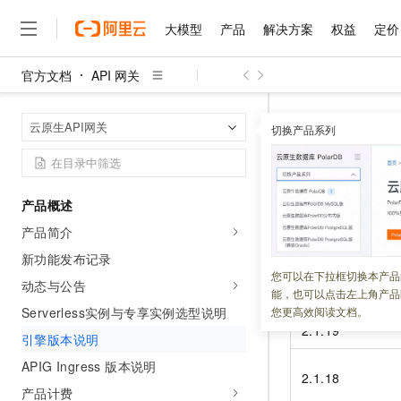
大模型
产品
解决方案
权益
定价
官方文档
API 网关
大模型
产品
解决方案
权益
定价
云市场
伙伴
服务
了解阿里云
精选产品
精选解决方案
普惠上云
产品定价
精选商城
成为销售伙伴
售前咨询
为什么选择阿里云
千问AI平台
API 网关
云
首页
云原生API网关
了解云产品的定价详情
切换产品系列
大模型服务平台百炼
千问办公，解锁你的工作
普惠上云 官方力荐
分销伙伴
在线服务
网站建设
什么是云计算
大
大模型服务与应用平台
企业级Agent产品，直接
云服务器38元/年起，超
引擎版本
咨询伙伴
多端小程序
技术领先
云上成本管理
售后服务
千问大模型
Agency Agents：拥
官方推荐返现计划
大模型
大模型
精选产品
精选解决方案
Salesforce 国际版订阅
稳定可靠
产品概述
管理和优化成本
多元化、高性能、安全可靠
推荐新用户得奖励，单订单
更新时间：
2026-07-16
销售伙伴合作计划
自助服务
产品简介
友盟天域
安全合规
人工智能与机器学习
AI
文本生成
无影云电脑
HappyHorse 打造一
云工开物
本文介绍云原生
AP
无影生态合作计划
在线服务
新功能发布记录
观测云
分析师报告
随时随地安全接入的云上超
高校专属算力普惠，学生认
计算
互联网应用开发
您可以在下拉框切换本产品
Qwen3.8-Max
HOT
动态与公告
Salesforce On Alibaba C
工单服务
版本号
能，也可以点击左上角产品
智能体时代全能旗舰模型
Tuya 物联网平台阿里云
研究报告与白皮书
云解析DNS
快速拥有专属 OpenClaw
Consulting Partner 合
大数据
容器
Serverless实例与专享实例选型说明
您更高效阅读文档。
免费试用
短信专区
2.1.19
蓝凌 OA
Qwen3.7-Plus
引擎版本说明
AI 大模型销售与服务生
现代化应用
存储
天池大赛
能看、能想、能动手的多模
云原生大数据计算服务 Max
解决方案免费试用 新老
电子合同
APIG Ingress 版本说明
2.1.18
面向分析的企业级SaaS模
最高领取价值200元试用
安全
网络与CDN
AI 算法大赛
Qwen3-VL-Plus
产品计费
畅捷通