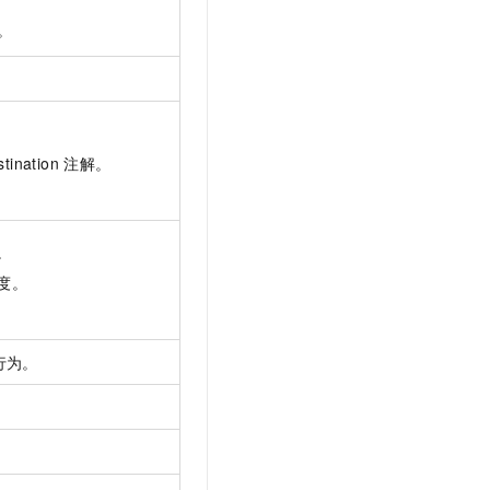
。
estination 注解。
。
度。
行为。