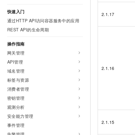
AI 产品 免费试用
网络
安全
云开发大赛
Tableau 订阅
快速入门
1亿+ 大模型 tokens 和 
2.1.17
可观测
入门学习赛
中间件
AI空中课堂在线直播课
通过HTTP API访问容器服务中的应用
140+云产品 免费试用
大模型服务
REST API的生命周期
上云与迁云
产品新客免费试用，最长1
数据库
生态解决方案
千问AI平台-Token Plan
企业出海
大模型ACA认证体验
操作指南
大数据计算
助力企业全员 AI 认知与能
行业生态解决方案
网关管理
政企业务
媒体服务
千问AI平台-模型体验
开发者生态解决方案
API管理
在线体验全尺寸、多种模态
企业服务与云通信
2.1.16
域名管理
AI 开发和 AI 应用解决
Happy 系列大模型
标签与资源
域名与网站
消费者管理
终端用户计算
密钥管理
Serverless
大模型解决方案
观测分析
安全能力管理
开发工具
快速部署 Dify，高效搭建 
2.1.15
事件管理
迁移与运维管理
告警管理