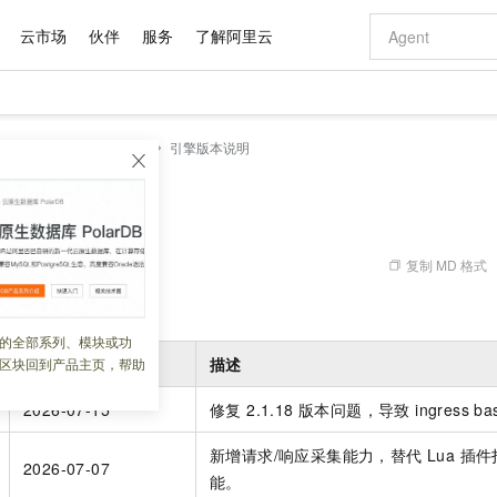
云市场
伙伴
服务
了解阿里云
AI 特惠
数据与 API
成为产品伙伴
企业增值服务
最佳实践
价格计算器
AI 场景体
基础软件
产品伙伴合
阿里云认证
市场活动
配置报价
大模型
原生API网关
产品概述
引擎版本说明
自助选配和估算价格
新方式
域名与网站
睿译宝，AI翻译排版一步到位
智启 AI 普惠权益
产品生态集成认证中心
企业支持计划
云上春晚
千问官方 MaaS 平台，为开发者和 Agent 而生，新用户赠送 1 亿 + tokens 额度
云服务器 EC
Qwen Aud
AI Coding
阿里云Maa
2026 阿里云
为企业打
数据集
Windows
大模型认证
模型
NEW
NEW
交付可用成果
值低价云产品抢先购
提供智能易用的域名与建站服务
上传文档即自动完成翻译和格式还原
至高享 1亿+免费 tokens，加速 Al 应用落地
安全可靠、弹
智能编程，一键
说明
产品生态伙伴
专家技术服务
云上奥运之旅
弹性计算合作
阿里云中企出
手机三要素
宝塔 Linux
全部认证
价格优势
有专属领域专家
对象存储 OSS
GLM-5.2：长任务时代开源旗舰模型
阿里云 OPC 创新助力计划
云数据库 RD
即刻拥有 DeepS
AI 电商营销
产品生态伙伴工作台
企业增值服务台
云栖战略参考
云存储合作计
云栖大会
身份实名认证
CentOS
训练营
推动算力普惠，释放技术红利
的大模型服务
最高返9万
多领域专家智能体,一键组建 AI 虚拟交付团队
至高百万元 Token 补贴，加速一人公司成长
稳定、安全、高性价比、高性能的云存储服务
真正可用的 1M 上下文,一次完成代码全链路开发
轻松解锁专属 Dee
从图文生成到
复制 MD 格式
 07:17:54
云上的中国
数据库合作计
活动全景
短信
Docker
图片和
站式影视创作平台
人工智能平台 PAI
Hermes Agent，打造自进化智能体
Token Plan 模型订阅计划
Qoder
5 分钟轻松部署
AI 广告创作
企业成长
大模型
NEW
信息公告
I
网关引擎版本。
看见新力量
云网络合作计
OCR 文字识别
JAVA
级电脑
证享300元代金券
可视化编排打通从文字构思到成片全链路闭环
一站式AI开发、训练和推理服务
自主进化，持久记忆，越用越聪明
Qwen3.8-Max 首发尝鲜，限时加量 10 倍，夜间低至2折
面向真实软件
图文、视频一
的全部系列、模块或功
Kimi-K3
HappyHors
NEW
魔搭 Mode
loud
服务实践
官网公告
发布时间
描述
区块回到产品主页，帮助
Kimi 最新旗舰模型，长程编程与推理利器
让文字生成流
金融模力时刻
Salesforce O
版
发票查验
全能环境
Qoder CN
Claude Code + GStack 打造工程团队
千问办公，限时限量积分加倍
云原生数据库 P
低代码高效构
AI 建站
NEW
作计划
计划
创新中心
魔搭 ModelSc
健康状态
让AI从“聊天伙伴”进化为能干活的“数字员工”
覆盖公网/内网、递归/权威、移动APP等全场景解析服务
安装技能 GStack，拥有专属 AI 工程团队
你的AI工作搭子，覆盖日常办公高频场景
基于千问大模型等，支持代码智能生成、研发智能问答
0 代码专业建
2026-07-15
修复 2.1.18 版本问题，导致 ingress ba
客户案例
天气预报查询
操作系统
Deepseek-v4-pro
HappyHors
态合作计划
态智能体模型
旗舰 MoE 大模型，百万上下文与顶尖推理能力
图生视频，流
Compute
同享
容器服务 Kubernetes 版 ACK
万小智 AI 建站低至 15元/月
云防火墙
AI 短剧/漫剧
快递物流查询
WordPress
成为服务伙
新增请求/响应采集能力，替代 Lua 插
高校合作
2026-07-07
式云数据仓库
点，立即开启云上创新
提供一站式管理容器应用的 K8s 服务
送.CN域名，送备案服务码
云原生的云上
AI助力短剧
GLM-5.2
能。
Wan2.7-T
Ubuntu