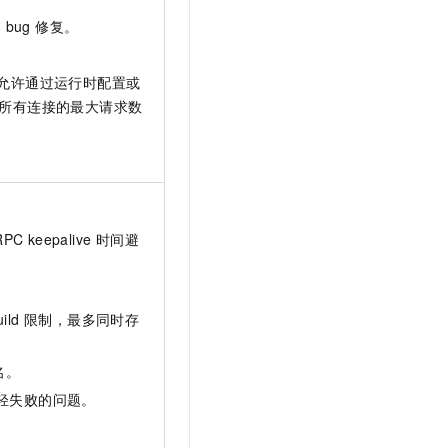
t.diy 一步搞定创意建站
构建大模型应用的安全防护体系
bug 修复。
通过自然语言交互简化开发流程,全栈开发支持
通过阿里云安全产品对 AI 应用进行安全防护
允许通过运行时配置或
环中所有连接的最大请求数
RPC keepalive 时间避
ebuild 限制，最多同时存
名。
减轻失败的问题。