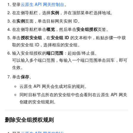
登录
云原生
API
网关控制台
。
在左侧导航栏，选择
实例
，并在顶部菜单栏选择地域。
在
实例
页面，单击目标网关实例
ID。
在左侧导航栏单击
概览
，然后单击
安全组授权
页签。
单击
授权安全组
，在
安全组
ID
的文本框中，粘贴步骤一中获
取的安全组
ID，选择相应的安全组。
输入安全组授权的
端口范围
：起始值/终止值。
可以输入多个端口范围，每输入一个端口范围单击回车，即可
生效。
单击
保存
。
云原生
API
网关会生成对应的规则。
同时目标节点所在的安全组中也会看到在云原生
API
网关
创建的安全组规则。
删除安全组授权规则