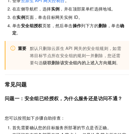
登录
云原生
API
网关控制台
。
在左侧导航栏，选择
实例
，并在顶部菜单栏选择地域。
在
实例
页面，单击目标网关实例
ID。
单击
安全组授权
页签，然后单击
操作
列下方的
删除
，单击
确
定
。
重要
默认只删除云原生
API
网关的安全组规则，如需
将目标节点所在安全组的规则一并删除，您还需
要勾选
级联删除该安全组内的上述入方向规则
。
常见问题
问题一：安全组已经授权，为什么服务还是访问不通？
您可以按照如下步骤自助排查：
首先需要确认您的目标服务所部署的节点是否正确。