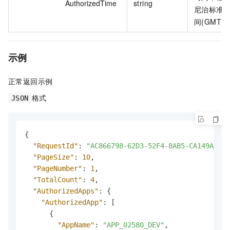
AuthorizedTime
string
尼治标准
间(GMT)
示例
正常返回示例
格式
JSON
{
"RequestId"
:
"AC866798-62D3-52F4-8AB5-CA149A5398
"PageSize"
:
10
,
"PageNumber"
:
1
,
"TotalCount"
:
4
,
"AuthorizedApps"
:
{
"AuthorizedApp"
:
[
{
"AppName"
:
"APP_02580_DEV"
,