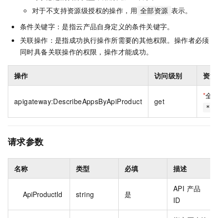
对于不支持资源级授权的操作，用
表示。
全部资源
条件关键字：是指云产品自身定义的条件关键字。
关联操作：是指成功执行操作所需要的其他权限。操作者必须
同时具备关联操作的权限，操作才能成功。
操作
访问级别
资源
*
全
apigateway:DescribeAppsByApiProduct
get
*
请求参数
名称
类型
必填
描述
API 产品
ApiProductId
string
是
ID