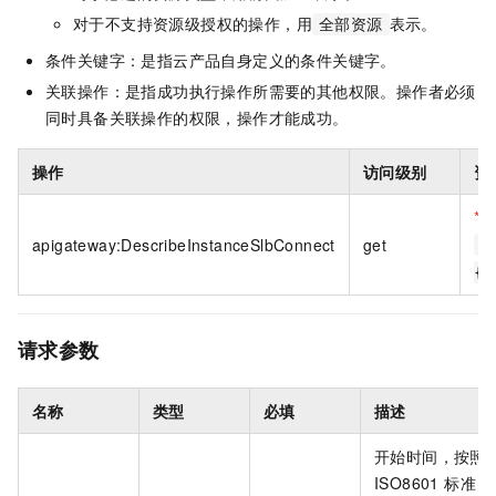
对于不支持资源级授权的操作，用
表示。
全部资源
条件关键字：是指云产品自身定义的条件关键字。
关联操作：是指成功执行操作所需要的其他权限。操作者必须
同时具备关联操作的权限，操作才能成功。
操作
访问级别
资
*
In
apigateway:DescribeInstanceSlbConnect
get
a
{#
请求参数
名称
类型
必填
描述
开始时间，按照
ISO8601 标准