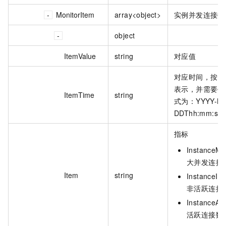
MonitorItem
array<object>
实例并发连接数
object
ItemValue
string
对应值
对应时间，按照 I
表示，并需要使用
ItemTime
string
式为：YYYY-M
DDThh:mm:ss
指标
InstanceM
大并发连接
Item
string
InstanceIn
非活跃连接
InstanceAc
活跃连接数