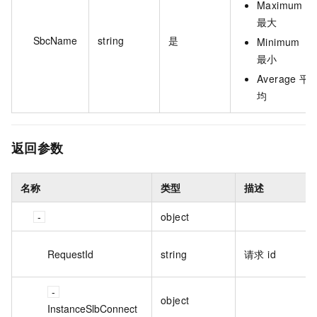
Maximum
最大
SbcName
string
是
Minimum
最小
Average 平
均
返回参数
名称
类型
描述
object
RequestId
string
请求 id
object
InstanceSlbConnect