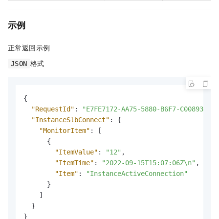
示例
正常返回示例
格式
JSON
{
"RequestId"
:
"E7FE7172-AA75-5880-B6F7-C00893E9BC
"InstanceSlbConnect"
:
{
"MonitorItem"
:
[
{
"ItemValue"
:
"12"
,
"ItemTime"
:
"2022-09-15T15:07:06Z\n"
,
"Item"
:
"InstanceActiveConnection"
}
]
}
}