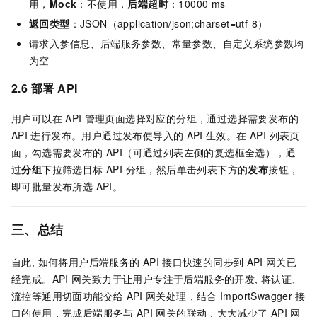
用，
Mock
：不使用，
后端超时
：10000 ms
返回类型
：JSON（application/json;charset=utf-8）
请求入参信息、后端服务参数、常量参数、自定义系统参数均
为空
2.6 部署
API
用户可以在
API
管理页面选择对应的分组，通过选择需要发布的
API
进行发布。用户通过发布使导入的
API
生效。在 API 列表页
面，勾选需要发布的 API（可通过列表左侧的复选框全选），通
过
分组
下拉筛选目标 API 分组，然后单击列表下方的
发布
按钮，
即可批量发布所选 API。
三、总结
自此, 如何将用户后端服务的
API
接口快速的同步到
API
网关已
经完成。API
网关致力于让用户专注于后端服务的开发, 将认证、
流控等通用切面功能交给
API
网关处理，结合
ImportSwagger
接
口的使用，完成后端服务与
API
网关的联动，大大减少了
API
网