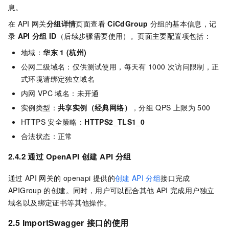
息。
在
API
网关
分组详情
页面查看
CiCdGroup
分组的基本信息，记
录
API
分组
ID
（后续步骤需要使用）。页面主要配置项包括：
地域：
华东
1 (杭州)
公网二级域名：仅供测试使用，每天有
1000
次访问限制，正
式环境请绑定独立域名
内网
VPC
域名：未开通
实例类型：
共享实例（经典网络）
，分组
QPS
上限为
500
HTTPS
安全策略：
HTTPS2_TLS1_0
合法状态：正常
2.4.2 通过
OpenAPI
创建
API
分组
通过
API
网关的
openapi
提供的
创建
API
分组
接口完成
APIGroup
的创建。同时，用户可以配合其他
API
完成用户独立
域名以及绑定证书等其他操作。
2.5 ImportSwagger
接口的使用