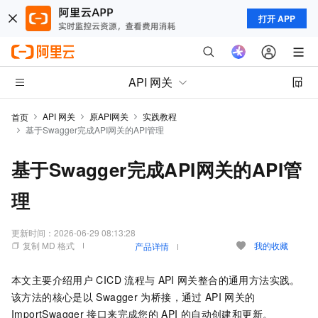
打开 APP
API 网关
API 网关
原API网关
实践教程
首页
基于Swagger完成API网关的API管理
基于Swagger完成API网关的API管
理
更新时间：
2026-06-29 08:13:28
复制 MD 格式
我的收藏
产品详情
本文主要介绍用户
CICD
流程与
API
网关整合的通用方法实践。
该方法的核心是以
Swagger
为桥接，通过
API
网关的
ImportSwagger
接口来完成您的
API
的自动创建和更新。