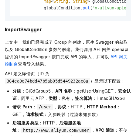
Map
<
String
, 
String
> globalCondition  =
            globalCondition.
put
(
"x-aliyun-apigatew
ImportSwagger
上文中，我们已经完成了
Group
的创建，原生
Swagger
的获取
以及
GlobalCondition
参数的创建。我们调用
API
网关
openapi
提供的
ImportSwagger
接口完成
API
的导入，并可以
API
网关
控制台
查看导入结果。
API 定义详情页（ID 为
）显示以下配置：
364ea0e74bdd47b5ab05d5449232ae8a
分组
：CiCdGroup5，
API
名称
：getUserUsingGET，
安全认
证
：阿里云
APP，
类型
：私有，
签名算法
：HmacSHA256
请求
Path
：
，
协议
：HTTP，
HTTP Method
：
/user
GET，
请求模式
：入参映射（过滤未知参数）
后端服务类型
：HTTP，
后端服务地
址
：
，
VPC
通道
：不使
http://www.aliyun.com/user