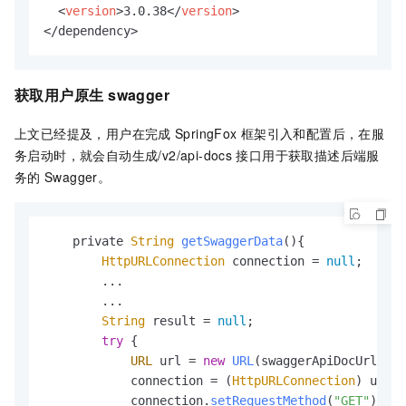
<
version
>
3.0.38
</
version
>
</dependency>
获取用户原生
swagger
上文已经提及，用户在完成
SpringFox
框架引入和配置后，在服
务启动时，就会自动生成/v2/api-docs
接口用于获取描述后端服
务的
Swagger。
    private 
String
getSwaggerData
(
){

HttpURLConnection
 connection = 
null
;

        ...

        ...

String
 result = 
null
;

try
 {

URL
 url = 
new
URL
(swaggerApiDocUrl);

            connection = (
HttpURLConnection
) url.
o
            connection.
setRequestMethod
(
"GET"
);
