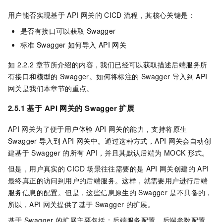
用户能否实现基于
API
网关的
CICD
流程，其核心关键是：
是否有接口可以获取
Swagger
标准
Swagger
如何导入
API
网关
如
2.2.2
章节所介绍的内容，我们已经可以获取描述后端服务所
有接口和模型的
Swagger。如何将标注的
Swagger
导入到
API
网关是我们本章节的重点。
2.5.1 基于
API
网关的
Swagger
扩展
API
网关为了便于用户体验
API
网关的能力，支持将原生
Swagger
导入到
API
网关中。通过这种方式，API
网关会自动创
建基于
Swagger
的所有
API，并且其默认后端为
MOCK
形式。
但是，用户真实的
CICD
场景往往需要的是
API
网关创建的
API
最终真正的访问到用户的后端服务。这样，就需要用户进行后端
服务信息的配置。但是，这些信息原生的
Swagger
是不具备的，
所以，API
网关提供了基于
Swagger
的扩展。
基于
Swagger
的扩展主要包括：后端服务配置，后端参数配置，