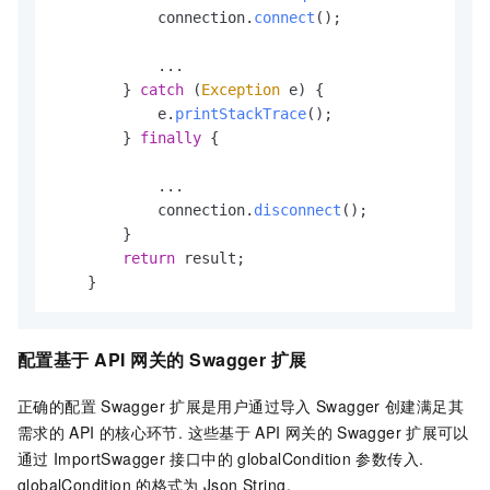
            connection.
connect
();

                                                ..
            ...

        } 
catch
 (
Exception
 e) {

            e.
printStackTrace
();

        } 
finally
 {

                                                ..
            ...

            connection.
disconnect
();

        }

return
 result;

    }
配置基于
API
网关的
Swagger
扩展
正确的配置
Swagger
扩展是用户通过导入
Swagger
创建满足其
需求的
API
的核心环节. 这些基于
API
网关的
Swagger
扩展可以
通过
ImportSwagger
接口中的
globalCondition
参数传入.
globalCondition
的格式为
Json String。