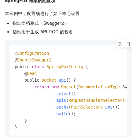
SpringFox
框架的配置项
本示例中，配置项进行了如下核心设置：
指出文档格式（Swagger2）
指出用于生成
API DOC
的包名
@
Configuration
@
EnableSwagger2
public 
class
SpringFoxConfig
 {

    @
Bean
    public 
Docket
api
(
) {

return
new
Docket
(
DocumentationType
.
SWAGGE
                .
select
()

                .
apis
(
RequestHandlerSelectors
.
base
                .
paths
(
PathSelectors
.
any
())

                .
build
();

    }

}