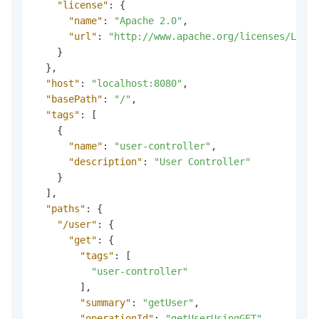
"license"
:
{
"name"
:
"Apache 2.0"
,
"url"
:
"http://www.apache.org/licenses/LICEN
}
}
,
"host"
:
"localhost:8080"
,
"basePath"
:
"/"
,
"tags"
:
[
{
"name"
:
"user-controller"
,
"description"
:
"User Controller"
}
]
,
"paths"
:
{
"/user"
:
{
"get"
:
{
"tags"
:
[
"user-controller"
]
,
"summary"
:
"getUser"
,
"operationId"
:
"getUserUsingGET"
,