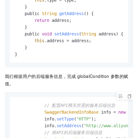
    }

    public 
String
getAddress
(
) {

return
 address;

    }

    public 
void
setAddress
(
String
 address
) {

this
.
address
 = address;

    }

}
我们根据用户的后端服务信息，完成
globalCondition
参数的赋
值。
// 配置API网关所需的服务后端信息
SwaggerBackendInfoBase
 info = 
new
Swag
            info.
setType
(
"HTTP"
);

            info.
setAddress
(
"http://www.aliyun.com
// 将API的后端服务后端信息