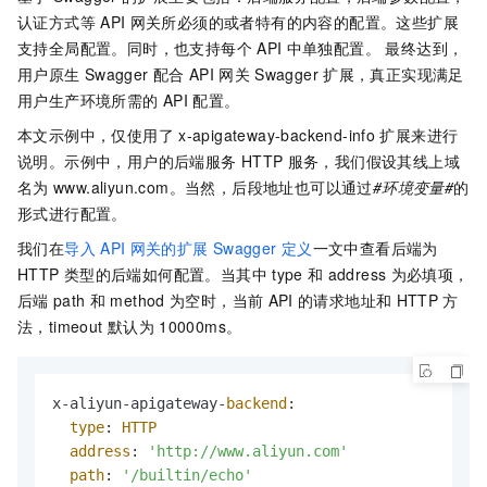
认证方式等
API
网关所必须的或者特有的内容的配置。这些扩展
支持全局配置。同时，也支持每个
API
中单独配置。 最终达到，
用户原生
Swagger
配合
API
网关
Swagger
扩展，真正实现满足
用户生产环境所需的
API
配置。
本文示例中，仅使用了
x-apigateway-backend-info
扩展来进行
说明。示例中，用户的后端服务
HTTP
服务，我们假设其线上域
名为
www.aliyun.com。当然，后段地址也可以通过
#环境变量#
的
形式进行配置。
我们在
导入
API
网关的扩展
Swagger
定义
一文中查看后端为
HTTP
类型的后端如何配置。当其中
type
和
address
为必填项，
后端
path
和
method
为空时，当前
API
的请求地址和
HTTP
方
法，timeout
默认为
10000ms。
x-aliyun-apigateway-
backend
:

type
: 
HTTP
address
: 
'http://www.aliyun.com'
path
: 
'/builtin/echo'