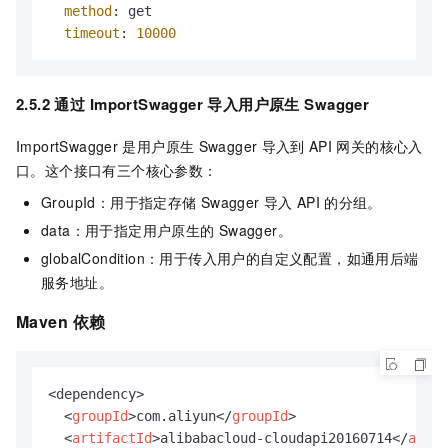
method
: get

timeout
: 
10000
2.5.2 通过
ImportSwagger
导入用户原生
Swagger
ImportSwagger
是用户原生
Swagger
导入到
API
网关的核心入
口。这个接口有三个核心参数：
GroupId：用于指定存储
Swagger
导入
API
的分组。
data：用于指定用户原生的
Swagger。
globalCondition：用于传入用户的自定义配置，如通用后端
服务地址。
Maven
依赖
<dependency>

<
groupId
>
com.aliyun
</
groupId
>
<
artifactId
>
alibabacloud-cloudapi20160714
</
artif