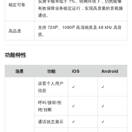
实测卡顿率低于
1%。弱网环境下，仍然能够
稳定可靠
有效保障业务稳定运行，实现高质量的音视频
通信。
支持
720P、1080P
高清画质及
48 kHz
高音
高品质
质。
功能特性
场景
功能
iOS
Android
设置个人用户
✓
✓
信息
呼叫/接听/拒
✓
✓
绝/挂断
通话状态展示
✓
✓