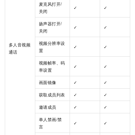
麦克风打开/
✓
✓
关闭
扬声器打开/
✓
✓
关闭
视频分辨率设
多人音视频
✓
✓
置
通话
视频帧率、码
✓
✓
率设置
画面镜像
✓
✓
获取成员列表
✓
✓
邀请成员
✓
✓
单人禁画/禁
✓
✓
言