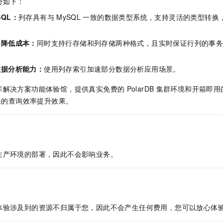
势如下：
服务生态伙伴
视觉 Coding、空间感知、多模态思考等全面升级
1M上下文，专为长程任务能力而生
云工开物
企业应用
Night Plan 支持 Qwen 3.8-Max
AI 办公
NEW
Red Hat
SQL：
列存具有与
MySQL
一致的数据类型系统，支持灵活的类型转换，
30+ 款产品免费体验
夜间 5 折，Qwen/Meoo/TokenPlan 客户专享
AI智能应用
科研合作
ERP
堂（旗舰版）
SUSE
智能客服
AI 应用构建
大模型原生
，降低成本：
同时支持行存储和列存储两种格式，且实时保证行列的事
CRM
2个月
自动承接线索
建站小程序
Qoder
大模型服务平台百炼-应用模版
OA 办公系统
HOT
NEW
数据分析能力：
使用列存索引加速部分数据分析应用场景。
面向真实软件
个人版上线、团队版降价；千问3.8-Max首发发尝鲜
丰富多元化的应用模版和解决方案
力提升
财税管理
模板建站
库解决方案功能体验馆，提供真实免费的
PolarDB
集群环境和开箱即用
万有无界
大模型服务平台百炼-智能体
400电话
定制建站
来的查询效率提升效果。
的模型效果
灵活可视化地构建企业级 Agent
方案
广告营销
模板小程序
秒悟
人工智能平台 PAI
定制小程序
云端极速 AI 
新一代 AI 视频生成模型，深度适配广告营销等场景
AI Native 的算法工程平台，一站式完成建模、训练、推理服务部署
生产环境的部署，因此不会影响业务。
APP 开发
建站系统
AI 应用
10分钟微调：让0.6B模型媲美235B模型
多模态数据信
体验涉及到的资源不归属于您，因此不会产生任何费用，您可以放心体
依托云原生高可用架构,实现Dify私有化部署
用1%尺寸在特定领域达到大模型90%以上效果