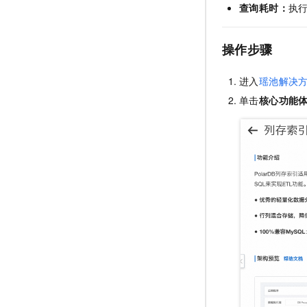
查询耗时：
执
操作步骤
进入
瑶池解决
单击
核心功能