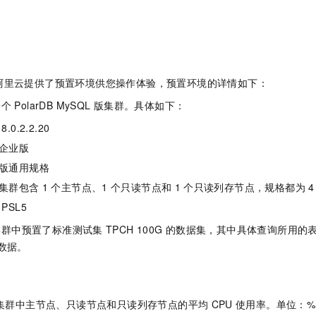
一个 AI 助手
即刻拥有 DeepSeek-R1 满血版
超强辅助，Bol
在企业官网、通讯软件中为客户提供 AI 客服
多种方案随心选，轻松解锁专属 DeepSeek
阿里云提供了预置环境供您操作体验，预置环境的详情如下：
一个
PolarDB MySQL
版
集群。具体如下：
0.2.2.20
企业版
版通用规格
集群包含
1
个主节点、1
个只读节点和
1
个只读列存节点，规格都为
4
PSL5
集群中预置了标准测试集
TPCH 100G
的数据集，其中具体查询所用的
数据。
集群中主节点、只读节点和只读列存节点的平均
CPU
使用率。单位：%