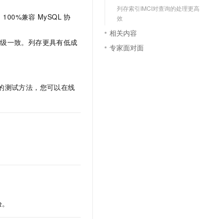
文戏情感细腻自然，动作戏激烈拳拳到肉，实现更强表演能力
支持中英文自由切换，具备更强的噪声鲁棒性
云聚AI 严选权益
列存索引IMCI对查询的处理更高
SSL 证书
100%兼容
MySQL
协
效
，一键激活高效办公新体验
精选AI产品，从模型到应用全链提效
堡垒机
相关内容
AI 用量加速计划
应用
务级一致。列存更具有低成
防火墙
专家面对面
、识别商机，让客服更高效、服务更出色。
新老同享，达量后返
千问办公
主机安全
NEW
的智能体编程平台
一站式AI生产力平台
的测试方法，您可以在线
AI 应用及服务市场
伶鹊
企业级人与Agent协作平台，接入和调度多个数字员工
智能客服平台，对话机器人、对话分析、智能外呼
AI 应用
大模型服务平台百炼 - 全妙
大模型
应用创作平台
多模态内容创作工具，已接入 DeepSeek
自然语言处理
数据标注
机器学习
息提取
与 AI 智能体进行实时音视频通话
验。
从文本、图片、视频中提取结构化的属性信息
构建支持视频理解的 AI 音视频实时通话应用