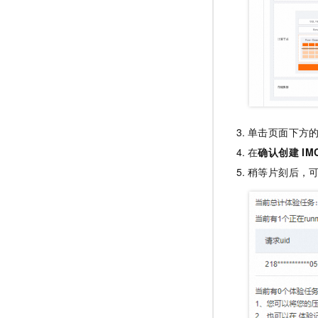
单击页面下方
在
确认创建
IM
稍等片刻后，