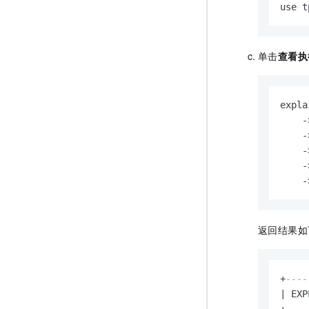
use t
单击
查看执
expla
-
-
-
-
-
返回结果如
+
----
|
 EXP