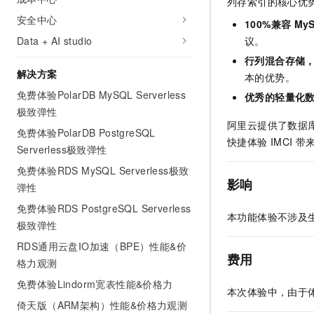
列存索引的核心优
AI 产品 免费试用
网络
安全
云开发大赛
安全中心
Tableau 订阅
100%兼容
My
1亿+ 大模型 tokens 和 
Data + AI studio
可观测
入门学习赛
议。
中间件
AI空中课堂在线直播课
140+云产品 免费试用
大模型服务
行列混合存储
上云与迁云
产品新客免费试用，最长1
数据库
解决方案
本的优势。
生态解决方案
千问AI平台-Token Plan
免费体验PolarDB MySQL Serverless
企业出海
优秀的轻量化
大模型ACA认证体验
大数据计算
极致弹性
助力企业全员 AI 认知与能
行业生态解决方案
阿里云提供了数据
政企业务
媒体服务
免费体验PolarDB PostgreSQL
千问AI平台-模型体验
开发者生态解决方案
快捷体验
IMCI
带
Serverless极致弹性
在线体验全尺寸、多种模态
企业服务与云通信
AI 开发和 AI 应用解决
免费体验RDS MySQL Serverless极致
Happy 系列大模型
影响
弹性
域名与网站
免费体验RDS PostgreSQL Serverless
终端用户计算
本功能体验不涉及
极致弹性
Serverless
RDS通用云盘IO加速（BPE）性能&价
大模型解决方案
费用
格力观测
开发工具
快速部署 Dify，高效搭建 
免费体验Lindorm宽表性能&价格力
本次体验中，由于
迁移与运维管理
倚天版（ARM架构）性能&价格力观测