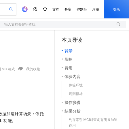
文档
备案
控制台
注册
登录
输入文档关键字查找
验
作计划
器
AI 活动
专业服务
服务伙伴合作计划
开发者社区
加入我们
服务平台百炼
阿里云 OPC 创新助力计划
本页导读
一站式生成采购清单，支持单品或批量购买
S
可编辑精美 PPT 文稿
S产品伙伴计划（繁花）
峰会
造的大模型服务与应用开发平台
轻量应用服务器
Agency Agents：拥有专属领域专家
AI 生产力先锋
Al MaaS 服务伙伴赋能合作
域名
博文
Careers
至高可申请百万元
背景
性可伸缩的云计算服务
 轻松生成专业的 PPT
开启高性价比 AI 编程新体验
先锋实践拓展 AI 生产力的边界
快速构建应用程序和网站，即刻迈出上云第一步
多领域专家智能体,一键组建 AI 虚拟交付团队
Token 补贴，五大权
计划
海大会
伙伴信用分合作计划
商标
问答
社会招聘
影响
益加速 OPC 成功
S
帕鲁游戏服务器
数字证书管理服务（原SSL证书）
HappyHorse 打造一站式影视创作平台
飞天发布时刻
HOT
划
备案
电子书
校园招聘
费用
联机服务器，轻松开启游戏
视频创作，一键激活电商全链路生产力
全托管，含MySQL、PostgreSQL、SQL Server、MariaDB多引擎
实现全站HTTPS，呈现可信的WEB访问
所见，即是所愿
可视化编排打通从文字构思到成片全链路闭环
 MD 格式
我的收藏
更多支持
划
公司注册
镜像站
体验内容
视频生成
语音识别与合成
 智能体与工作流应用
短信服务
漫剧工坊：一站式动画创作平台
AI 实训营
合作伙伴培训与认证
体验环境
划
上云迁移
的智能体编程平台
站生成，高效打造优质广告素材
通过阿里云百炼高效搭建AI应用,助力高效开发
快速生产连贯的高质量长漫剧
从基础到进阶，Agent 创客手把手教你
国内短信简单易用，安全可靠，秒级触达，全球覆盖200+国家和地区。
e-1.1-T2V
Qwen3-TTS-Flash
lScope
我要反馈
查询合作伙伴
观测指标
畅细腻的高质量视频
离线语音合成大模型，多语言方言自适应，低延迟高稳定
n Alibaba Cloud ISV 合作
代维服务
olarDB
建企业门户网站
大数据开发治理平台 DataWorks
10 分钟搭建微信、支付宝小程序
操作步骤
创新加速
ope
登录合作伙伴管理后台
我要建议
站，无忧落地极速上线
以可视化方式快速构建移动和 PC 门户网站
100%兼容MySQL、PostgreSQL，兼容Oracle，支持集中和分布式
高效部署网站，快速应用到小程序
Data Agent 驱动的一站式 Data+AI 开发治理平台
e-1.1-I2V
Cosyvoice-V3-Flash
结果分析
安全
数据加速计算场景：依托
畅自然，细节丰富
高表现力语音合成大模型，语音克隆听感自然
我要投诉
上云场景组合购
伴
列存索引IMCI对查询有明显加速
L
功能。
边界网络安全防护产品
漫剧创作，剧本、分镜、视频高效生成
覆盖90%+业务场景，专享组合折扣价
2V
VPN
Fun-ASR
作用