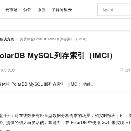
云市场
伙伴
服务
了解阿里云
AI 特惠
数据与 API
成为产品伙伴
企业增值服务
最佳实践
价格计算器
AI 场景体
基础软件
产品伙伴合
阿里云认证
市场活动
配置报价
大模型
解决方案
免费体验PolarDB MySQL列存索引（IMCI）
自助选配和估算价格
步到位
域名与网站
智启 AI 普惠权益
产品生态集成认证中心
企业支持计划
云上春晚
Qwen Audio：打造专属 AI 语音助手
千问官方 MaaS 平台，为开发者和 Agent 而生，新用户赠送 1 亿 + tokens 额度
云服务器 EC
一句话生成原生
AI Coding
阿里云Maa
2026 阿里云
为企业打
数据集
Windows
大模型认证
模型
NEW
NEW
格式还原
值低价云产品抢先购
提供智能易用的域名与建站服务
至高享 1亿+免费 tokens，加速 Al 应用落地
Qwen-Audio-3.0-Realtime 端到端实时语音角色扮演
安全可靠、弹
输入一句话想法,
智能编程，一键
larDB MySQL列存索引（IMCI）
产品生态伙伴
专家技术服务
云上奥运之旅
弹性计算合作
阿里云中企出
手机三要素
宝塔 Linux
全部认证
价格优势
开源旗舰模型
对象存储 OSS
即刻拥有 DeepSeek-V4-Pro
阿里云 OPC 创新助力计划
云数据库 RD
一键部署幻兽
AI 电商营销
产品生态伙伴工作台
企业增值服务台
云栖战略参考
云存储合作计
云栖大会
身份实名认证
CentOS
训练营
推动算力普惠，释放技术红利
的大模型服务
最高返9万
真正可用的 1M 上下文,一次完成代码全链路开发
轻松解锁专属 DeepSeek-V4-Pro
至高百万元 Token 补贴，加速一人公司成长
稳定、安全、高性价比、高性能的云存储服务
一键购买专属
从图文生成到
复制
 07:13:03
云上的中国
数据库合作计
活动全景
短信
Docker
图片和
自进化智能体
人工智能平台 PAI
5 分钟轻松部署专属 QwenPaw
Token Plan 模型订阅计划
Qoder
高效搭建 AI
AI 广告创作
企业成长
大模型
NEW
HOT
信息公告
费体验
PolarDB MySQL
版
列存索引（IMCI）功能。
看见新力量
云网络合作计
OCR 文字识别
JAVA
级电脑
越聪明
证享300元代金券
一站式AI开发、训练和推理服务
Qwen3.8-Max 首发尝鲜，限时加量 10 倍，夜间低至2折
从聊天伙伴进化为能主动干活的本地数字员工
面向真实软件
图文、视频一
Kimi-K3
HappyHors
NEW
魔搭 Mode
loud
服务实践
官网公告
Kimi 最新旗舰模型，长程编程与推理利器
让文字生成流
金融模力时刻
Salesforce O
版
发票查验
全能环境
Qoder CN
Claude Code + GStack 打造工程团队
千问办公，限时限量积分加倍
云原生数据库 P
低代码高效构
AI 建站
NEW
作计划
计划
创新中心
魔搭 ModelSc
健康状态
让AI从“聊天伙伴”进化为能干活的“数字员工”
覆盖公网/内网、递归/权威、移动APP等全场景解析服务
安装技能 GStack，拥有专属 AI 工程团队
你的AI工作搭子，覆盖日常办公高频场景
基于千问大模型等，支持代码智能生成、研发智能问答
0 代码专业建
客户案例
天气预报查询
操作系统
Deepseek-v4-pro
HappyHors
态合作计划
适用于：对在线数据有轻量型数据分析需求的场景，如实时报表；ETL
态智能体模型
旗舰 MoE 大模型，百万上下文与顶尖推理能力
图生视频，流
Compute
同享
容器服务 Kubernetes 版 ACK
万小智 AI 建站低至 15元/月
云防火墙
AI 短剧/漫剧
快递物流查询
WordPress
成为服务伙
高校合作
索引提供的强大而灵活的计算能力，在
PolarDB
中使用
SQL
来实现
ET
式云数据仓库
点，立即开启云上创新
提供一站式管理容器应用的 K8s 服务
送.CN域名，送备案服务码
云原生的云上
AI助力短剧
GLM-5.2
Wan2.7-T
Ubuntu