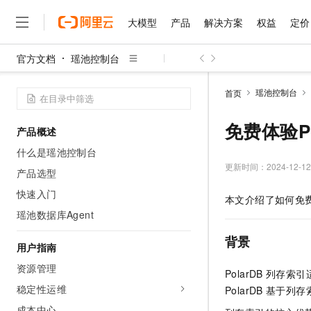
大模型
产品
解决方案
权益
定价
官方文档
瑶池控制台
大模型
产品
解决方案
权益
定价
云市场
伙伴
服务
了解阿里云
精选产品
精选解决方案
普惠上云
产品定价
精选商城
成为销售伙伴
售前咨询
为什么选择阿里云
千问AI平台
瑶池控制台
首页
了解云产品的定价详情
大模型服务平台百炼
睿译宝，AI翻译排版一
普惠上云 官方力荐
分销伙伴
在线服务
网站建设
什么是云计算
大
大模型服务与应用平台
上传文档即自动完成翻译和
云服务器38元/年起，超
免费体验Po
产品概述
咨询伙伴
多端小程序
技术领先
云上成本管理
售后服务
千问大模型
GLM-5.2：长任务时代
官方推荐返现计划
大模型
什么是瑶池控制台
大模型
精选产品
精选解决方案
Salesforce 国际版订阅
稳定可靠
管理和优化成本
多元化、高性能、安全可靠
推荐新用户得奖励，单订单
更新时间：
2024-12-12
销售伙伴合作计划
产品选型
自助服务
友盟天域
安全合规
人工智能与机器学习
AI
文本生成
无影云电脑
Hermes Agent，打造
云工开物
快速入门
本文介绍了如何免
无影生态合作计划
在线服务
观测云
分析师报告
随时随地安全接入的云上超
自主进化，持久记忆，越用
高校专属算力普惠，学生认
计算
互联网应用开发
瑶池数据库Agent
Qwen3.8-Max
HOT
Salesforce On Alibaba C
工单服务
智能体时代全能旗舰模型
Tuya 物联网平台阿里云
研究报告与白皮书
云解析DNS
快速拥有专属 OpenClaw
Consulting Partner 合
背景
大数据
容器
用户指南
免费试用
短信专区
蓝凌 OA
Qwen3.7-Plus
AI 大模型销售与服务生
资源管理
现代化应用
存储
天池大赛
PolarDB
列存索引
能看、能想、能动手的多模
云原生大数据计算服务 Max
解决方案免费试用 新老
电子合同
稳定性运维
PolarDB
基于列存
面向分析的企业级SaaS模
最高领取价值200元试用
安全
网络与CDN
AI 算法大赛
Qwen3-VL-Plus
畅捷通
成本中心