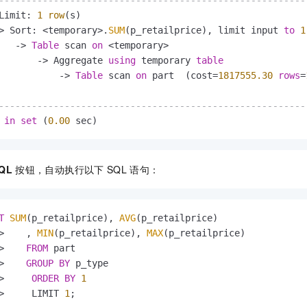
--------------------------------------------------------
Limit: 
1
row
(s)

>
 Sort: 
<
temporary
>
.
SUM
(p_retailprice), limit input 
to
1
-
>
Table
 scan 
on
<
temporary
>
-
>
 Aggregate 
using
 temporary 
table
-
>
Table
 scan 
on
 part  (cost
=
1817555.30
rows
=
--------------------------------------------------------
in
set
 (
0.00
 sec)
QL
按钮，自动执行以下
SQL
语句：
T
SUM
(p_retailprice), 
AVG
(p_retailprice)

>
    , 
MIN
(p_retailprice), 
MAX
(p_retailprice)

>
FROM
 part

>
GROUP
BY
 p_type

>
ORDER
BY
1
>
     LIMIT 
1
;