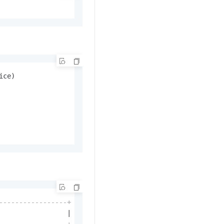
ce)

-----------------+
                 
|