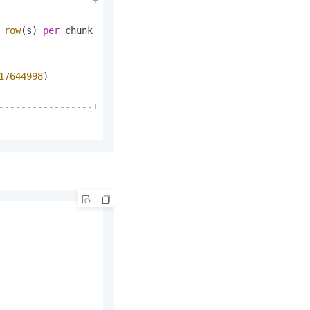
-----------------+
row
(s) 
per
 chunk

17644998
)

-----------------+