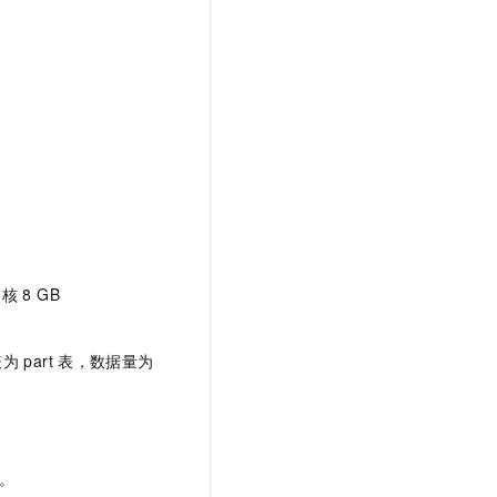
t.diy 一步搞定创意建站
构建大模型应用的安全防护体系
通过自然语言交互简化开发流程,全栈开发支持
通过阿里云安全产品对 AI 应用进行安全防护
核
8 GB
表为
part
表，数据量为
。