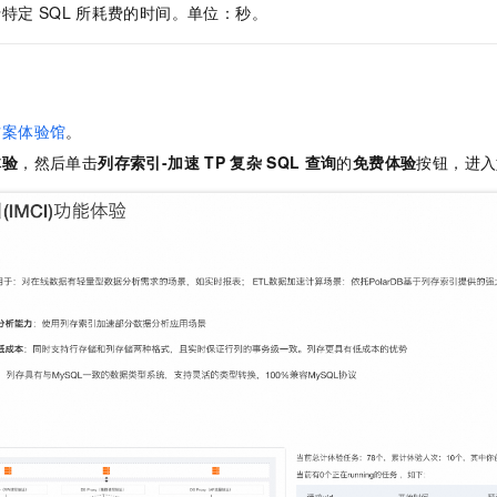
行特定
SQL
所耗费的时间。单位：秒。
方案体验馆
。
体验
，然后单击
列存索引-加速
TP
复杂
SQL
查询
的
免费体验
按钮，进入