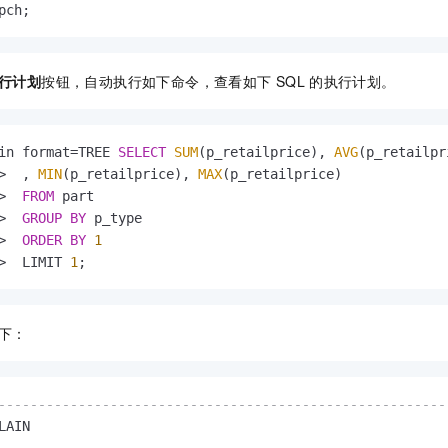
pch;
行计划
按钮，自动执行如下命令，查看如下
SQL
的执行计划。
in format
=
TREE 
SELECT
SUM
(p_retailprice), 
AVG
(p_retailpri
>
  , 
MIN
(p_retailprice), 
MAX
(p_retailprice)

>
FROM
 part

>
GROUP
BY
 p_type

>
ORDER
BY
1
>
  LIMIT 
1
;
下：
--------------------------------------------------------
LAIN                                                    