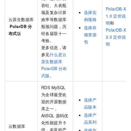
吞吐、大表瓶
PolarDB-X
颈及复杂计算
选择实
1.0
定价说
云原生数据库
效率等数据库
例规格
明
和
PolarDB
分
瓶颈问题，历
选择存
PolarDB-X
布式
版
经各届双十一
储资源
2.0
定价说
考验。
包
明
更多信息，请
参见
什么是云
原生数据库
PolarDB
分布
式版
。
RDS MySQL
为全球最受欢
选择产
迎的开源数据
品版本
库之一，
选择产
AliSQL
源码优
品系列
化性能提升
5
云数据库
倍，丰富的产
选择架