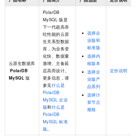
PolarDB
MySQL
版
是
下一代超高吞
选择企
吐性能的云原
业版和
生关系型数据
标准版
库，为业务变
化快、数据量
选择内
云原生数据库
激增、主备延
核版本
PolarDB
迟高而设计。
定价说明
选择企
MySQL
版
更多信息，请
业版产
参见
什么是
品系列
PolarDB
选择计
MySQL
企业
算节点
版
和
什么是
规格
PolarDB
MySQL
标准
版
。