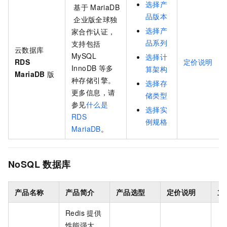
选择产
基于
MariaDB
品版本
企业版全球独
选择产
家合作认证，
品系列
支持包括
云数据库
MySQL
选择计
RDS
定价说明
InnoDB
等多
算架构
MariaDB
版
种存储引擎。
选择存
更多信息，请
储类型
参见
什么是
选择实
RDS
例规格
MariaDB
。
NoSQL
数据库
产品名称
产品简介
产品选型
定价说明
立
Redis
提供
性能强大、