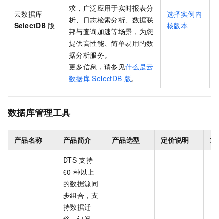
求，广泛应用于实时报表分
云数据库
选择实例内
析、日志检索分析、数据联
SelectDB
版
核版本
邦与查询加速等场景，为您
提供高性能、简单易用的数
据分析服务。
更多信息，请参见
什么是云
数据库
SelectDB
版
。
数据库管理工具
产品名称
产品简介
产品选型
定价说明
立
DTS
支持
60
种以上
的数据源同
步组合，支
持数据迁
移、订阅、