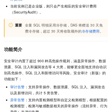
当前实例已是企业版，则只会产生相应的安全审计费用
（SecurityAudit）。
重要
全量
SQL
明细采用冷存储，DAS
将赠送
30
天免
费冷存储，超过
30
天将收取额外的
冷存储费用
。
功能简介
安全审计内置了超过
900
种高危操作规则，涵盖异常操作、数据
泄露、SQL
注入和漏洞攻击等
4
大类，能够更全面地支持自动识
别高危操作、SQL
注入和新增访问等风险。安全审计（新版）的
功能如下：
审计告警
：支持异常操作、数据泄露、SQL
注入、漏洞攻击
以及新增访问，共计
5
类告警。
异常告警
：支持内置检测模型和自定义检测模型，根据配置的
检测模型，检测与敏感数据相关的异常操作（流转异常、行为
异常）并进行告警。