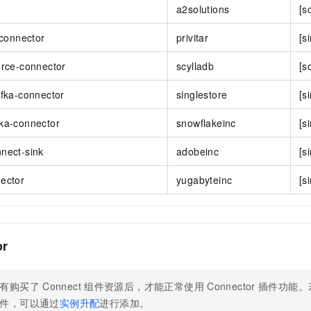
a2solutions
[s
-connector
privitar
[s
urce-connector
scylladb
[s
afka-connector
singlestore
[s
ka-connector
snowflakeinc
[s
nect-sink
adobeinc
[s
ector
yugabyteinc
[s
or
有购买了
Connect
组件资源后，才能正常使用
Connector
插件功能。
件，可以通过
实例升配
进行添加。