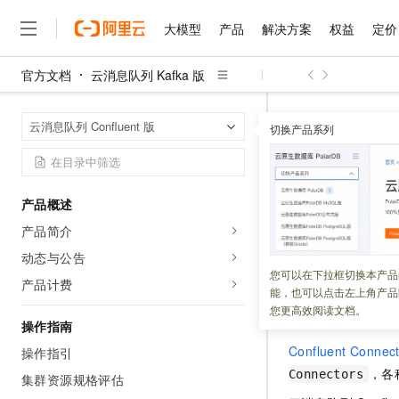
大模型
产品
解决方案
权益
定价
官方文档
云消息队列 Kafka 版
大模型
产品
解决方案
权益
定价
云市场
伙伴
服务
了解阿里云
精选产品
精选解决方案
普惠上云
产品定价
精选商城
成为销售伙伴
售前咨询
为什么选择阿里云
千问AI平台
云消息队列 Kaf
首页
云消息队列 Confluent 版
了解云产品的定价详情
切换产品系列
大模型服务平台百炼
睿译宝，AI翻译排版一
普惠上云 官方力荐
分销伙伴
在线服务
网站建设
什么是云计算
大
大模型服务与应用平台
上传文档即自动完成翻译和
云服务器38元/年起，超
Connec
咨询伙伴
多端小程序
技术领先
云上成本管理
售后服务
千问大模型
GLM-5.2：长任务时代
官方推荐返现计划
大模型
大模型
精选产品
精选解决方案
Salesforce 国际版订阅
稳定可靠
产品概述
管理和优化成本
多元化、高性能、安全可靠
推荐新用户得奖励，单订单
更新时间：
2026-05-25
销售伙伴合作计划
自助服务
产品简介
友盟天域
安全合规
人工智能与机器学习
AI
文本生成
无影云电脑
Hermes Agent，打造
云工开物
本文向您介绍不同
无影生态合作计划
在线服务
动态与公告
观测云
分析师报告
随时随地安全接入的云上超
自主进化，持久记忆，越用
高校专属算力普惠，学生认
计算
互联网应用开发
您可以在下拉框切换本产品
Qwen3.8-Max
HOT
产品计费
Salesforce On Alibaba C
工单服务
能，也可以点击左上角产品
智能体时代全能旗舰模型
Tuya 物联网平台阿里云
研究报告与白皮书
云解析DNS
快速拥有专属 OpenClaw
Consulting Partner 合
Connector
分
大数据
容器
您更高效阅读文档。
免费试用
短信专区
操作指南
蓝凌 OA
Qwen3.7-Plus
AI 大模型销售与服务生
现代化应用
存储
天池大赛
Confluent Connec
能看、能想、能动手的多模
操作指引
云原生大数据计算服务 Max
解决方案免费试用 新老
电子合同
，各
Connectors
面向分析的企业级SaaS模
最高领取价值200元试用
集群资源规格评估
安全
网络与CDN
AI 算法大赛
Qwen3-VL-Plus
畅捷通