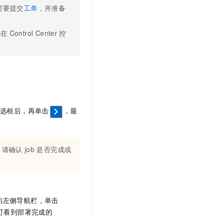
您需要提交
工单
，并准备
能在
Control Center
控
的复选框后，再单击
，最
，请确认
job
是否完成或
的左侧导航栏，单击
可看到部署完成的