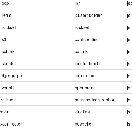
t-odp
init
[s
-redis
jcustenborder
[s
-rockset
rockset
[s
-s3
confluentinc
[s
-splunk
splunk
[s
-spooldir
jcustenborder
[s
-tigergraph
experoinc
[s
-venafi
opencredo
[s
ure-kusto
microsoftcorporation
[s
ector
kinetica
[s
a-connector
newrelic
[s