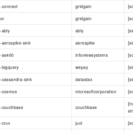
一个 AI 助手
即刻拥有 DeepSeek-R1 满血版
超强辅助，Bol
a-connect
gridgain
[s
在企业官网、通讯软件中为客户提供 AI 客服
多种方案随心选，轻松解锁专属 DeepSeek
tor
gridgain
[s
-ably
ably
[s
-aerospike-sink
aerospike
[s
t-as400
infoviewsystems
[s
-bigquery
wepay
[s
-cassandra-sink
datastax
[s
t-cosmos
microsoftcorporation
[s
[t
t-couchbase
couchbase
si
-crux
juxt
[s