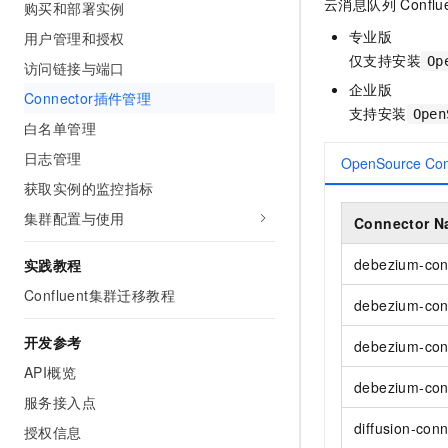
云消息队列 Conflue
购买和部署实例
AI 产品 免费试用
网络
安全
云开发大赛
Tableau 订阅
专业版
用户管理和授权
1亿+ 大模型 tokens 和 
可观测
入门学习赛
仅支持安装
中间件
Op
AI空中课堂在线直播课
访问链接与端口
140+云产品 免费试用
大模型服务
企业版
Connector插件管理
上云与迁云
产品新客免费试用，最长1
数据库
支持安装
Open
生态解决方案
白名单管理
千问AI平台-Token Plan
企业出海
大模型ACA认证体验
大数据计算
日志管理
助力企业全员 AI 认知与能
OpenSource Con
行业生态解决方案
政企业务
媒体服务
获取实例的监控指标
千问AI平台-模型体验
开发者生态解决方案
在线体验全尺寸、多种模态
集群配置与使用
Connector N
企业服务与云通信
AI 开发和 AI 应用解决
Happy 系列大模型
debezium-co
实践教程
域名与网站
Confluent集群迁移教程
debezium-con
终端用户计算
开发参考
debezium-con
Serverless
大模型解决方案
API概览
开发工具
debezium-con
快速部署 Dify，高效搭建 
服务接入点
迁移与运维管理
diffusion-con
授权信息