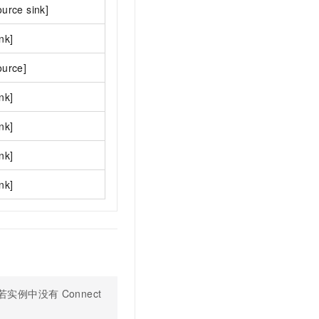
ource sink]
ink]
ource]
ink]
ink]
ink]
ink]
若实例中没有
Connect