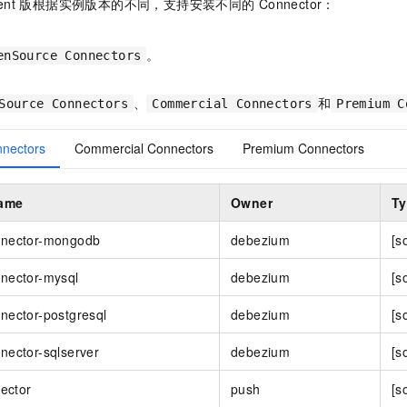
nt 版
根据实例版本的不同，支持安装不同的
Connector：
服务生态伙伴
视觉 Coding、空间感知、多模态思考等全面升级
1M上下文，专为长程任务能力而生
云工开物
企业应用
Night Plan 支持 Qwen 3.8-Max
AI 办公
NEW
Red Hat
30+ 款产品免费体验
夜间 5 折，Qwen/Meoo/TokenPlan 客户专享
AI智能应用
科研合作
ERP
。
enSource Connectors
堂（旗舰版）
SUSE
智能客服
AI 应用构建
大模型原生
CRM
2个月
自动承接线索
、
和
Source Connectors
Commercial Connectors
Premium C
建站小程序
Qoder
大模型服务平台百炼-应用模版
OA 办公系统
HOT
NEW
面向真实软件
个人版上线、团队版降价；千问3.8-Max首发发尝鲜
丰富多元化的应用模版和解决方案
力提升
nectors
Commercial Connectors
Premium Connectors
财税管理
模板建站
万有无界
大模型服务平台百炼-智能体
400电话
定制建站
的模型效果
灵活可视化地构建企业级 Agent
ame
Owner
T
方案
广告营销
模板小程序
秒悟
人工智能平台 PAI
nnector-mongodb
debezium
[s
定制小程序
云端极速 AI 
新一代 AI 视频生成模型，深度适配广告营销等场景
AI Native 的算法工程平台，一站式完成建模、训练、推理服务部署
nector-mysql
debezium
[s
APP 开发
建站系统
nector-postgresql
debezium
[s
nector-sqlserver
debezium
[s
AI 应用
10分钟微调：让0.6B模型媲美235B模型
多模态数据信
依托云原生高可用架构,实现Dify私有化部署
用1%尺寸在特定领域达到大模型90%以上效果
nector
push
[s