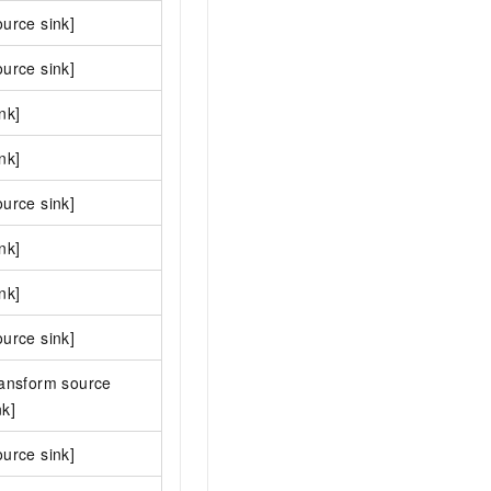
t.diy 一步搞定创意建站
构建大模型应用的安全防护体系
ource sink]
通过自然语言交互简化开发流程,全栈开发支持
通过阿里云安全产品对 AI 应用进行安全防护
ource sink]
ink]
ink]
ource sink]
ink]
ink]
ource sink]
ransform source
nk]
ource sink]