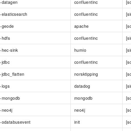
t-datagen
confluentinc
[s
-elasticsearch
confluentinc
[s
t-geode
apache
[s
-hdfs
confluentinc
[s
-hec-sink
humio
[s
-jdbc
confluentinc
[s
-jdbc_flatten
norsktipping
[s
-logs
datadog
[s
t-mongodb
mongodb
[s
-neo4j
neo4j
[s
t-odatabusevent
init
[s