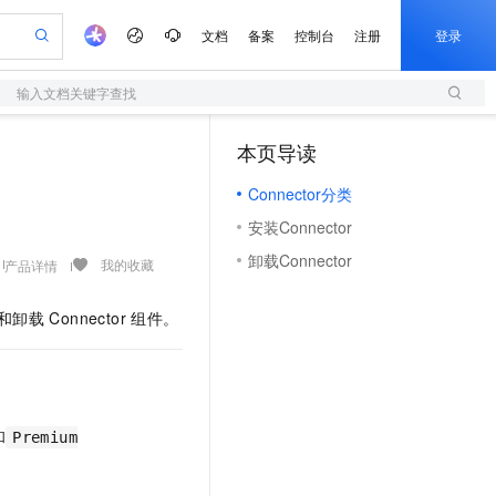
文档
备案
控制台
注册
登录
输入文档关键字查找
验
作计划
器
AI 活动
专业服务
服务伙伴合作计划
开发者社区
加入我们
服务平台百炼
阿里云 OPC 创新助力计划
本页导读
（1）
一站式生成采购清单，支持单品或批量购买
S
可编辑精美 PPT 文稿
S产品伙伴计划（繁花）
峰会
造的大模型服务与应用开发平台
轻量应用服务器
Agency Agents：拥有专属领域专家
AI 生产力先锋
Al MaaS 服务伙伴赋能合作
域名
博文
Careers
至高可申请百万元
Connector分类
性可伸缩的云计算服务
 轻松生成专业的 PPT
开启高性价比 AI 编程新体验
先锋实践拓展 AI 生产力的边界
快速构建应用程序和网站，即刻迈出上云第一步
多领域专家智能体,一键组建 AI 虚拟交付团队
Token 补贴，五大权
计划
海大会
伙伴信用分合作计划
商标
问答
社会招聘
安装Connector
益加速 OPC 成功
S
帕鲁游戏服务器
数字证书管理服务（原SSL证书）
HappyHorse 打造一站式影视创作平台
飞天发布时刻
HOT
划
备案
电子书
校园招聘
卸载Connector
联机服务器，轻松开启游戏
视频创作，一键激活电商全链路生产力
全托管，含MySQL、PostgreSQL、SQL Server、MariaDB多引擎
实现全站HTTPS，呈现可信的WEB访问
所见，即是所愿
可视化编排打通从文字构思到成片全链路闭环
我的收藏
产品详情
更多支持
划
公司注册
镜像站
视频生成
语音识别与合成
 智能体与工作流应用
短信服务
漫剧工坊：一站式动画创作平台
AI 实训营
和卸载
Connector
组件。
合作伙伴培训与认证
划
上云迁移
的智能体编程平台
站生成，高效打造优质广告素材
通过阿里云百炼高效搭建AI应用,助力高效开发
快速生产连贯的高质量长漫剧
从基础到进阶，Agent 创客手把手教你
国内短信简单易用，安全可靠，秒级触达，全球覆盖200+国家和地区。
e-1.1-T2V
Qwen3-TTS-Flash
lScope
我要反馈
查询合作伙伴
畅细腻的高质量视频
离线语音合成大模型，多语言方言自适应，低延迟高稳定
n Alibaba Cloud ISV 合作
代维服务
olarDB
建企业门户网站
大数据开发治理平台 DataWorks
10 分钟搭建微信、支付宝小程序
创新加速
ope
登录合作伙伴管理后台
我要建议
站，无忧落地极速上线
以可视化方式快速构建移动和 PC 门户网站
100%兼容MySQL、PostgreSQL，兼容Oracle，支持集中和分布式
高效部署网站，快速应用到小程序
Data Agent 驱动的一站式 Data+AI 开发治理平台
e-1.1-I2V
Cosyvoice-V3-Flash
安全
和
畅自然，细节丰富
高表现力语音合成大模型，语音克隆听感自然
我要投诉
Premium
上云场景组合购
伴
边界网络安全防护产品
漫剧创作，剧本、分镜、视频高效生成
覆盖90%+业务场景，专享组合折扣价
2V
VPN
Fun-ASR