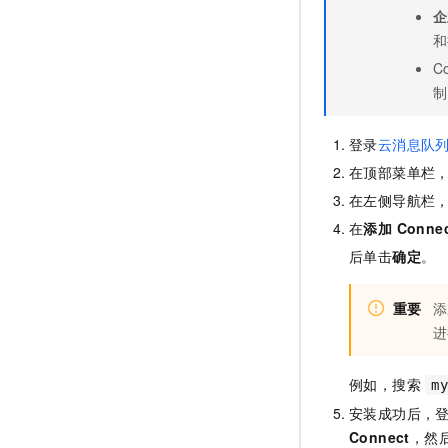
企
和
C
制
登录
云消息队列 C
在顶部菜单栏
在左侧导航栏
在
添加 Conne
后单击
确定
。
重要
添
进
例如，搜索
m
安装成功后，
Connect
，然