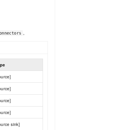
文戏情感细腻自然，动作戏激烈拳拳到肉，实现更强表演能力
支持中英文自由切换，具备更强的噪声鲁棒性
云聚AI 严选权益
SSL 证书
，一键激活高效办公新体验
精选AI产品，从模型到应用全链提效
堡垒机
AI 用量加速计划
应用
防火墙
、识别商机，让客服更高效、服务更出色。
新老同享，达量后返
。
onnectors
千问办公
主机安全
NEW
的智能体编程平台
一站式AI生产力平台
AI 应用及服务市场
伶鹊
企业级人与Agent协作平台，接入和调度多个数字员工
智能客服平台，对话机器人、对话分析、智能外呼
ype
AI 应用
大模型服务平台百炼 - 全妙
ource]
大模型
应用创作平台
多模态内容创作工具，已接入 DeepSeek
自然语言处理
ource]
数据标注
ource]
机器学习
ource]
息提取
与 AI 智能体进行实时音视频通话
从文本、图片、视频中提取结构化的属性信息
构建支持视频理解的 AI 音视频实时通话应用
ource sink]