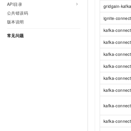
10 分钟在聊天系统中增加
API目录
专有云
gridgain-kafk
公共错误码
ignite-connec
版本说明
kafka-connect
常见问题
kafka-connect
kafka-connec
kafka-connect
kafka-connect
kafka-connec
kafka-connec
kafka-connect