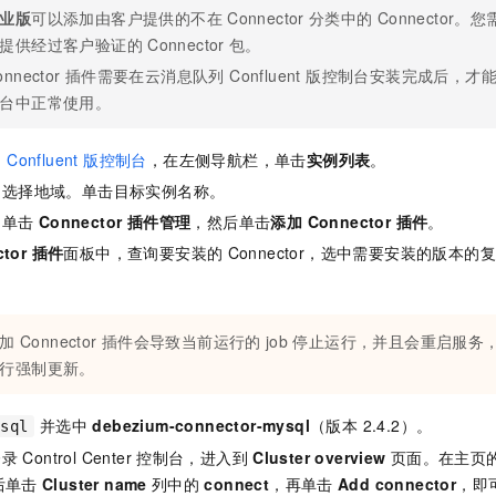
业版
可以添加由客户提供的不在
Connector
分类中的
Connector。
提供经过客户验证的
Connector
包。
onnector
插件需要在
云消息队列 Confluent 版
控制台安装完成后，才
台中正常使用。
onfluent 版
控制台
，在左侧导航栏，单击
实例列表
。
，选择地域。单击目标实例名称。
，单击
Connector 插件管理
，然后单击
添加 Connector 插件
。
ctor 插件
面板中，查询要安装的
Connector，选中需要安装的版本
加
Connector
插件会导致当前运行的
job
停止运行，并且会重启服务
行强制更新。
并选中
debezium-connector-mysql
（版本 2.4.2）。
ysql
登录
Control Center
控制台，进入到
Cluster overview
页面。在主页
后单击
Cluster name
列中的
connect
，再单击
Add connector
，即