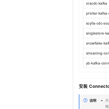
oracdc-kafka
privitar-kafka
scylla-cdc-so
singlestore-k
snowflake-kaf
streaming-con
yb-kafka-conn
安装
Connect
说明
只
组