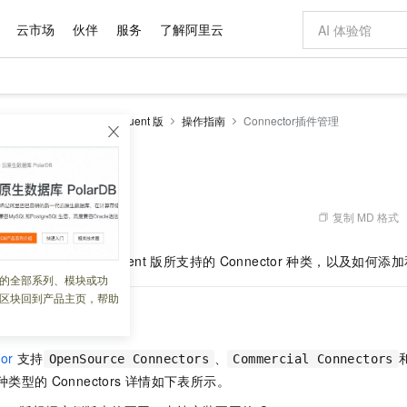
云市场
伙伴
服务
了解阿里云
AI 特惠
数据与 API
成为产品伙伴
企业增值服务
最佳实践
价格计算器
AI 场景体
基础软件
产品伙伴合
阿里云认证
市场活动
配置报价
大模型
ka 版
云消息队列 Confluent 版
操作指南
Connector插件管理
自助选配和估算价格
步到位
域名与网站
智启 AI 普惠权益
产品生态集成认证中心
企业支持计划
云上春晚
Qwen Audio：打造专属 AI 语音助手
千问官方 MaaS 平台，为开发者和 Agent 而生，新用户赠送 1 亿 + tokens 额度
云服务器 EC
一句话生成原生
AI Coding
阿里云Maa
2026 阿里云
为企业打
数据集
Windows
大模型认证
模型
NEW
NEW
格式还原
值低价云产品抢先购
提供智能易用的域名与建站服务
至高享 1亿+免费 tokens，加速 Al 应用落地
Qwen-Audio-3.0-Realtime 端到端实时语音角色扮演
安全可靠、弹
输入一句话想法,
智能编程，一键
tor插件管理
产品生态伙伴
专家技术服务
云上奥运之旅
弹性计算合作
阿里云中企出
手机三要素
宝塔 Linux
全部认证
价格优势
开源旗舰模型
对象存储 OSS
即刻拥有 DeepSeek-V4-Pro
阿里云 OPC 创新助力计划
云数据库 RD
一键部署幻兽
AI 电商营销
产品生态伙伴工作台
企业增值服务台
云栖战略参考
云存储合作计
云栖大会
身份实名认证
CentOS
训练营
推动算力普惠，释放技术红利
的大模型服务
最高返9万
真正可用的 1M 上下文,一次完成代码全链路开发
轻松解锁专属 DeepSeek-V4-Pro
至高百万元 Token 补贴，加速一人公司成长
稳定、安全、高性价比、高性能的云存储服务
一键购买专属
从图文生成到
复制 MD 格式
 06:39:52
云上的中国
数据库合作计
活动全景
短信
Docker
图片和
自进化智能体
人工智能平台 PAI
5 分钟轻松部署专属 QwenPaw
Token Plan 模型订阅计划
Qoder
高效搭建 AI
AI 广告创作
企业成长
大模型
NEW
HOT
信息公告
版本
云消息队列 Confluent 版
所支持的
Connector
种类，以及如何添加
看见新力量
云网络合作计
OCR 文字识别
JAVA
级电脑
越聪明
证享300元代金券
一站式AI开发、训练和推理服务
Qwen3.8-Max 首发尝鲜，限时加量 10 倍，夜间低至2折
从聊天伙伴进化为能主动干活的本地数字员工
面向真实软件
图文、视频一
的全部系列、模块或功
Kimi-K3
HappyHors
NEW
魔搭 Mode
loud
服务实践
官网公告
区块回到产品主页，帮助
Kimi 最新旗舰模型，长程编程与推理利器
让文字生成流
金融模力时刻
Salesforce O
版
发票查验
全能环境
Qoder CN
Claude Code + GStack 打造工程团队
千问办公，限时限量积分加倍
云原生数据库 P
低代码高效构
AI 建站
NEW
作计划
类
计划
创新中心
魔搭 ModelSc
健康状态
让AI从“聊天伙伴”进化为能干活的“数字员工”
覆盖公网/内网、递归/权威、移动APP等全场景解析服务
安装技能 GStack，拥有专属 AI 工程团队
你的AI工作搭子，覆盖日常办公高频场景
基于千问大模型等，支持代码智能生成、研发智能问答
0 代码专业建
客户案例
天气预报查询
操作系统
Deepseek-v4-pro
HappyHors
态合作计划
tor
支持
、
态智能体模型
旗舰 MoE 大模型，百万上下文与顶尖推理能力
图生视频，流
OpenSource Connectors
Commercial Connectors
Compute
同享
容器服务 Kubernetes 版 ACK
万小智 AI 建站低至 15元/月
云防火墙
AI 短剧/漫剧
快递物流查询
WordPress
成为服务伙
高校合作
种类型的
Connectors
详情如下表所示。
式云数据仓库
点，立即开启云上创新
提供一站式管理容器应用的 K8s 服务
送.CN域名，送备案服务码
云原生的云上
AI助力短剧
GLM-5.2
Wan2.7-T
Ubuntu