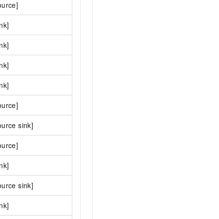
ource]
ink]
ink]
ink]
ink]
ource]
ource sink]
ource]
ink]
ource sink]
ink]