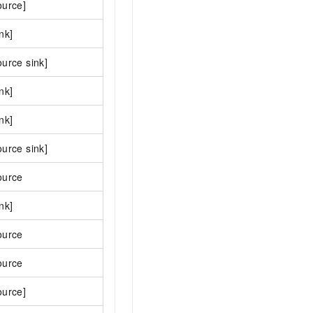
ource]
ink]
ource sink]
ink]
ink]
ource sink]
ource
ink]
ource
ource
ource]