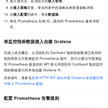
接入成功后，在顶部点击
接入管理
。
在
接入策略
页签，单击列表中的策略名称查看策略详情。
在
接入配置
列表中，单击
数据源
。
单击
Prometheus
实例
ID，跳转到
Prometheus 服务详情
页。
将监控指标数据接入自建
Grafana
完成上述步骤后，
云消息队列 Confluent 版
的指标数据已保存到
您的阿里云
可观测监控 Prometheus 版
中，您可以通过
可观测监
控 Prometheus 版
提供的
API
将
云消息队列 Confluent 版
的监控
指标数据接入到本地自建
Grafana
中。
具体操作，请参见
使用
HTTP API
地址对接
Grafana
或自建应用
中接入
Prometheus
数据
。
配置
Prometheus
告警规则