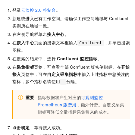
登录
云监控
2.0
控制台
。
新建或进入已有工作空间。请确保工作空间地域与
Confluent
实例所在地域一致。
在左侧导航栏单击
接入中心
。
在
接入中心
页面的搜索文本框输入
，并单击搜索
Confluent
图标。
在搜索的结果中，选择
Confluent 监控指标
。
在
采集指标
页签，可查看全部
Confluent
版实例指标。在
开始
接入
页签中，可在
自定义采集指标
中输入上述指标中您关注的
指标，多个指标名请使用
分隔。
|
重要
指标数据将产生对应的
可观测监控
Prometheus 版费用
，额外计费。自定义采集
指标可降低全量指标采集带来的成本。
点击
确定
，等待接入成功。