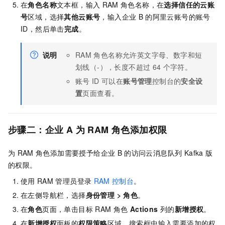
在
角色名称
文本框，输入
RAM
角色名称，在
选择信任的云账
号
区域，选择
其他云账号
，输入企业
B
的阿里云账号的账号
ID，然后单击
完成
。
说明
RAM
角色名称允许英文字母、数字和短
划线（-），长度不超过
64
个字符。
账号
ID
可以在
账号管理
控制台的
安全设
置
页面查看。
步骤二：企业
A
为
RAM
角色添加权限
为
RAM
角色添加需要授予给企业
B
的访问
云消息队列 Kafka 版
的权限。
使用
RAM
管理员登录
RAM
控制台
。
在左侧导航栏，选择
身份管理
>
角色
。
在
角色
页面，单击目标
RAM
角色
Actions
列的
新增授权
。
在
新增授权
面板的
权限策略
区域，搜索框中输入需要添加的权