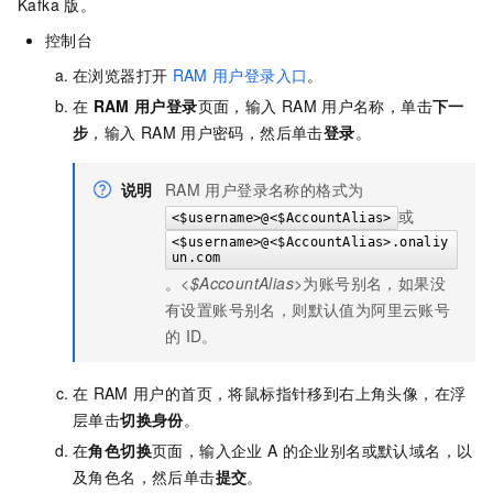
Kafka 版
。
控制台
在浏览器打开
RAM
用户登录入口
。
在
RAM
用户登录
页面，输入
RAM
用户名称，单击
下一
步
，输入
RAM
用户密码，然后单击
登录
。
说明
RAM
用户登录名称的格式为
或
<$username>@<$AccountAlias>
<$username>@<$AccountAlias>.onaliy
un.com
。
<$AccountAlias>
为账号别名，如果没
有设置账号别名，则默认值为阿里云账号
的
ID。
在
RAM
用户的首页，将鼠标指针移到右上角头像，在浮
层单击
切换身份
。
在
角色切换
页面，输入企业
A
的企业别名或默认域名，以
及角色名，然后单击
提交
。