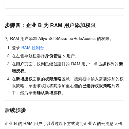
步骤四：企业
B
为
RAM
用户添加权限
为
RAM
用户添加
AliyunSTSAssumeRoleAccess
的权限。
登录
RAM
控制台
在左侧导航栏选择
身份管理
>
用户
。
在
用户
页面，找到已经创建好的
RAM
用户，单击
操作
列的
新
增授权
。
在
新增授权
面板的
权限策略
区域，搜索框中输入需要添加的权
限策略，单击该权限将其添加至右侧的
已选择权限策略
列表
中，然后单击
确认新增授权
。
后续步骤
企业
B
的
RAM
用户可以通过以下方式访问企业
A
的
云消息队列