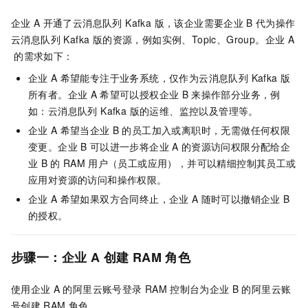
企业
A
开通了
云消息队列 Kafka 版
，该企业需要企业
B
代为操作
云消息队列 Kafka 版
的资源，例如实例、Topic、
Group
。企业
A
的需求如下：
企业
A
希望能专注于业务系统，仅作为
云消息队列 Kafka 版
所有者。企业
A
希望可以授权企业
B
来操作部分业务，例
如：
云消息队列 Kafka 版
的运维、监控以及管理等。
企业
A
希望当企业
B
的员工加入或离职时，无需做任何权限
变更。企业
B
可以进一步将企业
A
的资源访问权限分配给企
业
B
的
RAM
用户（员工或应用），并可以精细控制其员工或
应用对资源的访问和操作权限。
企业
A
希望如果双方合同终止，企业
A
随时可以撤销企业
B
的授权。
步骤一：企业
A
创建
RAM
角色
使用企业
A
的阿里云账号登录
RAM
控制台为企业
B
的阿里云账
号创建
RAM
角色。