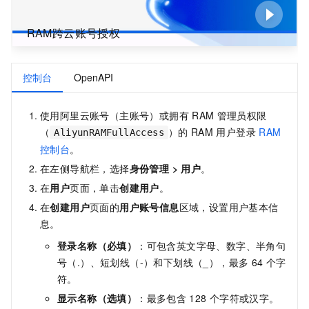
RAM跨云账号授权
控制台
OpenAPI
使用阿里云账号（主账号）或拥有
RAM
管理员权限
（
）的
RAM
用户登录
RAM
AliyunRAMFullAccess
控制台
。
在左侧导航栏，选择
身份管理
>
用户
。
在
用户
页面，单击
创建用户
。
在
创建用户
页面的
用户账号信息
区域，设置用户基本信
息。
登录名称
（必填）
：可包含英文字母、数字、半角句
号（.）、短划线（-）和下划线（_），最多
64
个字
符。
显示名称（选填）
：最多包含
128
个字符或汉字。