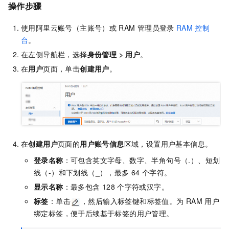
操作步骤
使用阿里云账号（主账号）或
RAM
管理员登录
RAM
控制
台
。
在左侧导航栏，选择
身份管理
>
用户
。
在
用户
页面，单击
创建用户
。
在
创建用户
页面的
用户账号信息
区域，设置用户基本信息。
登录名称
：可包含英文字母、数字、半角句号（.）、短划
线（-）和下划线（_），最多
64
个字符。
显示名称
：最多包含
128
个字符或汉字。
标签
：单击
，然后输入标签键和标签值。为
RAM
用户
绑定标签，便于后续基于标签的用户管理。