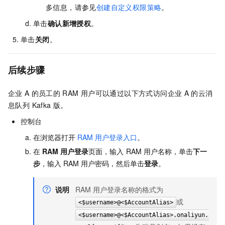
多信息，请参见
创建自定义权限策略
。
单击
确认新增授权
。
单击
关闭
。
后续步骤
企业
A
的员工的
RAM
用户可以通过以下方式访问企业
A
的
云消
息队列 Kafka 版
。
控制台
在浏览器打开
RAM
用户登录入口
。
在
RAM
用户登录
页面，输入
RAM
用户名称，单击
下一
步
，输入
RAM
用户密码，然后单击
登录
。
说明
RAM
用户登录名称的格式为
或
<$username>@<$AccountAlias>
<$username>@<$AccountAlias>.onaliyun.com