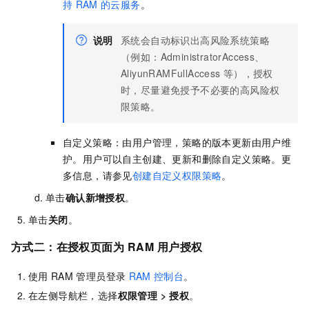
持
RAM
的云服务
。
说明
系统会自动标识出高风险系统策略
（例如：AdministratorAccess、
AliyunRAMFullAccess
等），授权
时，尽量避免授予不必要的高风险权
限策略。
自定义策略：由用户管理，策略的版本更新由用户维
护。用户可以自主创建、更新和删除自定义策略。更
多信息，请参见
创建自定义权限策略
。
单击
确认新增授权
。
单击
关闭
。
方式二：在授权页面为
RAM
用户授权
使用
RAM
管理员登录
RAM
控制台
。
在左侧导航栏，选择
权限管理
>
授权
。