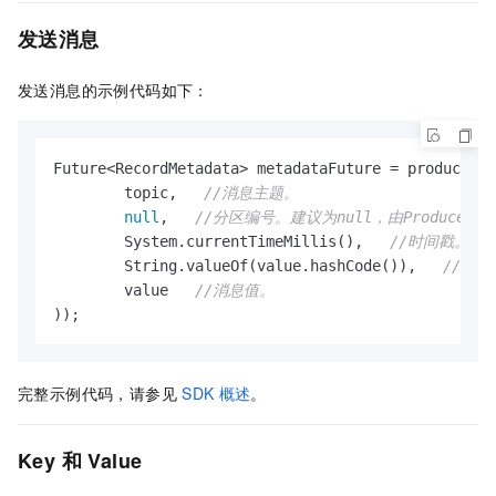
发送消息
发送消息的示例代码如下：
Future<RecordMetadata> metadataFuture = producer.s
        topic,   
//消息主题。
null
,   
//分区编号。建议为null，由Producer
        System.currentTimeMillis(),   
//时间戳。
        String.valueOf(value.hashCode()),   
//消息
        value   
//消息值。
));
完整示例代码，请参见
SDK
概述
。
Key
和
Value