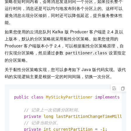
策略在短时间内看，会将消息发送到同一个分区，如果拉长整个
运行时间，消息还是可以均匀地发布到各个分区上的。这样可以
避免消息出现分区倾斜，同时还可以降低延迟，提升服务整体性
能。
如果您使用的
云消息队列 Kafka 版
Producer
客户端是
2.4
及以
上版本，默认的分区策略就采用黏性分区策略。如果您使用的
Producer
客户端版本小于
2.4，可以根据黏性分区策略原理，自
行实现分区策略，然后通过参数
设置指定
partitioner.class
的分区策略。
关于黏性分区策略实现，您可以参考如下
Java
版代码实现。该代
码的实现逻辑主要是根据一定的时间间隔，切换一次分区。
public
class
MyStickyPartitioner
implements
Par
// 记录上一次切换分区时间。
private
long
lastPartitionChangeTimeMillis
// 记录当前分区。
private
int
currentPartition
=
 -
1
;
