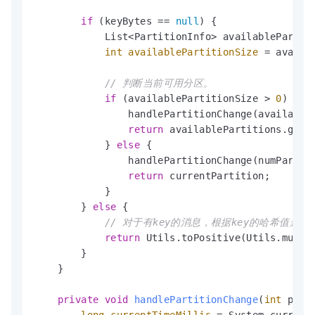
if
 (keyBytes == 
null
) {

            List<PartitionInfo> availablePartiti
int
availablePartitionSize
=
 availa
// 判断当前可用分区。
if
 (availablePartitionSize > 
0
) {

                handlePartitionChange(availableP
return
 availablePartitions.get(c
            } 
else
 {

                handlePartitionChange(numPartiti
return
 currentPartition;

            }

        } 
else
 {

// 对于有key的消息，根据key的哈希值选择
return
 Utils.toPositive(Utils.murmur
        }

    }

private
void
handlePartitionChange
(
int
 part