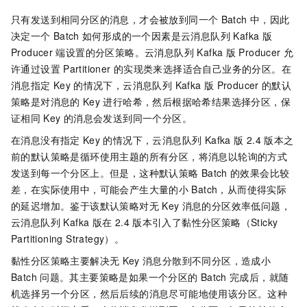
只有发送到相同分区的消息，才会被放到同一个
Batch
中，因此
决定一个
Batch
如何形成的一个因素是
云消息队列 Kafka 版
Producer
端设置的分区策略。
云消息队列 Kafka 版
Producer
允
许通过设置
Partitioner
的实现类来选择适合自己业务的分区。在
消息指定
Key
的情况下，
云消息队列 Kafka 版
Producer
的默认
策略是对消息的
Key
进行哈希，然后根据哈希结果选择分区，保
证相同
Key
的消息会发送到同一个分区。
在消息没有指定
Key
的情况下，
云消息队列 Kafka 版
2.4
版本之
前的默认策略是循环使用主题的所有分区，将消息以轮询的方式
发送到每一个分区上。但是，这种默认策略
Batch
的效果会比较
差，在实际使用中，可能会产生大量的小
Batch，从而使得实际
的延迟增加。鉴于该默认策略对无
Key
消息的分区效率低问题，
云消息队列 Kafka 版
在
2.4
版本引入了黏性分区策略（Sticky
Partitioning Strategy）。
黏性分区策略主要解决无
Key
消息分散到不同分区，造成小
Batch
问题。其主要策略是如果一个分区的
Batch
完成后，就随
机选择另一个分区，然后后续的消息尽可能地使用该分区。这种