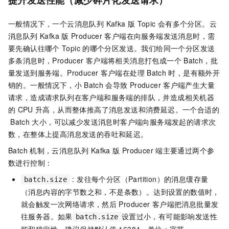
一般情况下，一个
云消息队列 Kafka 版
Topic
会有多个分区。
云
消息队列 Kafka 版
Producer
客户端在向服务端发送消息时，需
要先确认往哪个
Topic
的哪个分区发送。我们给同一个分区发送
多条消息时，Producer
客户端将相关消息打包成一个
Batch，批
量发送到服务端。Producer
客户端在处理
Batch
时，是有额外开
销的。一般情况下，小
Batch
会导致
Producer
客户端产生大量
请求，造成请求队列在客户端和服务端的排队，并造成相关机器
的
CPU
升高，从而整体推高了消息发送和消费延迟。一个合适的
Batch
大小，可以减少发送消息时客户端向服务端发起的请求次
数，在整体上提高消息发送的吞吐和延迟。
Batch
机制，
云消息队列 Kafka 版
Producer
端主要通过两个参
数进行控制：
: 发往每个分区（Partition）的消息缓存量
batch.size
（消息内容的字节数之和，不是条数）。达到设置的数值时，
就会触发一次网络请求，然后
Producer
客户端把消息批量发
往服务器。如果
设置过小，有可能影响发送性
batch.size
能和稳定性。建议保持默认值
16384。单位：字节。