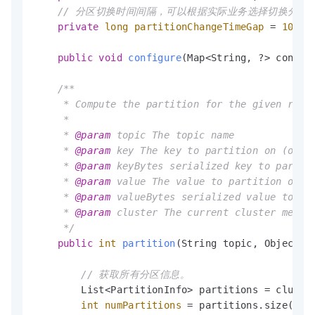
// 分区切换时间间隔，可以根据实际业务选择切换分区
private
long
partitionChangeTimeGap
=
100L
;

public
void
configure
(Map<String, ?> config
/**

     * Compute the partition for the given recor
     *

     * 
@param
 topic The topic name

     * 
@param
 key The key to partition on (or nu
     * 
@param
 keyBytes serialized key to partiti
     * 
@param
 value The value to partition on or
     * 
@param
 valueBytes serialized value to par
     * 
@param
 cluster The current cluster metada
     */
public
int
partition
(String topic, Object k
// 获取所有分区信息。
        List<PartitionInfo> partitions = cluster
int
numPartitions
=
 partitions.size();
