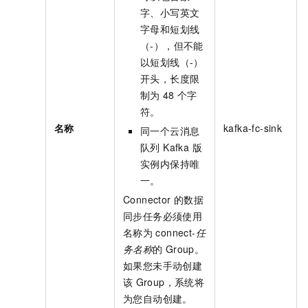
字、小写英文
字母和短划线
（-），但不能
以短划线（-）
开头，长度限
制为
48
个字
符。
名称
kafka-fc-sink
同一个
云消息
队列 Kafka 版
实例内保持唯
一。
Connector
的数据
同步任务必须使用
名称为
connect-
任
务名称
的
Group
。
如果您未手动创建
该
Group
，系统将
为您自动创建。