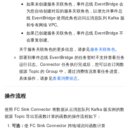
如果未创建服务关联角色，
事件总线
EventBridge
会
为您自动创建对应的服务关联角色，以便允许
事件总
线
EventBridge
使用此角色访问
云消息队列 Kafka 版
和专有网络
VPC。
如果已创建服务关联角色，
事件总线
EventBridge
不
会重复创建。
关于服务关联角色的更多信息，请参见
服务关联角色
。
部署到
事件总线
EventBridge
的任务暂时不支持查看任务
运行日志。Connector
任务执行完成后，您可以在订阅数
据源
Topic
的
Group
中，通过消费情况查看任务进度。
具体操作，请参见
查看消费状态
。
操作流程
使用
FC Sink Connector
将数据从
云消息队列 Kafka 版
实例的数
据源
Topic
导出至函数计算的函数的操作流程如下：
可选：
使
FC Sink Connector
跨地域访问函数计算