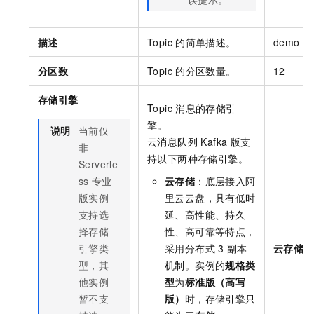
描述
Topic
的简单描述。
demo te
分区数
Topic
的分区数量。
12
存储引擎
Topic
消息的存储引
擎。
说明
当前仅
云消息队列 Kafka 版
支
非
持以下两种存储引擎。
Serverle
ss
专业
云存储
：底层接入阿
版实例
里云云盘，具有低时
支持选
延、高性能、持久
择存储
性、高可靠等特点，
引擎类
采用分布式
3
副本
云存储
型，其
机制。实例的
规格类
他实例
型
为
标准版（高写
暂不支
版）
时，存储引擎只