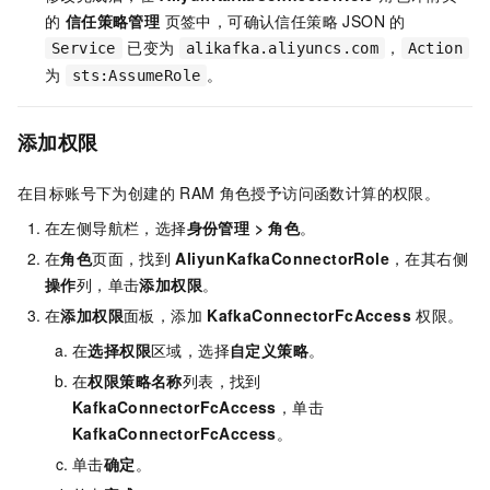
的
信任策略管理
页签中，可确认信任策略 JSON 的
已变为
，
Service
alikafka.aliyuncs.com
Action
为
。
sts:AssumeRole
添加权限
在目标账号下为创建的
RAM
角色授予访问函数计算的权限。
在左侧导航栏，选择
身份管理 > 角色
。
在
角色
页面，找到
AliyunKafkaConnectorRole
，在其右侧
操作
列，单击
添加权限
。
在
添加权限
面板，添加
KafkaConnectorFcAccess
权限。
在
选择权限
区域，选择
自定义策略
。
在
权限策略名称
列表，找到
KafkaConnectorFcAccess
，单击
KafkaConnectorFcAccess
。
单击
确定
。