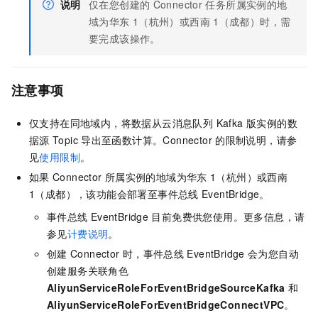
说明
仅在您创建的
Connector
任务所属实例的地
域为华东
1（杭州）或西南
1（成都）时，需
要完成该操作。
注意事项
仅支持在同地域内，将数据从
云消息队列 Kafka 版
实例的数
据源
Topic
导出至函数计算。Connector
的限制说明，请参
见
使用限制
。
如果
Connector
所属实例的地域为华东
1（杭州）或西南
1（成都），该功能会部署至
事件总线
EventBridge
。
事件总线
EventBridge
目前免费供您使用。更多信息，请
参见
计费说明
。
创建
Connector
时，
事件总线
EventBridge
会为您自动
创建服务关联角色
AliyunServiceRoleForEventBridgeSourceKafka
和
AliyunServiceRoleForEventBridgeConnectVPC
。