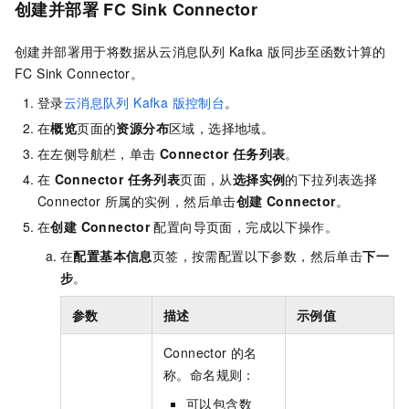
创建并部署
FC Sink Connector
创建并部署用于将数据从
云消息队列 Kafka 版
同步至函数计算的
FC Sink Connector。
登录
云消息队列 Kafka 版
控制台
。
在
概览
页面的
资源分布
区域，选择地域。
在左侧导航栏，单击
Connector 任务列表
。
在
Connector 任务列表
页面，从
选择实例
的下拉列表选择
Connector
所属的实例，然后单击
创建 Connector
。
在
创建 Connector
配置向导页面，完成以下操作。
在
配置基本信息
页签，按需配置以下参数，然后单击
下一
步
。
参数
描述
示例值
Connector
的名
称。命名规则：
可以包含数