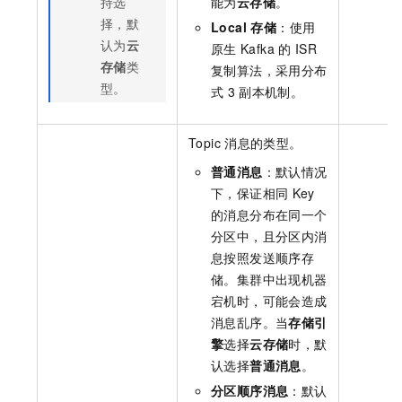
持选
能为
云存储
。
择，默
Local 存储
：使用
认为
云
原生
Kafka
的
ISR
存储
类
复制算法，采用分布
型。
式
3
副本机制。
Topic
消息的类型。
普通消息
：默认情况
下，保证相同
Key
的消息分布在同一个
分区中，且分区内消
息按照发送顺序存
储。集群中出现机器
宕机时，可能会造成
消息乱序。当
存储引
擎
选择
云存储
时，默
认选择
普通消息
。
分区顺序消息
：默认