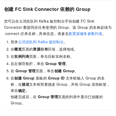
创建
FC Sink Connector
依赖的
Group
您可以在
云消息队列 Kafka 版
控制台手动创建
FC Sink
Connector
数据同步任务使用的
Group
。该
Group
的名称必须为
connect-
任务名称
，具体信息，请参见
配置源服务参数列表
。
登录
云消息队列 Kafka 版
控制台
。
在
概览
页面的
资源分布
区域，选择地域。
在
实例列表
页面，单击目标实例名称。
在左侧导航栏，单击
Group 管理
。
在
Group 管理
页面，单击
创建 Group
。
在
创建 Group
面板的
Group ID
文本框输入
Group
的名
称，在
描述
文本框简要描述
Group，并给
Group
添加标签，
单击
确定
。
创建完成后，在
Group 管理
页面的列表中显示已创建的
Group。