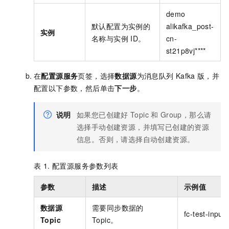
demo
默认配置为实例的
alikafka_post-
实例
名称与实例
ID。
cn-
st21p8vj****
在
配置源服务
页签，选择
数据源
为
消息队列
Kafka
版
，并
配置以下参数，然后单击
下一步
。
说明
如果您已创建好
Topic
和
Group
，那么请
选择手动创建资源，并填写已创建的资源
信息。否则，请选择自动创建资源。
表 1.
配置源服务参数列表
参数
描述
示例值
数据源
需要同步数据的
fc-test-input
Topic
Topic。