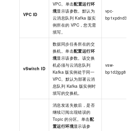
VPC。单击
配置运行环
境
显示该参数。默认为
vpc-
VPC ID
云消息队列 Kafka 版
实
bp1xpdnd3l**
例所在的
VPC，您无需
填写。
数据同步任务所在的交
换机。单击
配置运行环
境
显示该参数。该交换
机必须与
云消息队列
vsw-
vSwitch ID
Kafka 版
实例处于同一
bp1d2jgg81**
VPC。默认为部署
云消
息队列 Kafka 版
实例时
填写的交换机。
消息发送失败后，是否
继续订阅出现错误的
Topic
的分区。单击
配
置运行环境
显示该参