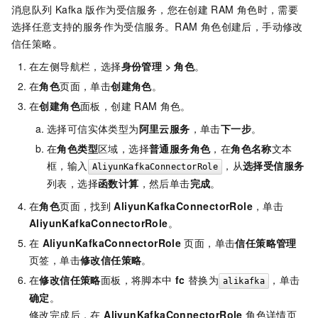
消息队列 Kafka 版
作为受信服务，您在创建
RAM
角色时，需要
选择任意支持的服务作为受信服务。RAM
角色创建后，手动修改
信任策略。
在左侧导航栏，选择
身份管理 > 角色
。
在
角色
页面，单击
创建角色
。
在
创建角色
面板，创建
RAM
角色。
选择可信实体类型为
阿里云服务
，单击
下一步
。
在
角色类型
区域，选择
普通服务角色
，在
角色名称
文本
框，输入
，从
选择受信服务
AliyunKafkaConnectorRole
列表，选择
函数计算
，然后单击
完成
。
在
角色
页面，找到
AliyunKafkaConnectorRole
，单击
AliyunKafkaConnectorRole
。
在
AliyunKafkaConnectorRole
页面，单击
信任策略管理
页签，单击
修改信任策略
。
在
修改信任策略
面板，将脚本中
fc
替换为
，单击
alikafka
确定
。
修改完成后，在
AliyunKafkaConnectorRole
角色详情页