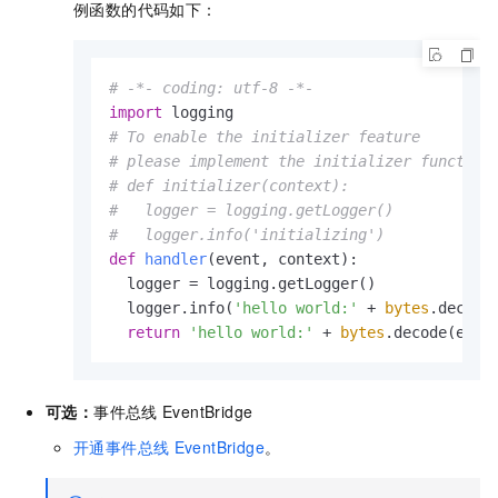
例函数的代码如下：
# -*- coding: utf-8 -*-
import
# To enable the initializer feature
# please implement the initializer function
# def initializer(context):
#   logger = logging.getLogger()
#   logger.info('initializing')
def
handler
(
event, context
):

  logger = logging.getLogger()

  logger.info(
'hello world:'
 + 
bytes
.decode(
return
'hello world:'
 + 
bytes
.decode(even
可选：
事件总线
EventBridge
开通事件总线
EventBridge
。