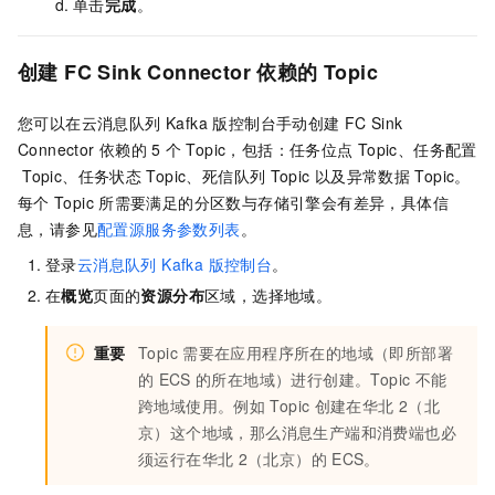
单击
完成
。
创建
FC Sink Connector
依赖的
Topic
您可以在
云消息队列 Kafka 版
控制台手动创建
FC Sink
Connector
依赖的
5
个
Topic，包括：任务位点
Topic、任务配置
Topic、任务状态
Topic、死信队列
Topic
以及异常数据
Topic。
每个
Topic
所需要满足的分区数与存储引擎会有差异，具体信
息，请参见
配置源服务参数列表
。
登录
云消息队列 Kafka 版
控制台
。
在
概览
页面的
资源分布
区域，选择地域。
重要
Topic
需要在应用程序所在的地域（即所部署
的
ECS
的所在地域）进行创建。Topic
不能
跨地域使用。例如
Topic
创建在华北
2（北
京）这个地域，那么消息生产端和消费端也必
须运行在华北
2（北京）的
ECS。