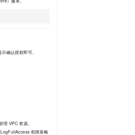
store）服务。
文戏情感细腻自然，动作戏激烈拳拳到肉，实现更强表演能力
支持中英文自由切换，具备更强的噪声鲁棒性
云聚AI 严选权益
SSL 证书
，一键激活高效办公新体验
精选AI产品，从模型到应用全链提效
堡垒机
AI 用量加速计划
应用
防火墙
、识别商机，让客服更高效、服务更出色。
新老同享，达量后返
千问办公
主机安全
NEW
的智能体编程平台
一站式AI生产力平台
提示确认授权即可。
AI 应用及服务市场
伶鹊
企业级人与Agent协作平台，接入和调度多个数字员工
智能客服平台，对话机器人、对话分析、智能外呼
AI 应用
大模型服务平台百炼 - 全妙
大模型
应用创作平台
多模态内容创作工具，已接入 DeepSeek
自然语言处理
数据标注
机器学习
息提取
与 AI 智能体进行实时音视频通话
管理
VPC
资源。
从文本、图片、视频中提取结构化的属性信息
构建支持视频理解的 AI 音视频实时通话应用
nLogFullAccess
权限策略