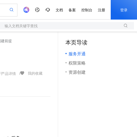
文档
备案
控制台
注册
登录
输入文档关键字查找
验
作计划
器
AI 活动
专业服务
服务伙伴合作计划
开发者社区
加入我们
服务平台百炼
阿里云 OPC 创新助力计划
创建前提
本页导读
（1）
一站式生成采购清单，支持单品或批量购买
S
io：打造专属 AI 语音助手
S产品伙伴计划（繁花）
峰会
造的大模型服务与应用开发平台
轻量应用服务器
一句话生成原生可编辑精美 PPT 文稿
AI 生产力先锋
Al MaaS 服务伙伴赋能合作
域名
博文
Careers
至高可申请百万元
服务开通
性可伸缩的云计算服务
开启高性价比 AI 编程新体验
Qwen-Audio-3.0-Realtime 端到端实时语音角色扮演
输入一句话想法, 轻松生成专业的 PPT
先锋实践拓展 AI 生产力的边界
快速构建应用程序和网站，即刻迈出上云第一步
Token 补贴，五大权
计划
海大会
伙伴信用分合作计划
商标
问答
社会招聘
权限策略
益加速 OPC 成功
S
eek-V4-Pro
数字证书管理服务（原SSL证书）
一键部署幻兽帕鲁游戏服务器
飞天发布时刻
HOT
划
备案
电子书
校园招聘
资源创建
pSeek-V4-Pro
视频创作，一键激活电商全链路生产力
全托管，含MySQL、PostgreSQL、SQL Server、MariaDB多引擎
实现全站HTTPS，呈现可信的WEB访问
一键购买专属联机服务器，轻松开启游戏
所见，即是所愿
我的收藏
产品详情
更多支持
划
公司注册
镜像站
视频生成
语音识别与合成
专属 QwenPaw
短信服务
漫剧工坊：一站式动画创作平台
AI 实训营
HOT
合作伙伴培训与认证
划
上云迁移
的智能体编程平台
站生成，高效打造优质广告素材
从聊天伙伴进化为能主动干活的本地数字员工
快速生产连贯的高质量长漫剧
从基础到进阶，Agent 创客手把手教你
国内短信简单易用，安全可靠，秒级触达，全球覆盖200+国家和地区。
e-1.1-T2V
Qwen3-TTS-Flash
lScope
我要反馈
查询合作伙伴
畅细腻的高质量视频
离线语音合成大模型，多语言方言自适应，低延迟高稳定
n Alibaba Cloud ISV 合作
代维服务
olarDB
建企业门户网站
大数据开发治理平台 DataWorks
10 分钟搭建微信、支付宝小程序
创新加速
ope
登录合作伙伴管理后台
我要建议
站，无忧落地极速上线
以可视化方式快速构建移动和 PC 门户网站
100%兼容MySQL、PostgreSQL，兼容Oracle，支持集中和分布式
高效部署网站，快速应用到小程序
Data Agent 驱动的一站式 Data+AI 开发治理平台
e-1.1-I2V
Cosyvoice-V3-Flash
安全
畅自然，细节丰富
高表现力语音合成大模型，语音克隆听感自然
我要投诉
上云场景组合购
伴
边界网络安全防护产品
漫剧创作，剧本、分镜、视频高效生成
覆盖90%+业务场景，专享组合折扣价
2V
VPN
Fun-ASR