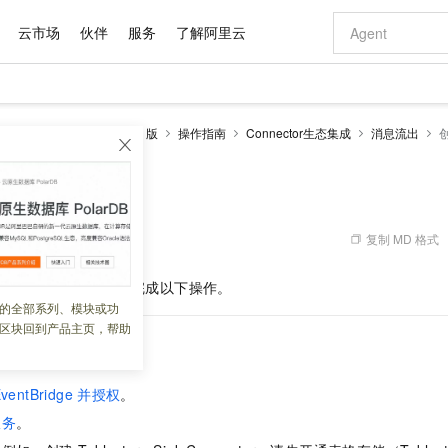
云市场
伙伴
服务
了解阿里云
AI 特惠
数据与 API
成为产品伙伴
企业增值服务
最佳实践
价格计算器
AI 场景体
基础软件
产品伙伴合
阿里云认证
市场活动
配置报价
大模型
ka 版
云消息队列 Kafka 版
操作指南
Connector生态集成
消息流出
自助选配和估算价格
新方式
域名与网站
睿译宝，AI翻译排版一步到位
智启 AI 普惠权益
产品生态集成认证中心
企业支持计划
云上春晚
千问官方 MaaS 平台，为开发者和 Agent 而生，新用户赠送 1 亿 + tokens 额度
云服务器 EC
Qwen Aud
AI Coding
阿里云Maa
2026 阿里云
为企业打
数据集
Windows
大模型认证
模型
NEW
NEW
交付可用成果
值低价云产品抢先购
提供智能易用的域名与建站服务
上传文档即自动完成翻译和格式还原
至高享 1亿+免费 tokens，加速 Al 应用落地
安全可靠、弹
智能编程，一键
产品生态伙伴
专家技术服务
云上奥运之旅
弹性计算合作
阿里云中企出
手机三要素
宝塔 Linux
全部认证
价格优势
有专属领域专家
对象存储 OSS
GLM-5.2：长任务时代开源旗舰模型
阿里云 OPC 创新助力计划
云数据库 RD
即刻拥有 DeepS
AI 电商营销
产品生态伙伴工作台
企业增值服务台
云栖战略参考
云存储合作计
云栖大会
身份实名认证
CentOS
训练营
推动算力普惠，释放技术红利
的大模型服务
最高返9万
多领域专家智能体,一键组建 AI 虚拟交付团队
至高百万元 Token 补贴，加速一人公司成长
稳定、安全、高性价比、高性能的云存储服务
真正可用的 1M 上下文,一次完成代码全链路开发
轻松解锁专属 Dee
从图文生成到
复制 MD 格式
 02:59:52
云上的中国
数据库合作计
活动全景
短信
Docker
图片和
站式影视创作平台
人工智能平台 PAI
Hermes Agent，打造自进化智能体
Token Plan 模型订阅计划
Qoder
5 分钟轻松部署
AI 广告创作
企业成长
大模型
NEW
信息公告
ctor
前，请确保您已完成以下操作。
看见新力量
云网络合作计
OCR 文字识别
JAVA
级电脑
证享300元代金券
可视化编排打通从文字构思到成片全链路闭环
一站式AI开发、训练和推理服务
自主进化，持久记忆，越用越聪明
Qwen3.8-Max 首发尝鲜，限时加量 10 倍，夜间低至2折
面向真实软件
图文、视频一
的全部系列、模块或功
Kimi-K3
HappyHors
NEW
魔搭 Mode
loud
服务实践
官网公告
区块回到产品主页，帮助
Kimi 最新旗舰模型，长程编程与推理利器
让文字生成流
金融模力时刻
Salesforce O
版
发票查验
全能环境
Qoder CN
Claude Code + GStack 打造工程团队
千问办公，限时限量积分加倍
云原生数据库 P
低代码高效构
AI 建站
NEW
作计划
计划
创新中心
魔搭 ModelSc
健康状态
让AI从“聊天伙伴”进化为能干活的“数字员工”
覆盖公网/内网、递归/权威、移动APP等全场景解析服务
安装技能 GStack，拥有专属 AI 工程团队
你的AI工作搭子，覆盖日常办公高频场景
基于千问大模型等，支持代码智能生成、研发智能问答
0 代码专业建
客户案例
天气预报查询
操作系统
Deepseek-v4-pro
HappyHors
态合作计划
ventBridge
并授权
。
态智能体模型
旗舰 MoE 大模型，百万上下文与顶尖推理能力
图生视频，流
Compute
同享
容器服务 Kubernetes 版 ACK
万小智 AI 建站低至 15元/月
云防火墙
AI 短剧/漫剧
快递物流查询
WordPress
成为服务伙
高校合作
服务
。
式云数据仓库
点，立即开启云上创新
提供一站式管理容器应用的 K8s 服务
送.CN域名，送备案服务码
云原生的云上
AI助力短剧
GLM-5.2
Wan2.7-T
Ubuntu