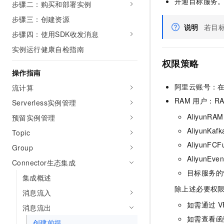
开通目标服务
步骤二：购买和部署实例
AI 产品 免费试用
网络
安全
云开发大赛
Tableau 订阅
步骤三：创建资源
1亿+ 大模型 tokens 和 
说明
若目
可观测
入门学习赛
中间件
AI空中课堂在线直播课
步骤四：使用SDK收发消息
140+云产品 免费试用
大模型服务
实例运行健康自检指南
上云与迁云
产品新客免费试用，最长1
数据库
生态解决方案
权限策略
千问AI平台-Token Plan
企业出海
大模型ACA认证体验
操作指南
大数据计算
助力企业全员 AI 认知与能
行业生态解决方案
阿里云账号：
流计算
政企业务
媒体服务
千问AI平台-模型体验
RAM
用户：R
开发者生态解决方案
Serverless实例管理
在线体验全尺寸、多种模态
企业服务与云通信
AliyunR
预留实例管理
AI 开发和 AI 应用解决
Happy 系列大模型
AliyunKaf
Topic
域名与网站
AliyunFC
Group
终端用户计算
AliyunEve
Connector生态集成
目标服务的
Serverless
大模型解决方案
集成概述
除上述必要权
消息流入
开发工具
快速部署 Dify，高效搭建 
如需通过
V
消息流出
迁移与运维管理
如需查看
函
创建前提