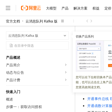
大模型
产品
解决方案
权益
定价
官方文档
云消息队列 Kafka 版
大模型
产品
解决方案
权益
定价
云市场
伙伴
服务
了解阿里云
精选产品
精选解决方案
普惠上云
产品定价
精选商城
成为销售伙伴
售前咨询
为什么选择阿里云
千问AI平台
云消息队列 Kaf
首页
云消息队列 Kafka 版
了解云产品的定价详情
切换产品系列
大模型服务平台百炼
千问办公，解锁你的工作
普惠上云 官方力荐
分销伙伴
在线服务
网站建设
什么是云计算
大
大模型服务与应用平台
企业级Agent产品，直接
云服务器38元/年起，超
创建前提
咨询伙伴
多端小程序
技术领先
云上成本管理
售后服务
千问大模型
Agency Agents：拥
官方推荐返现计划
大模型
大模型
精选产品
精选解决方案
Salesforce 国际版订阅
稳定可靠
产品概述
管理和优化成本
多元化、高性能、安全可靠
推荐新用户得奖励，单订单
更新时间：
2024-03-06
销售伙伴合作计划
自助服务
产品简介
友盟天域
安全合规
人工智能与机器学习
AI
文本生成
无影云电脑
HappyHorse 打造一
云工开物
在创建
Sink Conne
无影生态合作计划
在线服务
动态与公告
观测云
分析师报告
随时随地安全接入的云上超
高校专属算力普惠，学生认
计算
互联网应用开发
您可以在下拉框切换本产品
Qwen3.8-Max
HOT
产品计费
Salesforce On Alibaba C
工单服务
能，也可以点击左上角产品
智能体时代全能旗舰模型
Tuya 物联网平台阿里云
研究报告与白皮书
云解析DNS
快速拥有专属 OpenClaw
Consulting Partner 合
服务开通
大数据
容器
您更高效阅读文档。
免费试用
短信专区
快速入门
蓝凌 OA
Qwen3.7-Plus
AI 大模型销售与服务生
现代化应用
存储
天池大赛
开通事件总线
E
能看、能想、能动手的多模
概述
云原生大数据计算服务 Max
解决方案免费试用 新老
电子合同
开通函数计算
面向分析的企业级SaaS模
最高领取价值200元试用
步骤一：获取访问授权
安全
网络与CDN
AI 算法大赛
Qwen3-VL-Plus
畅捷通