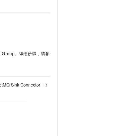
t.diy 一步搞定创意建站
构建大模型应用的安全防护体系
通过自然语言交互简化开发流程,全栈开发支持
通过阿里云安全产品对 AI 应用进行安全防护
建
Group。详细步骤，请参
MQ Sink Connector