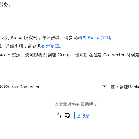
一个 AI 助手
即刻拥有 DeepSeek-R1 满血版
超强辅助，Bol
服务。
在企业官网、通讯软件中为客户提供 AI 客服
多种方案随心选，轻松解锁专属 DeepSeek
列 Kafka 版
实例，详细步骤，请参见
购买
Kafka
实例
。
源。详细步骤，请参见
创建资源
。
roup
资源。您可以提前创建
Group，也可以在创建
Connector
时创
 Source Connector
下一篇：
创建Rocket
该文章对您有帮助吗？
反馈