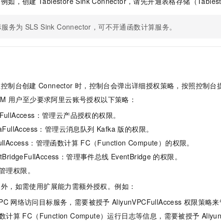
。例如，创建
Tablestore Sink Connector，请先开通表格存储（Table
服务生态伙伴
视觉 Coding、空间感知、多模态思考等全面升级
1M上下文，专为长程任务能力而生
云工开物
企业应用
Night Plan 支持 Qwen 3.8-Max
AI 办公
NEW
Red Hat
30+ 款产品免费体验
夜间 5 折，Qwen/Meoo/TokenPlan 客户专享
AI智能应用
科研合作
标服务为
SLS Sink Connector，可不开通函数计算服务。
ERP
堂（旗舰版）
SUSE
智能客服
AI 应用构建
大模型原生
CRM
2个月
自动承接线索
建站小程序
Qoder
大模型服务平台百炼-应用模版
OA 办公系统
HOT
NEW
面向真实软件
个人版上线、团队版降价；千问3.8-Max首发发尝鲜
丰富多元化的应用模版和解决方案
力提升
财税管理
模板建站
在控制台创建
Connector
时，控制台会弹出详细授权策略，按照控制台
万有无界
大模型服务平台百炼-智能体
AM
用户至少要求阿里云账号授权以下策略：
400电话
定制建站
的模型效果
灵活可视化地构建企业级 Agent
AMFullAccess：管理云产品授权的权限。
方案
广告营销
模板小程序
秒悟
人工智能平台 PAI
kaFullAccess：管理
云消息队列 Kafka 版
的权限。
定制小程序
云端极速 AI 
新一代 AI 视频生成模型，深度适配广告营销等场景
AI Native 的算法工程平台，一站式完成建模、训练、推理服务部署
FullAccess：管理
函数计算
FC（Function Compute）
的权限。
APP 开发
ntBridgeFullAccess：管理
事件总线
EventBridge
的权限。
管理权限。
建站系统
限外，如需使用扩展能力需额外授权。例如：
AI 应用
10分钟微调：让0.6B模型媲美235B模型
多模态数据信
PC
网络访问目标服务，需要被授予
AliyunVPCFullAccess
权限策略来
依托云原生高可用架构,实现Dify私有化部署
用1%尺寸在特定领域达到大模型90%以上效果
数计算
FC（Function Compute）
运行日志等信息，需要被授予
Aliyu