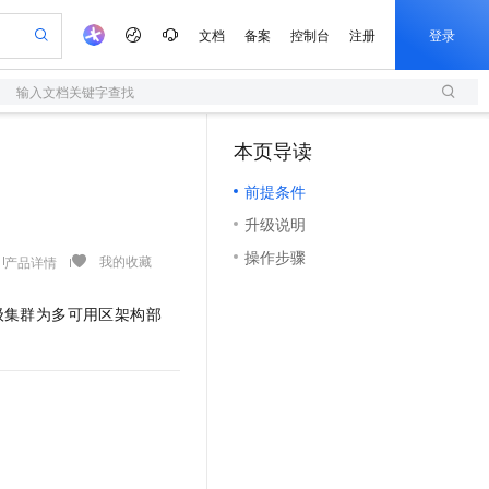
文档
备案
控制台
注册
登录
输入文档关键字查找
验
作计划
器
AI 活动
专业服务
服务伙伴合作计划
开发者社区
加入我们
服务平台百炼
阿里云 OPC 创新助力计划
本页导读
（1）
一站式生成采购清单，支持单品或批量购买
S
io：打造专属 AI 语音助手
S产品伙伴计划（繁花）
峰会
造的大模型服务与应用开发平台
轻量应用服务器
一句话生成原生可编辑精美 PPT 文稿
AI 生产力先锋
Al MaaS 服务伙伴赋能合作
域名
博文
Careers
至高可申请百万元
前提条件
性可伸缩的云计算服务
开启高性价比 AI 编程新体验
Qwen-Audio-3.0-Realtime 端到端实时语音角色扮演
输入一句话想法, 轻松生成专业的 PPT
先锋实践拓展 AI 生产力的边界
快速构建应用程序和网站，即刻迈出上云第一步
Token 补贴，五大权
计划
海大会
伙伴信用分合作计划
商标
问答
社会招聘
升级说明
益加速 OPC 成功
S
eek-V4-Pro
数字证书管理服务（原SSL证书）
一键部署幻兽帕鲁游戏服务器
飞天发布时刻
HOT
划
备案
电子书
校园招聘
操作步骤
pSeek-V4-Pro
视频创作，一键激活电商全链路生产力
全托管，含MySQL、PostgreSQL、SQL Server、MariaDB多引擎
实现全站HTTPS，呈现可信的WEB访问
一键购买专属联机服务器，轻松开启游戏
所见，即是所愿
我的收藏
产品详情
更多支持
划
公司注册
镜像站
视频生成
语音识别与合成
专属 QwenPaw
短信服务
漫剧工坊：一站式动画创作平台
AI 实训营
HOT
级集群为多可用区架构部
合作伙伴培训与认证
划
上云迁移
的智能体编程平台
站生成，高效打造优质广告素材
从聊天伙伴进化为能主动干活的本地数字员工
快速生产连贯的高质量长漫剧
从基础到进阶，Agent 创客手把手教你
国内短信简单易用，安全可靠，秒级触达，全球覆盖200+国家和地区。
e-1.1-T2V
Qwen3-TTS-Flash
lScope
我要反馈
查询合作伙伴
畅细腻的高质量视频
离线语音合成大模型，多语言方言自适应，低延迟高稳定
n Alibaba Cloud ISV 合作
代维服务
olarDB
建企业门户网站
大数据开发治理平台 DataWorks
10 分钟搭建微信、支付宝小程序
创新加速
ope
登录合作伙伴管理后台
我要建议
站，无忧落地极速上线
以可视化方式快速构建移动和 PC 门户网站
100%兼容MySQL、PostgreSQL，兼容Oracle，支持集中和分布式
高效部署网站，快速应用到小程序
Data Agent 驱动的一站式 Data+AI 开发治理平台
e-1.1-I2V
Cosyvoice-V3-Flash
安全
畅自然，细节丰富
高表现力语音合成大模型，语音克隆听感自然
我要投诉
上云场景组合购
伴
边界网络安全防护产品
漫剧创作，剧本、分镜、视频高效生成
覆盖90%+业务场景，专享组合折扣价
2V
VPN
Fun-ASR