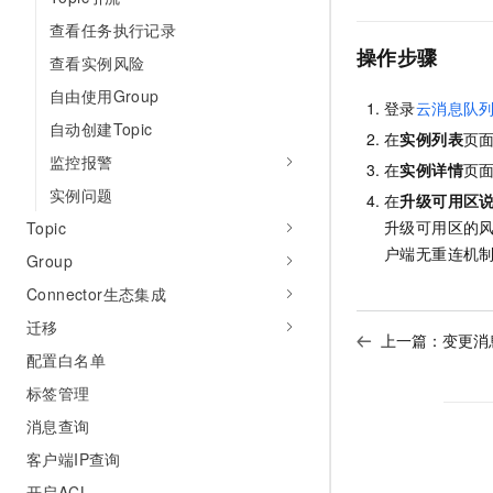
10 分钟在聊天系统中增加
专有云
查看任务执行记录
操作步骤
查看实例风险
自由使用Group
登录
云消息队列 
自动创建Topic
在
实例列表
页
监控报警
在
实例详情
页
实例问题
在
升级可用区
升级可用区的
Topic
户端无重连机
Group
Connector生态集成
迁移
上一篇：
变更消
配置白名单
标签管理
消息查询
客户端IP查询
开启ACL