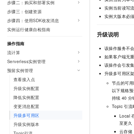
步骤二：购买和部署实例
AI 产品 免费试用
网络
安全
云开发大赛
实例当前读写
Tableau 订阅
步骤三：创建资源
1亿+ 大模型 tokens 和 
实例大版本必
可观测
入门学习赛
中间件
AI空中课堂在线直播课
步骤四：使用SDK收发消息
140+云产品 免费试用
大模型服务
实例运行健康自检指南
上云与迁云
产品新客免费试用，最长1
数据库
升级说明
生态解决方案
千问AI平台-Token Plan
企业出海
大模型ACA认证体验
操作指南
大数据计算
该操作服务不
助力企业全员 AI 认知与能
行业生态解决方案
流计算
政企业务
媒体服务
如果客户端无
千问AI平台-模型体验
开发者生态解决方案
Serverless实例管理
在线体验全尺寸、多种模态
该操作会引发
企业服务与云通信
预留实例管理
AI 开发和 AI 应用解决
升级多可用区
Happy 系列大模型
查看接入点
域名与网站
节点的可用
升级实例配置
以下规格预
终端用户计算
降低实例配置
持续
40
分
Serverless
大模型解决方案
变更消息配置
Topic
引流
升级多可用区
开发工具
Local
快速部署 Dify，高效搭建 
至更久
升级实例版本
迁移与运维管理
云存储
Topic引流