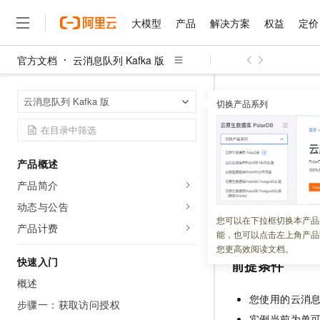
大模型
产品
解决方案
权益
定价
官方文档
云消息队列 Kafka 版
大模型
产品
解决方案
权益
定价
云市场
伙伴
服务
了解阿里云
精选产品
精选解决方案
普惠上云
产品定价
精选商城
成为销售伙伴
售前咨询
为什么选择阿里云
千问AI平台
云消息队列 Kaf
首页
云消息队列 Kafka 版
了解云产品的定价详情
切换产品系列
大模型服务平台百炼
千问办公，解锁你的工作
普惠上云 官方力荐
分销伙伴
在线服务
网站建设
什么是云计算
大
大模型服务与应用平台
企业级Agent产品，直接
云服务器38元/年起，超
升级多可
咨询伙伴
多端小程序
技术领先
云上成本管理
售后服务
千问大模型
Agency Agents：拥
官方推荐返现计划
大模型
大模型
精选产品
精选解决方案
Salesforce 国际版订阅
稳定可靠
产品概述
管理和优化成本
多元化、高性能、安全可靠
推荐新用户得奖励，单订单
更新时间：
2026-07-24
销售伙伴合作计划
自助服务
产品简介
友盟天域
安全合规
人工智能与机器学习
AI
文本生成
无影云电脑
HappyHorse 打造一
云工开物
当您使用的是专业
无影生态合作计划
在线服务
动态与公告
观测云
分析师报告
随时随地安全接入的云上超
高校专属算力普惠，学生认
计算
互联网应用开发
您可以在下拉框切换本产品
Qwen3.8-Max
署，从而增强集群
HOT
产品计费
Salesforce On Alibaba C
工单服务
能，也可以点击左上角产品
智能体时代全能旗舰模型
Tuya 物联网平台阿里云
研究报告与白皮书
云解析DNS
快速拥有专属 OpenClaw
Consulting Partner 合
大数据
容器
您更高效阅读文档。
免费试用
短信专区
快速入门
前提条件
蓝凌 OA
Qwen3.7-Plus
AI 大模型销售与服务生
现代化应用
存储
天池大赛
能看、能想、能动手的多模
概述
云原生大数据计算服务 Max
解决方案免费试用 新老
电子合同
您使用的
云消息队
面向分析的企业级SaaS模
最高领取价值200元试用
步骤一：获取访问授权
安全
网络与CDN
AI 算法大赛
Qwen3-VL-Plus
畅捷通
实例当前为单