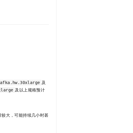
文戏情感细腻自然，动作戏激烈拳拳到肉，实现更强表演能力
支持中英文自由切换，具备更强的噪声鲁棒性
云聚AI 严选权益
SSL 证书
，一键激活高效办公新体验
精选AI产品，从模型到应用全链提效
堡垒机
AI 用量加速计划
应用
防火墙
、识别商机，让客服更高效、服务更出色。
新老同享，达量后返
千问办公
主机安全
NEW
的智能体编程平台
一站式AI生产力平台
AI 应用及服务市场
伶鹊
企业级人与Agent协作平台，接入和调度多个数字员工
智能客服平台，对话机器人、对话分析、智能外呼
AI 应用
大模型服务平台百炼 - 全妙
大模型
应用创作平台
多模态内容创作工具，已接入 DeepSeek
及
kafka.hw.30xlarge
自然语言处理
及以上规格预计
xlarge
数据标注
机器学习
量较大，可能持续几小时甚
息提取
与 AI 智能体进行实时音视频通话
从文本、图片、视频中提取结构化的属性信息
构建支持视频理解的 AI 音视频实时通话应用