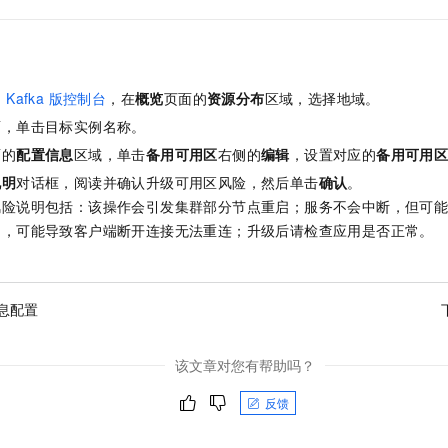
一个 AI 助手
即刻拥有 DeepSeek-R1 满血版
超强辅助，Bol
在企业官网、通讯软件中为客户提供 AI 客服
多种方案随心选，轻松解锁专属 DeepSeek
Kafka 版
控制台
，在
概览
页面的
资源分布
区域，选择地域。
面，单击目标实例名称。
面的
配置信息
区域，单击
备用可用区
右侧的
编辑
，设置对应的
备用可用
说明
对话框，阅读并确认升级可用区风险，然后单击
确认
。
风险说明包括：该操作会引发集群部分节点重启；服务不会中断，但可
制，可能导致客户端断开连接无法重连；升级后请检查应用是否正常。
息配置
该文章对您有帮助吗？
反馈