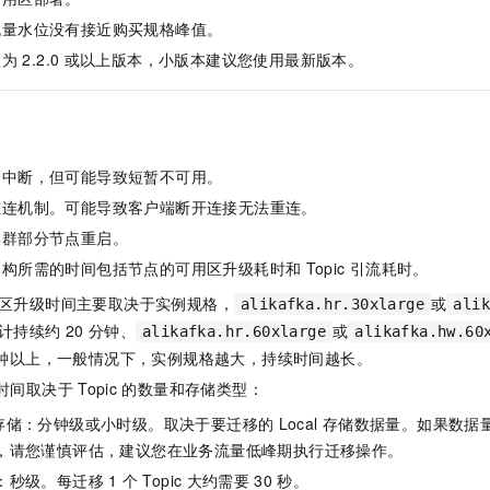
服务生态伙伴
视觉 Coding、空间感知、多模态思考等全面升级
1M上下文，专为长程任务能力而生
云工开物
企业应用
Night Plan 支持 Qwen 3.8-Max
AI 办公
NEW
流量水位没有接近购买规格峰值。
Red Hat
30+ 款产品免费体验
夜间 5 折，Qwen/Meoo/TokenPlan 客户专享
AI智能应用
科研合作
须为
2.2.0
或以上版本，小版本建议您使用最新版本。
ERP
堂（旗舰版）
SUSE
智能客服
AI 应用构建
大模型原生
CRM
2个月
自动承接线索
建站小程序
Qoder
大模型服务平台百炼-应用模版
OA 办公系统
HOT
NEW
面向真实软件
个人版上线、团队版降价；千问3.8-Max首发发尝鲜
丰富多元化的应用模版和解决方案
会中断，但可能导致短暂不可用。
力提升
财税管理
模板建站
重连机制。可能导致客户端断开连接无法重连。
万有无界
大模型服务平台百炼-智能体
400电话
定制建站
的模型效果
灵活可视化地构建企业级 Agent
集群部分节点重启。
方案
广告营销
模板小程序
架构所需的时间包括节点的可用区升级耗时和
Topic
引流耗时。
秒悟
人工智能平台 PAI
定制小程序
云端极速 AI 
新一代 AI 视频生成模型，深度适配广告营销等场景
AI Native 的算法工程平台，一站式完成建模、训练、推理服务部署
区升级时间主要取决于实例规格，
或
alikafka.hr.30xlarge
ali
计持续约
20
分钟、
或
alikafka.hr.60xlarge
alikafka.hw.60
APP 开发
钟以上，一般情况下，实例规格越大，持续时间越长。
建站系统
时间取决于
Topic
的数量和存储类型：
存储：分钟级或小时级。取决于要迁移的
Local
存储数据量。如果数据
AI 应用
10分钟微调：让0.6B模型媲美235B模型
多模态数据信
，请您谨慎评估，建议您在业务流量低峰期执行迁移操作。
依托云原生高可用架构,实现Dify私有化部署
用1%尺寸在特定领域达到大模型90%以上效果
：秒级。每迁移
1
个
Topic
大约需要
30
秒。