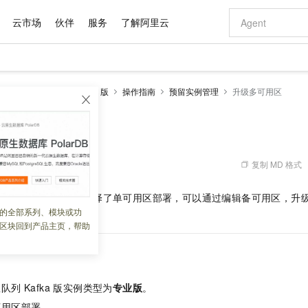
云市场
伙伴
服务
了解阿里云
AI 特惠
数据与 API
成为产品伙伴
企业增值服务
最佳实践
价格计算器
AI 场景体
基础软件
产品伙伴合
阿里云认证
市场活动
配置报价
大模型
ka 版
云消息队列 Kafka 版
操作指南
预留实例管理
升级多可用区
自助选配和估算价格
新方式
域名与网站
睿译宝，AI翻译排版一步到位
智启 AI 普惠权益
产品生态集成认证中心
企业支持计划
云上春晚
千问官方 MaaS 平台，为开发者和 Agent 而生，新用户赠送 1 亿 + tokens 额度
云服务器 EC
Qwen Aud
AI Coding
阿里云Maa
2026 阿里云
为企业打
数据集
Windows
大模型认证
模型
NEW
NEW
交付可用成果
值低价云产品抢先购
提供智能易用的域名与建站服务
上传文档即自动完成翻译和格式还原
至高享 1亿+免费 tokens，加速 Al 应用落地
安全可靠、弹
智能编程，一键
用区
产品生态伙伴
专家技术服务
云上奥运之旅
弹性计算合作
阿里云中企出
手机三要素
宝塔 Linux
全部认证
价格优势
有专属领域专家
对象存储 OSS
GLM-5.2：长任务时代开源旗舰模型
阿里云 OPC 创新助力计划
云数据库 RD
即刻拥有 DeepS
AI 电商营销
产品生态伙伴工作台
企业增值服务台
云栖战略参考
云存储合作计
云栖大会
身份实名认证
CentOS
训练营
推动算力普惠，释放技术红利
的大模型服务
最高返9万
多领域专家智能体,一键组建 AI 虚拟交付团队
至高百万元 Token 补贴，加速一人公司成长
稳定、安全、高性价比、高性能的云存储服务
真正可用的 1M 上下文,一次完成代码全链路开发
轻松解锁专属 Dee
从图文生成到
复制 MD 格式
 07:52:17
云上的中国
数据库合作计
活动全景
短信
Docker
图片和
站式影视创作平台
人工智能平台 PAI
Hermes Agent，打造自进化智能体
Token Plan 模型订阅计划
Qoder
5 分钟轻松部署
AI 广告创作
企业成长
大模型
NEW
信息公告
版实例，且部署时仅选择了单可用区部署，可以通过编辑备可用区，升
看见新力量
云网络合作计
OCR 文字识别
JAVA
级电脑
证享300元代金券
可视化编排打通从文字构思到成片全链路闭环
一站式AI开发、训练和推理服务
自主进化，持久记忆，越用越聪明
Qwen3.8-Max 首发尝鲜，限时加量 10 倍，夜间低至2折
面向真实软件
图文、视频一
的全部系列、模块或功
Kimi-K3
HappyHors
的容灾能力。
NEW
魔搭 Mode
loud
服务实践
官网公告
区块回到产品主页，帮助
Kimi 最新旗舰模型，长程编程与推理利器
让文字生成流
金融模力时刻
Salesforce O
版
发票查验
全能环境
Qoder CN
Claude Code + GStack 打造工程团队
千问办公，限时限量积分加倍
云原生数据库 P
低代码高效构
AI 建站
NEW
作计划
计划
创新中心
魔搭 ModelSc
健康状态
让AI从“聊天伙伴”进化为能干活的“数字员工”
覆盖公网/内网、递归/权威、移动APP等全场景解析服务
安装技能 GStack，拥有专属 AI 工程团队
你的AI工作搭子，覆盖日常办公高频场景
基于千问大模型等，支持代码智能生成、研发智能问答
0 代码专业建
客户案例
天气预报查询
操作系统
Deepseek-v4-pro
HappyHors
态合作计划
态智能体模型
旗舰 MoE 大模型，百万上下文与顶尖推理能力
图生视频，流
Compute
同享
容器服务 Kubernetes 版 ACK
万小智 AI 建站低至 15元/月
云防火墙
AI 短剧/漫剧
快递物流查询
WordPress
成为服务伙
高校合作
列 Kafka 版
实例类型为
专业版
。
式云数据仓库
点，立即开启云上创新
提供一站式管理容器应用的 K8s 服务
送.CN域名，送备案服务码
云原生的云上
AI助力短剧
GLM-5.2
Wan2.7-T
Ubuntu
可用区部署。