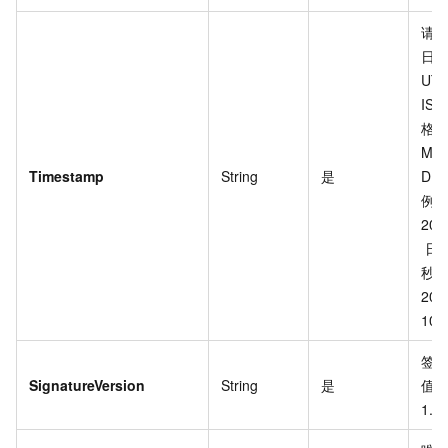
请
日
UT
ISO
格
MM
Timestamp
String
是
DDT
例
201
日
秒
201
10T
签
SignatureVersion
String
是
值
1.0