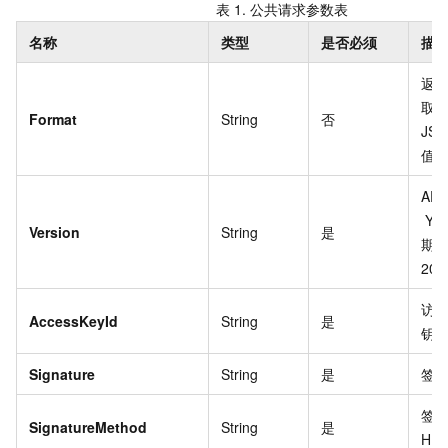
表 1.
公共请求参数表
名称
类型
是否必须
描
返
取
Format
String
否
JS
值）
API
YY
Version
String
是
期
202
访
AccessKeyId
String
是
钥
Signature
String
是
签
签
SignatureMethod
String
是
HM