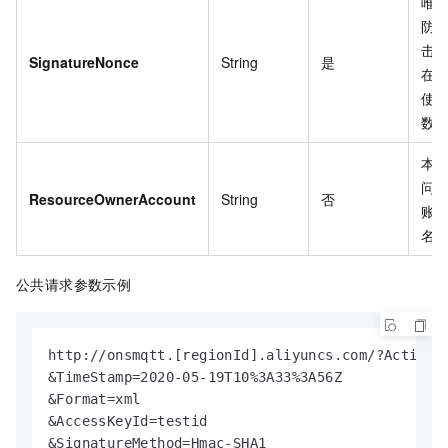
唯
防
击
SignatureNonce
String
是
在
使
数
本
问
ResourceOwnerAccount
String
否
账
名
公共请求参数示例
http://onsmqtt.[regionId].aliyuncs.com/?Action=[
&TimeStamp=2020-05-19T10%3A33%3A56Z

&Format=xml

&AccessKeyId=testid

&SignatureMethod=Hmac-SHA1
