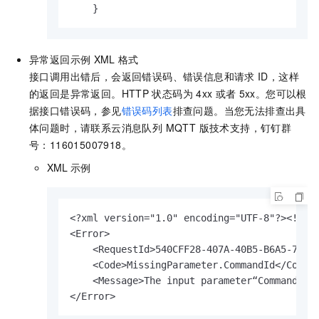
    }
异常返回示例
XML
格式
接口调用出错后，会返回错误码、错误信息和请求
ID，这样
的返回是异常返回。HTTP
状态码为
4xx
或者
5xx。您可以根
据接口错误码，参见
错误码列表
排查问题。当您无法排查出具
体问题时，
请联系
云消息队列 MQTT 版
技术支持，钉钉群
号：116015007918。
XML
示例
<?xml version="1.0" encoding="UTF-8"?><!
<Error>

    <RequestId>540CFF28-407A-40B5-B6A5-74Bx
    <Code>MissingParameter.CommandId</Code
    <Message>The input parameter“CommandId”
</Error>