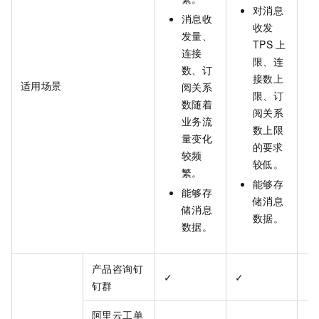
对消息
消息收
收发
发量、
TPS
上
连接
限、连
数、订
接数上
适用场景
阅关系
限、订
数随着
阅关系
业务流
数上限
量变化
的要求
较频
较低。
繁。
能够存
能够存
储消息
储消息
数据。
数据。
产品咨询钉
✓
✓
✓
钉群
阿里云工单