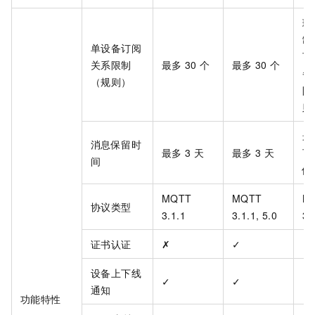
理
制
单设备订阅
可
关系限制
最多
30
个
最多
30
个
备
（规则）
限
则
最
消息保留时
最多
3
天
最多
3
天
可
间
保
MQTT
MQTT
M
协议类型
3.1.1
3.1.1, 5.0
3.
证书认证
✗
✓
✓
设备上下线
✓
✓
✓
通知
功能特性