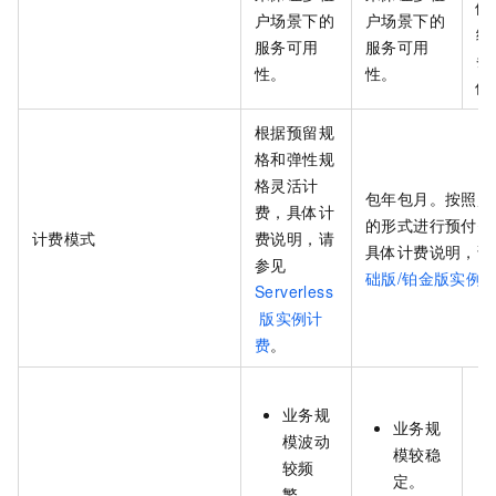
供
户场景下的
户场景下的
级
服务可用
服务可用
务
性。
性。
保
根据预留规
格和弹性规
格灵活计
包年包月。按照购
费，具体计
的形式进行预付费
计费模式
费说明，请
具体计费说明，请
参见
础版/铂金版实例
Serverless
版实例计
费
。
业务规
业务规
模波动
模较稳
较频
定。
繁。