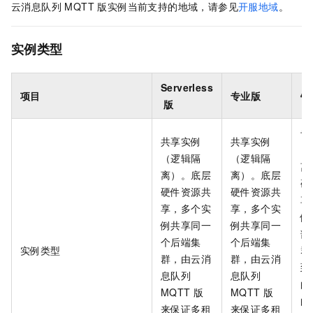
云消息队列 MQTT 版
实例当前支持的地域，请参见
开服地域
。
实例类型
Serverless
项目
专业版
铂
版
专
共享实例
共享实例
（
（逻辑隔
（逻辑隔
离
离）。底层
离）。底层
硬
硬件资源共
硬件资源共
享
享，多个实
享，多个实
例
例共享同一
例共享同一
部
个后端集
个后端集
实例类型
群
群，由
云消
群，由
云消
到
息队列
息队列
的
MQTT 版
MQTT 版
的
来保证多租
来保证多租