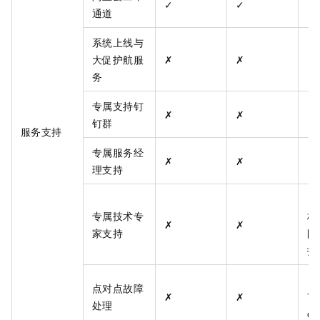
✓
✓
✓
通道
系统上线与
大促护航服
✗
✗
✓
务
专属支持钉
✗
✗
✓
钉群
服务支持
专属服务经
✗
✗
✓
理支持
✓
专属技术专
核
✗
✗
家支持
队
技
✓
点对点故障
✗
✗
7*
处理
on