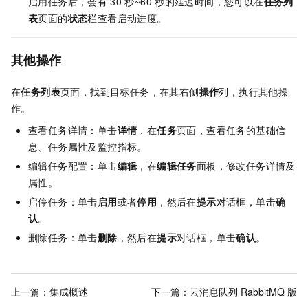
启用任务后，会有
30
秒~60
秒的延迟时间，您可以在
任务列
表
页面的
状态
栏查看启动进度。
其他操作
在
任务列表
页面，找到目标任务，在其右侧
操作
列，执行其他操
作。
查看任务详情：单击
详情
，在
任务
页面，查看任务的基础信
息、任务属性及监控指标。
编辑任务配置：单击
编辑
，在
编辑任务
面板，修改任务详情及
属性。
启停任务：单击
启用
或者
停用
，然后在
提示
对话框，单击
确
认
。
删除任务：单击
删除
，然后在
提示
对话框，单击
确认
。
上一篇：
集成概述
下一篇：
云消息队列 RabbitMQ 版