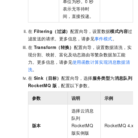
单位为秒。0
秒
表示无等待时
间，直接投递。
在
Filtering（过滤）
配置向导，设置数据
模式内容
过
滤发送的请求。更多信息，请参见
事件模式
。
在
Transform（转换）
配置向导，设置数据清洗，实
现分割、映射、富化及动态路由等繁杂数据加工能
力。更多信息，请参见
使用函数计算实现消息数据清
洗
。
在
Sink（目标）
配置向导，选择
服务类型
为
消息队列
RocketMQ 版
，配置以下参数。
参数
说明
示例
选择
云消息
队列
版本
RocketMQ
RocketMQ 4.x
版
实例版