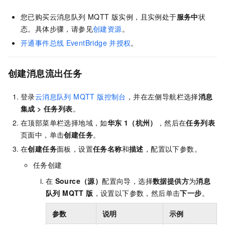
您已购买
云消息队列 MQTT 版
实例，且实例处于
服务中
状
态。具体步骤，请参见
创建资源
。
开通事件总线
EventBridge
并授权
。
创建消息流出任务
登录
云消息队列 MQTT 版
控制台
，并在左侧导航栏选择
消息
集成
>
任务列表
。
在顶部菜单栏选择地域，如
华东
1（杭州）
，然后在
任务列表
页面中，单击
创建任务
。
在
创建任务
面板，设置
任务名称
和
描述
，配置以下参数。
任务创建
在
Source（源）
配置向导，选择
数据提供方
为
消息
队列 MQTT 版
，设置以下参数，然后单击
下一步
。
参数
说明
示例