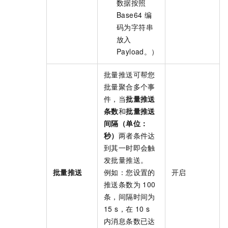
数据按照
Base64
编
码为字符串
放入
Payload。）
批量推送可帮您
批量聚合多个事
件，当
批量推送
条数
和
批量推送
间隔（单位：
秒）
两者条件达
到其一时即会触
发批量推送。
批量推送
例如：您设置的
开启
推送条数为
100
条，间隔时间为
15 s，在
10 s
内消息条数已达