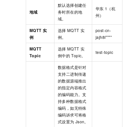
默认选择创建任
华东
1（杭
地域
务时所在的地
州）
域。
MQTT 实
选择
MQTT
实
post-cn-
例
例。
jajh8i****
MQTT
选择
MQTT
实
test-topic
Topic
例中的
Topic。
数据格式是针对
支持二进制传递
的数据源端推出
的指定内容格式
的编码能力。支
持多种数据格式
编码，如无特殊
编码诉求可将格
式设置为
Json。