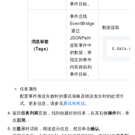
事件目标。
事件总线
EventBridge
数据提取
通过
JSONPath
消息标签
提取事件中
（Tags）
$.data.sy
的数据，将
指定的事件
内容路由到
事件目标。
任务属性
配置事件推送失败时的重试策略及错误发生时的处理方
式。更多信息，请参见
重试和死信
。
返回
任务列表
页面，找到创建好的任务，在其右侧
操作
列，单
击
启用
。
在
提示
对话框，阅读提示信息，然后单击
确认
。