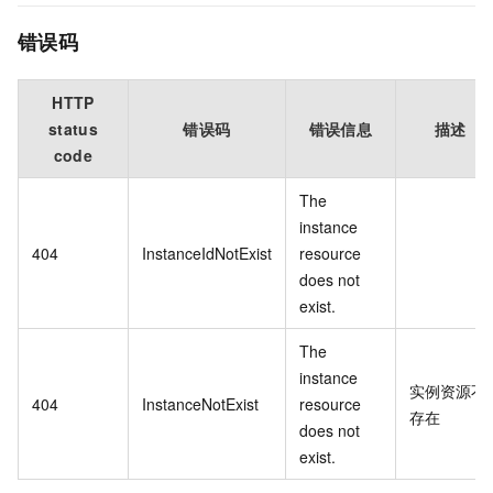
错误码
HTTP
status
错误码
错误信息
描述
code
The
instance
404
InstanceIdNotExist
resource
does not
exist.
The
instance
实例资源不
404
InstanceNotExist
resource
存在
does not
exist.