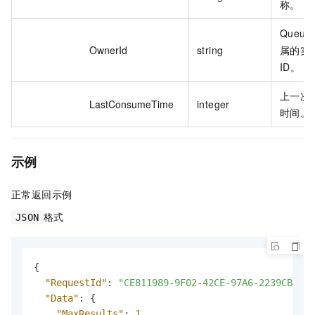
称。
Queue
OwnerId
string
属的实
ID。
上一次
LastConsumeTime
integer
时间。
示例
正常返回示例
格式
JSON
{
"RequestId"
:
"CE811989-9F02-42CE-97A6-2239CB5C2*
"Data"
:
{
"MaxResults"
:
1
,