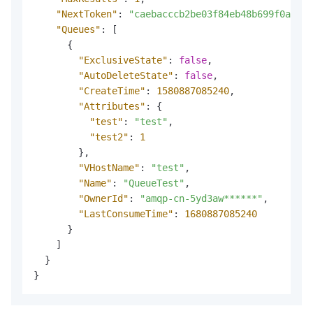
"NextToken"
:
"caebacccb2be03f84eb48b699f0a****
"Queues"
:
[
{
"ExclusiveState"
:
false
,
"AutoDeleteState"
:
false
,
"CreateTime"
:
1580887085240
,
"Attributes"
:
{
"test"
:
"test"
,
"test2"
:
1
}
,
"VHostName"
:
"test"
,
"Name"
:
"QueueTest"
,
"OwnerId"
:
"amqp-cn-5yd3aw******"
,
"LastConsumeTime"
:
1680887085240
}
]
}
}