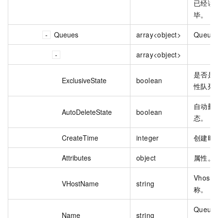
已经读
毕。
Queues
array<object>
Queue
array<object>
是否是
ExclusiveState
boolean
性队列
自动删
AutoDeleteState
boolean
态。
CreateTime
integer
创建时
Attributes
object
属性。
Vhost 
VHostName
string
称。
Queue
Name
string