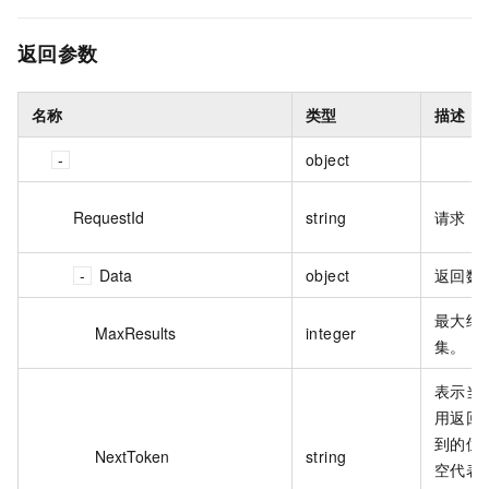
返回参数
名称
类型
描述
object
RequestId
string
请求 I
Data
object
返回数
最大结
MaxResults
integer
集。
表示当
用返回
到的位
NextToken
string
空代表