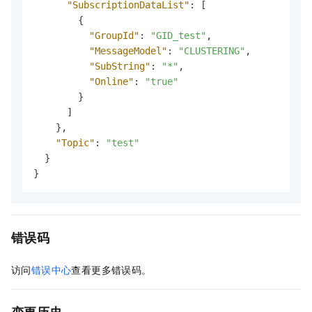
"SubscriptionDataList"
:
[
{
"GroupId"
:
"GID_test"
,
"MessageModel"
:
"CLUSTERING"
,
"SubString"
:
"*"
,
"Online"
:
"true"
}
]
}
,
"Topic"
:
"test"
}
}
错误码
访问
错误中心
查看更多错误码。
变更历史