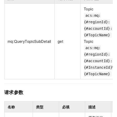
Topic
acs:mq:
{#regionId}:
{#accountId}:
{#TopicName}
mq:QueryTopicSubDetail
get
Topic
acs:mq:
{#regionId}:
{#accountId}:
{#InstanceId}%
{#TopicName}
请求参数
名称
类型
必填
描述