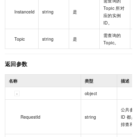
需查询的
Topic 所对
InstanceId
string
是
M
应的实例
ID。
需查询的
Topic
string
是
t
Topic。
返回参数
名称
类型
描述
object
公共参
RequestId
string
ID 都
排查和