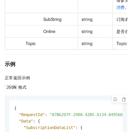
消费
。
SubString
string
订阅表
Online
string
是否在
Topic
string
Topic
示例
正常返回示例
格式
JSON
{
"RequestId"
:
"87B6207F-2908-42B5-A134-84956DCA**
"Data"
:
{
"SubscriptionDataList"
:
{