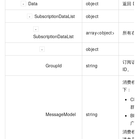
Data
object
返回 Da
SubscriptionDataList
object
array<object>
所有在
SubscriptionDataList
object
订阅该 To
GroupId
string
ID。
消费模
下：
CL
群
MessageModel
string
BR
广
消费模
请参见