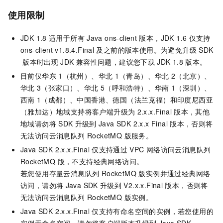
使用限制
JDK 1.8
适用于所有
Java ons-client
版本，JDK 1.6
仅支持
ons-client v1.8.4.Final
及之前的版本使用。为避免升级
SDK
版本时出现
JDK
兼容性问题，建议您下载
JDK 1.8
版本。
目前仅华东
1（杭州）、华北
1（青岛）、华北
2（北京）、
华北
3（张家口）、华北
5（呼和浩特）、华南
1（深圳）、
西南
1（成都）、中国香港、德国（法兰克福）和印度尼西亚
（雅加达）地域支持将客户端升级为
2.x.x.Final
版本，其他
地域请勿将
SDK
升级到
Java SDK 2.x.x Final
版本，否则将
无法访问
云消息队列 RocketMQ 版
服务。
Java SDK 2.x.x.Final
仅支持通过
VPC
网络访问
云消息队列
RocketMQ 版
，不支持经典网络访问。
若您使用存量
云消息队列 RocketMQ 版
实例并通过经典网络
访问，请勿将
Java SDK
升级到
V2.x.x.Final
版本，否则将
无法访问
云消息队列 RocketMQ 版
实例。
Java SDK 2.x.x.Final
仅支持有命名空间的实例，若您使用的