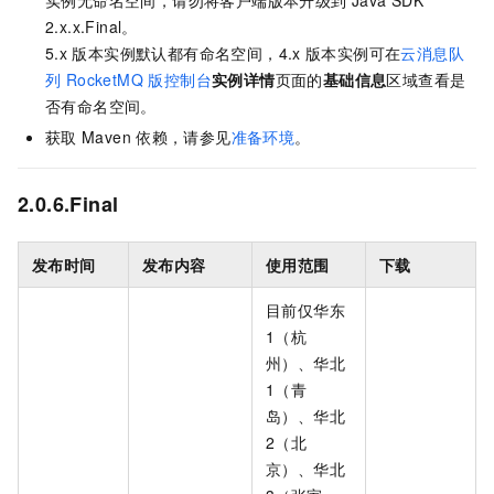
实例无命名空间，请勿将客户端版本升级到
Java SDK
2.x.x.Final。
5.x
版本实例默认都有命名空间，4.x
版本实例可在
云消息队
列 RocketMQ 版
控制台
实例详情
页面的
基础信息
区域查看是
否有命名空间。
获取
Maven
依赖，请参见
准备环境
。
2.0.6.Final
发布时间
发布内容
使用范围
下载
目前仅华东
1（杭
州）、华北
1（青
岛）、华北
2（北
京）、华北