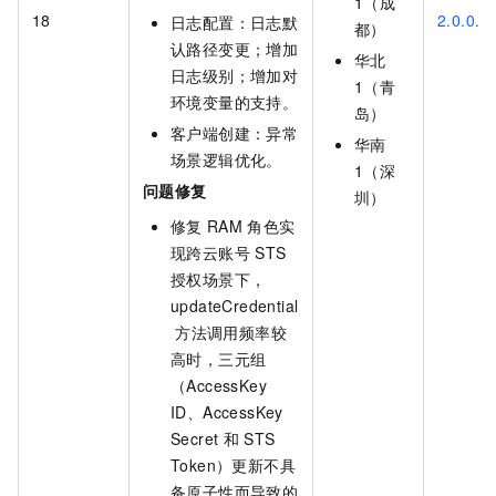
1（成
18
2.0.0.Fi
日志配置：日志默
都）
认路径变更；增加
华北
日志级别；增加对
1（青
环境变量的支持。
岛）
客户端创建：异常
华南
场景逻辑优化。
1（深
问题修复
圳）
修复
RAM
角色实
现跨云账号
STS
授权场景下，
updateCredential
方法调用频率较
高时，三元组
（AccessKey
ID、AccessKey
Secret
和
STS
Token）更新不具
备原子性而导致的