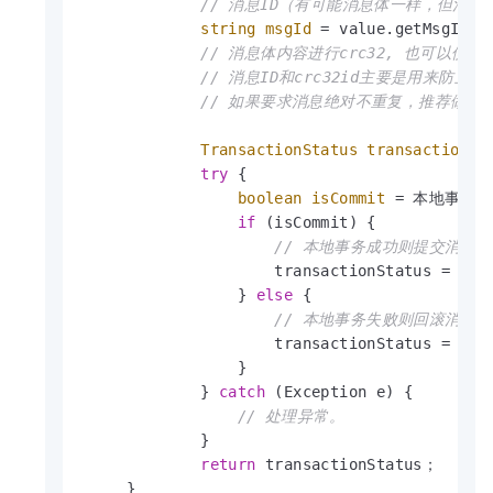
// 消息ID（有可能消息体一样，但消息I
string
msgId
=
 value.getMsgID();
// 消息体内容进行crc32, 也可以使用
// 消息ID和crc32id主要是用来防止
// 如果要求消息绝对不重复，推荐做法是对
TransactionStatus
transactionSt
try
 {

boolean
isCommit
=
 本地事务执
if
 (isCommit) {

// 本地事务成功则提交消息。
                     transactionStatus = Tran
                 } 
else
 {

// 本地事务失败则回滚消息。
                     transactionStatus = Tran
                 }

             } 
catch
 (Exception e) {

// 处理异常。
             }

return
 transactionStatus；

     }
