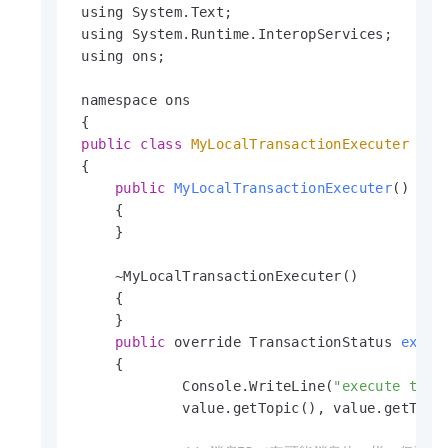
 using System.Text;

 using System.Runtime.InteropServices;

 using ons;

 namespace ons

 {

public
class
MyLocalTransactionExecuter
 : L
 {

public
MyLocalTransactionExecuter
()
     {

     }

     ~MyLocalTransactionExecuter()

     {

     }

public
 override TransactionStatus 
execu
     {

             Console.WriteLine(
"execute topi
             value.getTopic(), value.getTag(