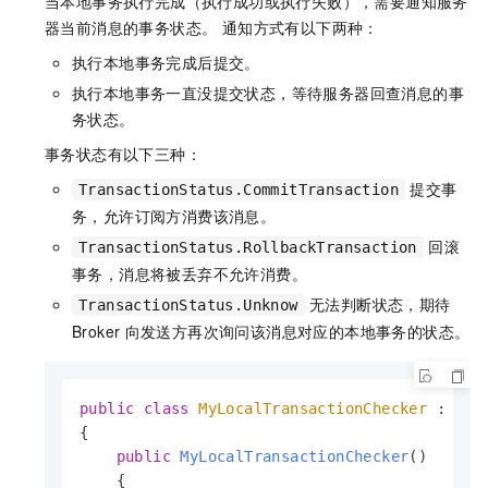
当本地事务执行完成（执行成功或执行失败），需要通知服务
器当前消息的事务状态。 通知方式有以下两种：
执行本地事务完成后提交。
执行本地事务一直没提交状态，等待服务器回查消息的事
务状态。
事务状态有以下三种：
提交事
TransactionStatus.CommitTransaction
务，允许订阅方消费该消息。
回滚
TransactionStatus.RollbackTransaction
事务，消息将被丢弃不允许消费。
无法判断状态，期待
TransactionStatus.Unknow
Broker
向发送方再次询问该消息对应的本地事务的状态。
public
class
MyLocalTransactionChecker
 : Loc
{

public
MyLocalTransactionChecker
()
    {
