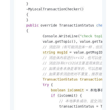
    }

    ~MyLocalTransactionChecker()

    {

    }

public
 override TransactionStatus 
check
(
    {

            Console.WriteLine(
"check topic: 
            value.getTopic(), value.getTag()
// 消息ID（有可能消息体一样，但消息I
string
msgId
=
 value.getMsgID();

// 消息体内容进行crc32，也可以使用其
// 消息ID和crc32id主要是用来防止消
// 如果业务本身是幂等的，可以忽略，否则需
// 如果要求消息绝对不重复，推荐做法是对
TransactionStatus
transactionSta
try
 {

boolean
isCommit
=
 本地事务执行
if
 (isCommit) {

// 本地事务成功、提交消息。
                    transactionStatus = Trans