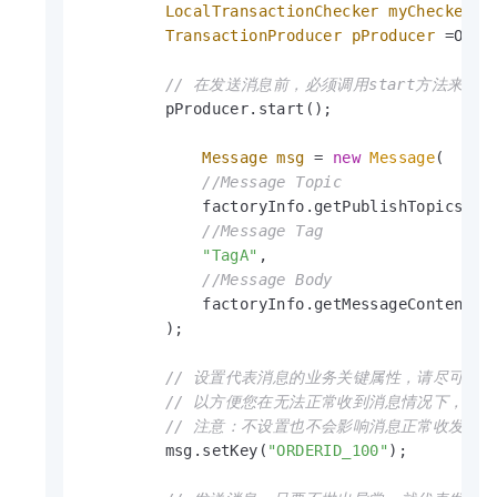
LocalTransactionChecker
myChecker
=
TransactionProducer
pProducer
=
ONSF
// 在发送消息前，必须调用start方法来启
         pProducer.start();

Message
msg
=
new
Message
(

//Message Topic
             factoryInfo.getPublishTopics(),

//Message Tag
"TagA"
,

//Message Body
             factoryInfo.getMessageContent()

         );

// 设置代表消息的业务关键属性，请尽可能
// 以方便您在无法正常收到消息情况下，可通消
// 注意：不设置也不会影响消息正常收发。
         msg.setKey(
"ORDERID_100"
);
