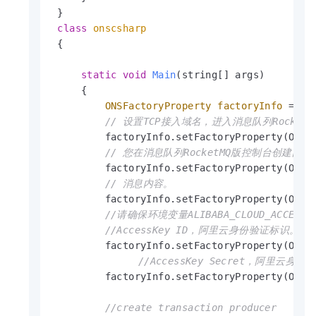
 }

class
onscsharp
 {

static
void
Main
(string[] args)
     {

ONSFactoryProperty
factoryInfo
=
ne
// 设置TCP接入域名，进入消息队列Rock
         factoryInfo.setFactoryProperty(ONSF
// 您在消息队列RocketMQ版控制台创建的To
         factoryInfo.setFactoryProperty(ONSF
// 消息内容。
         factoryInfo.setFactoryProperty(ONSF
//请确保环境变量ALIBABA_CLOUD_ACCESS_K
//AccessKey ID，阿里云身份验证标识。
         factoryInfo.setFactoryProperty(ONSF
//AccessKey Secret，阿里云身
         factoryInfo.setFactoryProperty(ONSF
//create transaction producer      