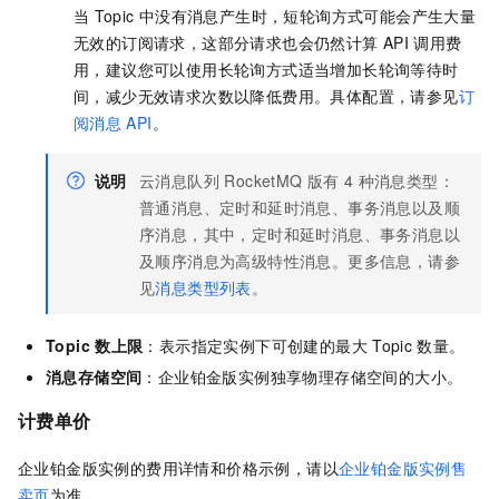
当
Topic
中没有消息产生时，短轮询方式可能会产生大量
无效的订阅请求，这部分请求也会仍然计算
API
调用费
用，建议您可以使用长轮询方式适当增加长轮询等待时
间，减少无效请求次数以降低费用。具体配置，请参见
订
阅消息
API
。
说明
云消息队列 RocketMQ 版
有
4
种消息类型：
普通消息、定时和延时消息、事务消息以及顺
序消息，其中，定时和延时消息、事务消息以
及顺序消息为高级特性消息。更多信息，请参
见
消息类型列表
。
Topic
数上限
：表示指定实例下可创建的最大
Topic
数量。
消息存储空间
：企业铂金版实例独享物理存储空间的大小。
计费单价
企业铂金版实例的费用详情和价格示例，请以
企业铂金版实例售
卖页
为准。