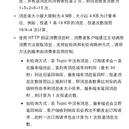
息，并将该消息向消费者投递
2
次，则消息收发次数为
1×5+2×5=15
次。
消息体大小最大限制为
4 MB，大小以
4 KB
为计量单
位。例如，投递
1
条
16 KB
的消息，投递次数按照
16/4=4
次计算。
使用
HTTP
协议消费消息时，消费者客户端通过主动调用
消费方法获取消息，支持短轮询和长轮询两种方式，调用
方法的频率由消费者应用控制。
长轮询方式：若
Topic
中没有消息，订阅请求会一直
在服务端挂起，直到有消息或等待时间（最长
30
秒）到达后返回响应。服务端有消息返回时，投递消
息次数按照以上规则计算，即消息条数乘以对应的高
级特性倍率和消息体大小倍率。服务端未返回消息
时，则计算为
1
次投递次数。
短轮询方式：若
Topic
中没有消息，服务端也会立即
返回响应，客户端收到响应后会再次不断发起订阅请
求，此时一次订阅请求也会计算为
1
次投递消息次
数。