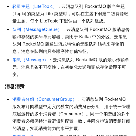
轻量主题（LiteTopic）
：
云消息队列 RocketMQ 版
当主题
(Topic)的类型为
Lite
类型时，可以在主题下创建二级资源轻
量主题。每个
LiteTopic
下默认由一个队列组成。
队列（MessageQueue）
：
云消息队列 RocketMQ 版
消息传
输和存储的实际单元容器，类比于
Kafka
中的分区。
云消息
队列 RocketMQ 版
通过流式特性的无限队列结构来存储消
息，消息在队列内具备顺序性存储特征。
消息（Message）
：
云消息队列 RocketMQ 版
的最小传输单
元。消息具备不可变性，在初始化发送和完成存储后即不可
变。
消息消费
消费者分组（ConsumerGroup）
：
云消息队列 RocketMQ
版
发布订阅模型中定义的独立的消费身份分组，用于统一管理
底层运行的多个消费者（Consumer）。同一个消费组的多个
消费者必须保持消费逻辑和配置一致，共同分担该消费组订阅
的消息，实现消费能力的水平扩展。