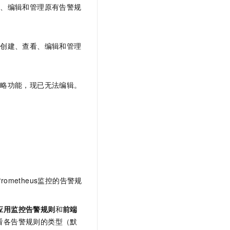
t.diy 一步搞定创意建站
构建大模型应用的安全防护体系
看、编辑和管理原有告警规
通过自然语言交互简化开发流程,全栈开发支持
通过阿里云安全产品对 AI 应用进行安全防护
面创建、查看、编辑和管理
策略功能，现已无法编辑。
metheus监控的告警规
应用监控告警规则
和
前端
看各告警规则的类型（默