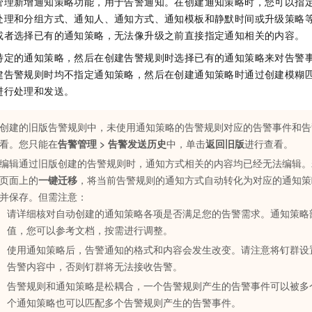
管理新增通知策略功能，用于告警通知。在创建通知策略时，您可以指
处理和分组方式、通知人、通知方式、通知模板和静默时间或升级策略
或者选择已有的通知策略，无法像升级之前直接指定通知相关的内容。
特定的通知策略，然后在创建告警规则时选择已有的通知策略来对告警
建告警规则时均不指定通知策略，然后在创建通知策略时通过创建模糊
进行处理和发送。
创建的旧版告警规则中，未使用通知策略的告警规则对应的告警事件和告
看。您只能在
告警管理
>
告警发送历史
中，单击
返回旧版
进行查看。
编辑通过旧版创建的告警规则时，通知方式相关的内容均已经无法编辑。
页面上的
一键迁移
，将当前告警规则的通知方式自动转化为对应的通知策
并保存。但需注意：
请详细核对自动创建的通知策略各项是否满足您的告警需求。通知策略
值，您可以参考文档，按需进行调整。
使用通知策略后，告警通知的格式和内容会发生改变。请注意将钉群设
告警内容中，否则钉群将无法接收告警。
告警规则和通知策略是松耦合，一个告警规则产生的告警事件可以被多
个通知策略也可以匹配多个告警规则产生的告警事件。