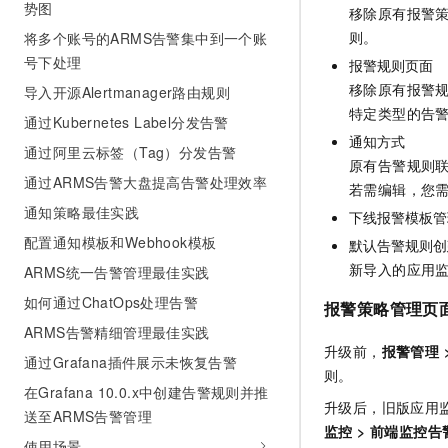
势图
10 分钟在聊天系统中增加
移除原有报警
专有云
则。
将多个账号的ARMS告警集中到一个账
号下处理
报警规则页面
移除原有报警
导入开源Alertmanager路由规则
特定类型的告
通过Kubernetes Label分发告警
通知方式
通过阿里云标签（Tag）分发告警
原有告警规则
通过ARMS告警大盘提高告警处理效率
若需编辑，您
通知策略最佳实践
下线报警模板管
配置通知模板和Webhook模板
默认告警规则创
新导入的应用
ARMS统一告警管理最佳实践
如何通过ChatOps处理告警
报警策略管理页
ARMS告警精细管理最佳实践
升级前，
报警管理
通过Grafana插件展示未恢复告警
则。
在Grafana 10.0.x中创建告警规则并推
升级后，旧版应用
送至ARMS告警管理
监控
>
前端监控告
使用场景