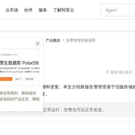
云市场
伙伴
服务
了解阿里云
AI 特惠
数据与 API
成为产品伙伴
企业增值服务
最佳实践
价格计算器
AI 场景体
基础软件
产品伙伴合
阿里云认证
市场活动
配置报价
大模型
服务
告警管理（新版）
产品概述
告警管理升级说明
自助选配和估算价格
新方式
域名与网站
睿译宝，AI翻译排版一步到位
智启 AI 普惠权益
产品生态集成认证中心
企业支持计划
云上春晚
千问官方 MaaS 平台，为开发者和 Agent 而生，新用户赠送 1 亿 + tokens 额度
云服务器 EC
Qwen Aud
AI Coding
阿里云Maa
2026 阿里云
为企业打
数据集
Windows
大模型认证
模型
NEW
NEW
交付可用成果
值低价云产品抢先购
提供智能易用的域名与建站服务
上传文档即自动完成翻译和格式还原
至高享 1亿+免费 tokens，加速 Al 应用落地
安全可靠、弹
智能编程，一键
升级说明
产品生态伙伴
专家技术服务
云上奥运之旅
弹性计算合作
阿里云中企出
手机三要素
宝塔 Linux
全部认证
价格优势
有专属领域专家
对象存储 OSS
GLM-5.2：长任务时代开源旗舰模型
阿里云 OPC 创新助力计划
云数据库 RD
即刻拥有 DeepS
AI 电商营销
产品生态伙伴工作台
企业增值服务台
云栖战略参考
云存储合作计
云栖大会
身份实名认证
CentOS
训练营
推动算力普惠，释放技术红利
的大模型服务
最高返9万
多领域专家智能体,一键组建 AI 虚拟交付团队
至高百万元 Token 补贴，加速一人公司成长
稳定、安全、高性价比、高性能的云存储服务
真正可用的 1M 上下文,一次完成代码全链路开发
轻松解锁专属 Dee
从图文生成到
复制 MD 格式
 09:50:34
云上的中国
数据库合作计
活动全景
短信
Docker
图片和
站式影视创作平台
人工智能平台 PAI
Hermes Agent，打造自进化智能体
Token Plan 模型订阅计划
Qoder
5 分钟轻松部署
AI 广告创作
企业成长
大模型
NEW
信息公告
级包括页面与功能的新增和变更。本文介绍新版告警管理基于旧版所做
看见新力量
云网络合作计
OCR 文字识别
JAVA
级电脑
证享300元代金券
可视化编排打通从文字构思到成片全链路闭环
一站式AI开发、训练和推理服务
自主进化，持久记忆，越用越聪明
Qwen3.8-Max 首发尝鲜，限时加量 10 倍，夜间低至2折
面向真实软件
图文、视频一
的全部系列、模块或功
Kimi-K3
HappyHors
，快速上手新版告警管理。
NEW
魔搭 Mode
loud
服务实践
官网公告
区块回到产品主页，帮助
Kimi 最新旗舰模型，长程编程与推理利器
让文字生成流
金融模力时刻
Salesforce O
版
发票查验
全能环境
Qoder CN
Claude Code + GStack 打造工程团队
千问办公，限时限量积分加倍
云原生数据库 P
低代码高效构
AI 建站
NEW
作计划
计划
创新中心
魔搭 ModelSc
健康状态
后，原有报警规则均可以正常运行，告警也可以正常发送。
让AI从“聊天伙伴”进化为能干活的“数字员工”
覆盖公网/内网、递归/权威、移动APP等全场景解析服务
安装技能 GStack，拥有专属 AI 工程团队
你的AI工作搭子，覆盖日常办公高频场景
基于千问大模型等，支持代码智能生成、研发智能问答
0 代码专业建
客户案例
天气预报查询
操作系统
Deepseek-v4-pro
HappyHors
态合作计划
态智能体模型
旗舰 MoE 大模型，百万上下文与顶尖推理能力
图生视频，流
Compute
同享
容器服务 Kubernetes 版 ACK
万小智 AI 建站低至 15元/月
云防火墙
AI 短剧/漫剧
快递物流查询
WordPress
成为服务伙
高校合作
式云数据仓库
点，立即开启云上创新
提供一站式管理容器应用的 K8s 服务
送.CN域名，送备案服务码
云原生的云上
AI助力短剧
GLM-5.2
Wan2.7-T
Ubuntu