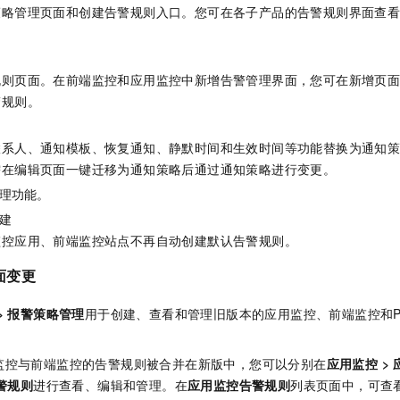
一个 AI 助手
即刻拥有 DeepSeek-R1 满血版
超强辅助，Bol
策略管理页面和创建告警规则入口。您可在各子产品的告警规则界面查
在企业官网、通讯软件中为客户提供 AI 客服
多种方案随心选，轻松解锁专属 DeepSeek
规则页面。在
前端监控和
应用监控中新增告警管理界面，您可在新增页
警规则。
联系人、通知模板、恢复通知、静默时间和生效时间等功能替换为通知
需在编辑页面一键迁移为通知策略后通过通知策略进行变更。
理功能。
建
监控应用
、前端监控站点
不再自动创建默认告警规则。
面变更
>
报警策略管理
用于创建、查看和管理旧版本的应用监控、前端监控和Pro
监控与前端监控的告警规则被合并在新版中，您可以分别在
应用监控
>
警规则
进行查看、编辑和管理。在
应用监控告警规则
列表页面中，可查