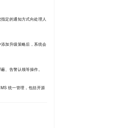
文戏情感细腻自然，动作戏激烈拳拳到肉，实现更强表演能力
支持中英文自由切换，具备更强的噪声鲁棒性
云聚AI 严选权益
SSL 证书
，一键激活高效办公新体验
精选AI产品，从模型到应用全链提效
堡垒机
您指定的通知方式向处理人
AI 用量加速计划
应用
防火墙
、识别商机，让客服更高效、服务更出色。
新老同享，达量后返
千问办公
主机安全
NEW
的智能体编程平台
一站式AI生产力平台
中添加升级策略后，系统会
AI 应用及服务市场
伶鹊
企业级人与Agent协作平台，接入和调度多个数字员工
智能客服平台，对话机器人、对话分析、智能外呼
AI 应用
屏蔽、告警认领等操作。
大模型服务平台百炼 - 全妙
大模型
应用创作平台
多模态内容创作工具，已接入 DeepSeek
自然语言处理
RMS
统一管理，包括开源
数据标注
机器学习
息提取
与 AI 智能体进行实时音视频通话
从文本、图片、视频中提取结构化的属性信息
构建支持视频理解的 AI 音视频实时通话应用