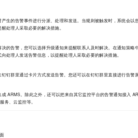
服务生态伙伴
视觉 Coding、空间感知、多模态思考等全面升级
1M上下文，专为长程任务能力而生
云工开物
企业应用
Night Plan 支持 Qwen 3.8-Max
AI 办公
NEW
Red Hat
30+ 款产品免费体验
夜间 5 折，Qwen/Meoo/TokenPlan 客户专享
AI智能应用
科研合作
ERP
对产生的告警事件进行分派、处理和发送。当规则被触发时，系统会以
堂（旗舰版）
SUSE
智能客服
AI 应用构建
大模型原生
提醒处理人采取必要的解决措施。
CRM
2个月
自动承接线索
建站小程序
Qoder
大模型服务平台百炼-应用模版
OA 办公系统
HOT
NEW
面向真实软件
个人版上线、团队版降价；千问3.8-Max首发发尝鲜
丰富多元化的应用模版和解决方案
解决的告警，您可以选择升级通知来提醒联系人及时解决。在通知策略
力提升
财税管理
模板建站
式向处理人发送告警信息，以提醒处理人采取必要的解决措施。
万有无界
大模型服务平台百炼-智能体
400电话
定制建站
的模型效果
灵活可视化地构建企业级 Agent
方案
广告营销
模板小程序
在钉钉群里通过卡片方式发送告警。您还可以在钉钉群里直接进行告警
秒悟
人工智能平台 PAI
定制小程序
云端极速 AI 
新一代 AI 视频生成模型，深度适配广告营销等场景
AI Native 的算法工程平台，一站式完成建模、训练、推理服务部署
集成
ARMS。除此之外，还可以把来自其它监控平台的告警通知接入
A
APP 开发
、日志服务、云监控等。
建站系统
AI 应用
10分钟微调：让0.6B模型媲美235B模型
多模态数据信
依托云原生高可用架构,实现Dify私有化部署
用1%尺寸在特定领域达到大模型90%以上效果
面