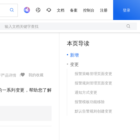
文档
备案
控制台
注册
登录
输入文档关键字查找
验
作计划
器
AI 活动
专业服务
服务伙伴合作计划
开发者社区
加入我们
服务平台百炼
阿里云 OPC 创新助力计划
本页导读
（1）
一站式生成采购清单，支持单品或批量购买
S
io：打造专属 AI 语音助手
S产品伙伴计划（繁花）
峰会
造的大模型服务与应用开发平台
轻量应用服务器
一句话生成原生可编辑精美 PPT 文稿
AI 生产力先锋
Al MaaS 服务伙伴赋能合作
域名
博文
Careers
至高可申请百万元
新增
性可伸缩的云计算服务
开启高性价比 AI 编程新体验
Qwen-Audio-3.0-Realtime 端到端实时语音角色扮演
输入一句话想法, 轻松生成专业的 PPT
先锋实践拓展 AI 生产力的边界
快速构建应用程序和网站，即刻迈出上云第一步
Token 补贴，五大权
计划
海大会
伙伴信用分合作计划
商标
问答
社会招聘
变更
益加速 OPC 成功
S
eek-V4-Pro
数字证书管理服务（原SSL证书）
一键部署幻兽帕鲁游戏服务器
飞天发布时刻
HOT
划
备案
电子书
校园招聘
报警策略管理页面变更
pSeek-V4-Pro
视频创作，一键激活电商全链路生产力
全托管，含MySQL、PostgreSQL、SQL Server、MariaDB多引擎
实现全站HTTPS，呈现可信的WEB访问
一键购买专属联机服务器，轻松开启游戏
所见，即是所愿
我的收藏
产品详情
更多支持
划
公司注册
镜像站
报警规则管理页面变更
视频生成
语音识别与合成
专属 QwenPaw
短信服务
漫剧工坊：一站式动画创作平台
AI 实训营
HOT
的一系列变更，帮助您了解
合作伙伴培训与认证
通知方式变更
划
上云迁移
的智能体编程平台
站生成，高效打造优质广告素材
从聊天伙伴进化为能主动干活的本地数字员工
快速生产连贯的高质量长漫剧
从基础到进阶，Agent 创客手把手教你
国内短信简单易用，安全可靠，秒级触达，全球覆盖200+国家和地区。
e-1.1-T2V
Qwen3-TTS-Flash
lScope
我要反馈
查询合作伙伴
报警模板功能移除
畅细腻的高质量视频
离线语音合成大模型，多语言方言自适应，低延迟高稳定
n Alibaba Cloud ISV 合作
代维服务
olarDB
建企业门户网站
大数据开发治理平台 DataWorks
10 分钟搭建微信、支付宝小程序
默认告警规则创建变更
创新加速
ope
登录合作伙伴管理后台
我要建议
站，无忧落地极速上线
以可视化方式快速构建移动和 PC 门户网站
100%兼容MySQL、PostgreSQL，兼容Oracle，支持集中和分布式
高效部署网站，快速应用到小程序
Data Agent 驱动的一站式 Data+AI 开发治理平台
e-1.1-I2V
Cosyvoice-V3-Flash
安全
畅自然，细节丰富
高表现力语音合成大模型，语音克隆听感自然
我要投诉
上云场景组合购
伴
边界网络安全防护产品
漫剧创作，剧本、分镜、视频高效生成
覆盖90%+业务场景，专享组合折扣价
2V
VPN
Fun-ASR