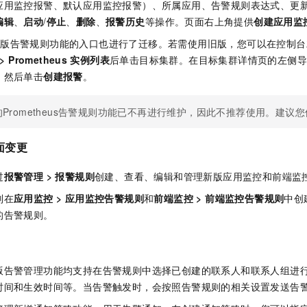
应用监控报警、默认应用监控报警）、所属应用、告警规则表达式、更
编辑
、
启动
/
停止
、
删除
、
报警历史
等操作。页面右上角提供
创建应用监
s监控旧版告警规则功能的入口也进行了迁移。若需使用旧版，您可以在控制
>
Prometheus
实例列表
后单击目标集群。在目标集群详情页的左侧
，然后单击
创建报警
。
Prometheus告警规则功能已不再进行维护，因此不推荐使用。建议
面变更
过
报警管理
>
报警规则
创建、查看、编辑和管理新版应用监控和前端监
别在
应用监控
>
应用监控告警规则
和
前端监控
>
前端监控告警规则
中创
的告警规则。
版告警管理功能均支持在告警规则中选择已创建的联系人和联系人组进
时间和生效时间等。当告警触发时，会按照告警规则的相关设置发送告