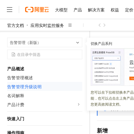
大模型
产品
解决方案
权益
定价
官方文档
应用实时监控服务
大模型
产品
解决方案
权益
定价
云市场
伙伴
服务
了解阿里云
精选产品
精选解决方案
普惠上云
产品定价
精选商城
成为销售伙伴
售前咨询
为什么选择阿里云
千问AI平台
应用实时监控
首页
告警管理（新版）
了解云产品的定价详情
切换产品系列
大模型服务平台百炼
千问办公，解锁你的工作
普惠上云 官方力荐
分销伙伴
在线服务
网站建设
什么是云计算
大
大模型服务与应用平台
企业级Agent产品，直接
云服务器38元/年起，超
告警管理
咨询伙伴
多端小程序
技术领先
云上成本管理
售后服务
千问大模型
Agency Agents：拥
官方推荐返现计划
大模型
大模型
精选产品
精选解决方案
Salesforce 国际版订阅
稳定可靠
产品概述
管理和优化成本
多元化、高性能、安全可靠
推荐新用户得奖励，单订单
更新时间：
2026-06-02
销售伙伴合作计划
自助服务
告警管理概述
友盟天域
安全合规
人工智能与机器学习
AI
文本生成
无影云电脑
HappyHorse 打造一
云工开物
ARMS
告警管理升
无影生态合作计划
在线服务
告警管理升级说明
观测云
分析师报告
随时随地安全接入的云上超
高校专属算力普惠，学生认
计算
互联网应用开发
您可以在下拉框切换本产品
Qwen3.8-Max
新版与旧版的区别
HOT
名词解释
Salesforce On Alibaba C
工单服务
能，也可以点击左上角产品
智能体时代全能旗舰模型
Tuya 物联网平台阿里云
研究报告与白皮书
云解析DNS
快速拥有专属 OpenClaw
Consulting Partner 合
大数据
容器
产品计费
您更高效阅读文档。
免费试用
短信专区
说明
升级
蓝凌 OA
Qwen3.7-Plus
AI 大模型销售与服务生
现代化应用
存储
天池大赛
能看、能想、能动手的多模
快速入门
云原生大数据计算服务 Max
解决方案免费试用 新老
电子合同
面向分析的企业级SaaS模
最高领取价值200元试用
安全
网络与CDN
新增
AI 算法大赛
Qwen3-VL-Plus
操作指南
畅捷通