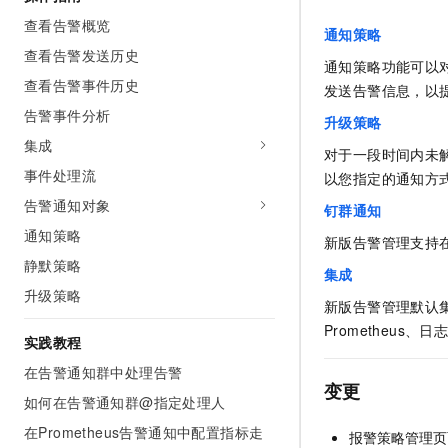
AI 产品 免费试用
网络
安全
云开发大赛
查看告警概览
Tableau 订阅
通知策略
1亿+ 大模型 tokens 和 
查看告警发送历史
可观测
入门学习赛
中间件
通知策略功能可以
AI空中课堂在线直播课
140+云产品 免费试用
查看告警事件历史
大模型服务
发送告警信息，以
上云与迁云
产品新客免费试用，最长1
数据库
告警事件分析
生态解决方案
升级策略
千问AI平台-Token Plan
企业出海
大模型ACA认证体验
集成
大数据计算
对于一段时间内未
助力企业全员 AI 认知与能
行业生态解决方案
事件处理流
以您指定的通知方
政企业务
媒体服务
千问AI平台-模型体验
开发者生态解决方案
告警通知对象
钉群通知
在线体验全尺寸、多种模态
企业服务与云通信
通知策略
AI 开发和 AI 应用解决
新版告警管理支持
Happy 系列大模型
静默策略
域名与网站
集成
升级策略
新版告警管理默认
终端用户计算
Prometheus
实践教程
Serverless
大模型解决方案
在告警通知群中处理告警
开发工具
变更
快速部署 Dify，高效搭建 
如何在告警通知群@指定处理人
迁移与运维管理
在Prometheus告警通知中配置指标走
报警策略管理页