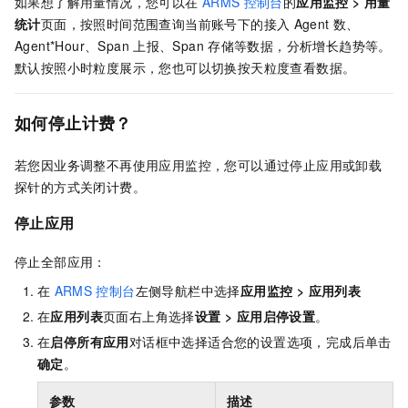
如果想了解用量情况，您可以在
ARMS
控制台
的
应用监控
>
用量
统计
页面，按照时间范围查询当前账号下的接入
Agent
数、
Agent*Hour、Span
上报、Span
存储等数据，分析增长趋势等。
默认按照小时粒度展示，您也可以切换按天粒度查看数据。
如何停止计费？
若您因业务调整不再使用应用监控，您可以通过停止应用或卸载
探针的方式关闭计费。
停止应用
停止全部应用：
在
ARMS
控制台
左侧导航栏中选择
应用监控
>
应用列表
在
应用列表
页面右上角选择
设置
>
应用启停设置
。
在
启停所有应用
对话框中选择适合您的设置选项，完成后单击
确定
。
参数
描述