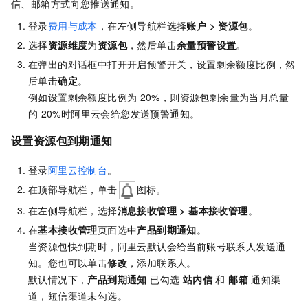
信、邮箱方式向您推送通知。
登录
费用与成本
，在左侧导航栏选择
账户
>
资源包
。
选择
资源维度
为
资源包
，然后单击
余量预警设置
。
在弹出的对话框中打开开启预警开关，设置剩余额度比例，然
后单击
确定
。
例如设置剩余额度比例为
20%，则资源包剩余量为当月总量
的
20%时阿里云会给您发送预警通知。
设置资源包到期通知
登录
阿里云控制台
。
在顶部导航栏，单击
图标。
在左侧导航栏，选择
消息接收管理
>
基本接收管理
。
在
基本接收管理
页面选中
产品到期通知
。
当资源包快到期时，阿里云默认会给当前账号联系人发送通
知。您也可以单击
修改
，添加联系人。
默认情况下，
产品到期通知
已勾选
站内信
和
邮箱
通知渠
道，短信渠道未勾选。