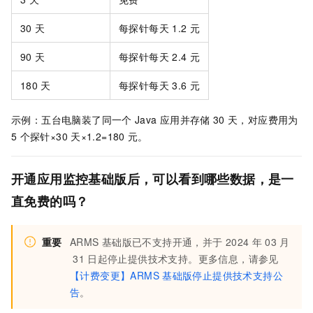
30
天
每探针每天
1.2
元
90
天
每探针每天
2.4
元
180
天
每探针每天
3.6
元
示例：五台电脑装了同一个
Java
应用并存储
30
天，对应费用为
5
个探针×30
天×1.2=180
元。
开通应用监控基础版后，可以看到哪些数据，是一
直免费的吗？
重要
ARMS
基础版已不支持开通，并于
2024
年
03
月
31
日起停止提供技术支持。更多信息，请参见
【计费变更】ARMS
基础版停止提供技术支持公
告
。