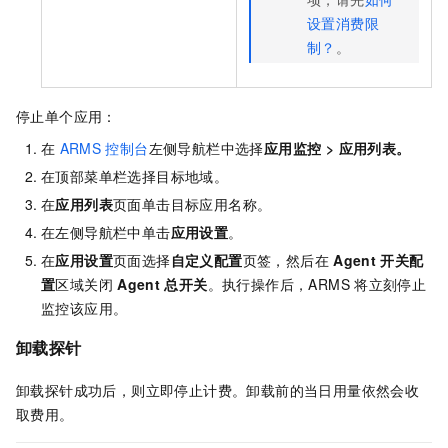
设置消费限
制？
。
停止单个应用：
在
ARMS
控制台
左侧导航栏中选择
应用监控
>
应用列表。
在顶部菜单栏选择目标地域。
在
应用列表
页面单击目标应用名称。
在左侧导航栏中单击
应用设置
。
在
应用设置
页面选择
自定义配置
页签，然后在
Agent
开关配
置
区域关闭
Agent
总开关
。执行操作后，ARMS
将立刻停止
监控该应用。
卸载探针
卸载探针成功后，则立即停止计费。卸载前的当日用量依然会收
取费用。