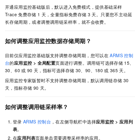
开通应用监控基础版后，默认进入免费模式，提供基础采样
Trace
免费存储
1
天，全量指标免费存储
3
天。只要您不主动延
长存储周期，或者调整调用链采样率，就不会收费。
如何调整应用监控数据存储周期？
目前仅应用监控基础版支持调整存储周期，您可以在
ARMS
控制
台
的
应用监控
>
全局配置
页面进行调整。调用链可选择存储
15、
30、60
或
90
天，指标可选择存储
30、90、180
或
365
天。
应用监控专家版暂时不支持调整存储周期，默认调用链存储
30
天，指标存储
90
天。
如何调整调用链采样率？
登录
ARMS
控制台
，在左侧导航栏中选择
应用监控
>
应用列
表
。
在
应用列表
页面单击需要调整采样率的应用。