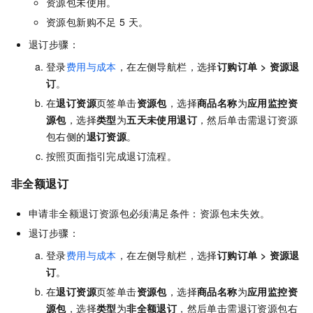
资源包未使用。
资源包新购不足
5
天。
退订步骤：
登录
费用与成本
，在左侧导航栏，选择
订购订单
>
资源退
订
。
在
退订资源
页签单击
资源包
，选择
商品名称
为
应用监控资
源包
，选择
类型
为
五天未使用退订
，然后单击需退订资源
包右侧的
退订资源
。
按照页面指引完成退订流程。
非全额退订
申请非全额退订资源包必须满足条件：资源包未失效。
退订步骤：
登录
费用与成本
，在左侧导航栏，选择
订购订单
>
资源退
订
。
在
退订资源
页签单击
资源包
，选择
商品名称
为
应用监控资
源包
，选择
类型
为
非全额退订
，然后单击需退订资源包右