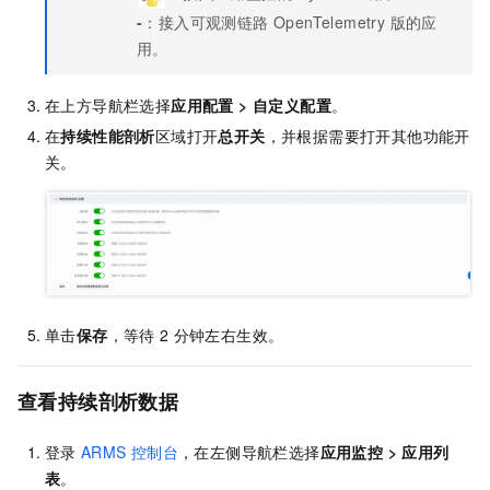
-
：接入
可观测链路 OpenTelemetry 版
的应
用。
在上方导航栏选择
应用配置
>
自定义配置
。
在
持续性能剖析
区域打开
总开关
，并根据需要打开其他功能开
关。
单击
保存
，等待
2
分钟左右生效。
查看持续剖析数据
登录
ARMS
控制台
，在左侧导航栏选择
应用监控
>
应用列
表
。