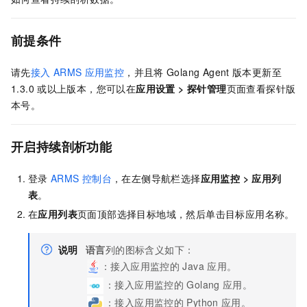
前提条件
请先
接入
ARMS
应用监控
，并且将
Golang Agent
版本更新至
1.3.0
或以上版本，您可以在
应用设置
>
探针管理
页面查看探针版
本号。
开启持续剖析功能
登录
ARMS
控制台
，在左侧导航栏选择
应用监控
>
应用列
表
。
在
应用列表
页面顶部选择目标地域，然后单击目标应用名称。
说明
语言
列的图标含义如下：
：接入应用监控的
Java
应用。
：接入应用监控的
Golang
应用。
：接入应用监控的
Python
应用。