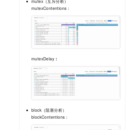
mutex（互斥分析）
mutexContentions：
mutexDelay
：
block（阻塞分析）
blockContentions：