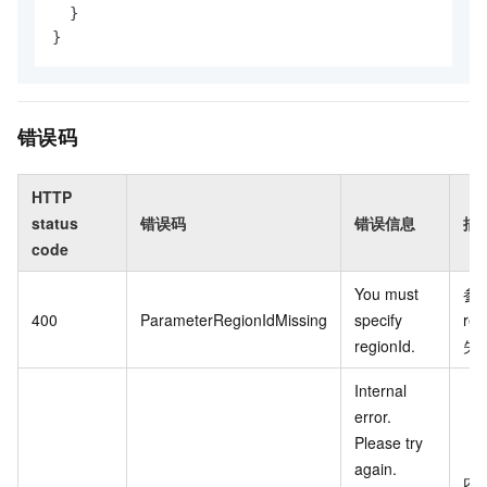
}
}
错误码
HTTP
status
错误码
错误信息
描
code
You must
参
400
ParameterRegionIdMissing
specify
reg
regionId.
失
Internal
error.
Please try
again.
内