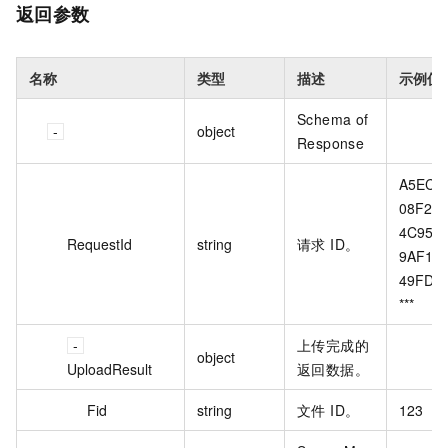
返回参数
名称
类型
描述
示例值
Schema of
object
Response
A5EC82
08F2-
4C95-
RequestId
string
请求 ID。
9AF1-
49FD9
***
上传完成的
object
UploadResult
返回数据。
Fid
string
文件 ID。
123