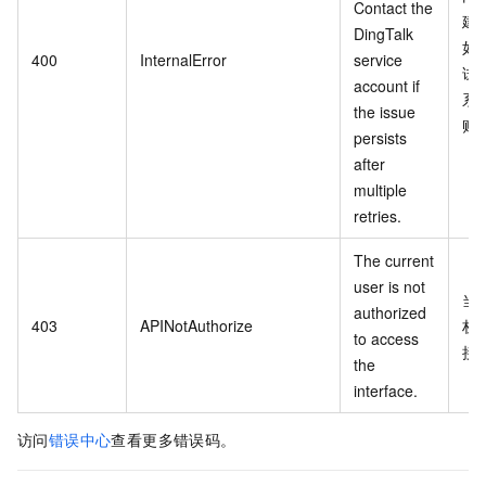
Contact the
建
DingTalk
如
400
InternalError
service
试
account if
系
the issue
账
persists
after
multiple
retries.
The current
user is not
当
authorized
403
APINotAuthorize
权
to access
接
the
interface.
访问
错误中心
查看更多错误码。