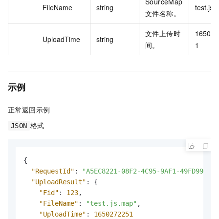
SourceMap
FileName
string
test.js
文件名称。
文件上传时
165027
UploadTime
string
间。
1
示例
正常返回示例
格式
JSON
{
"RequestId"
:
"A5EC8221-08F2-4C95-9AF1-49FD998C**
"UploadResult"
:
{
"Fid"
:
123
,
"FileName"
:
"test.js.map"
,
"UploadTime"
:
1650272251