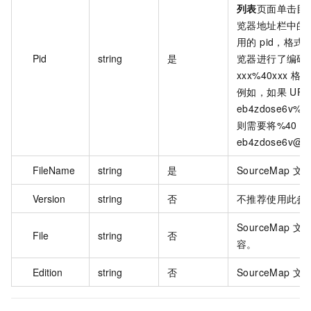
列表
页面单击目
览器地址栏中的 
用的 pid，格式为
Pid
string
是
览器进行了编码
xxx%40xxx 格
例如，如果 URL 
eb4zdose6v%40
则需要将%40 
eb4zdose6v@97
FileName
string
是
SourceMap 
Version
string
否
不推荐使用此参
SourceMap 文
File
string
否
容。
Edition
string
否
SourceMap 