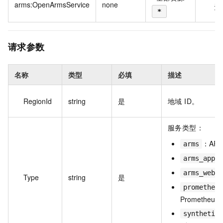
arms:OpenArmsService
none
无
*
请求参数
名称
类型
必填
描述
RegionId
string
是
地域 ID。
服务类型：
：AR
arms
arms_app
arms_web
Type
string
是
prometheus
Prometheus
synthetic_