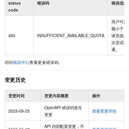
status
错误码
错误信息
code
用户可用
额小于
0
400
INSUFFICIENT_AVAILABLE_QUOTA
请充值后
次尝试开
通。
访问
错误中心
查看更多错误码。
变更历史
变更时间
变更内容概要
操作
OpenAPI 错误码发生
2023-09-25
查看变更详情
变更
API 内部配置变更，不