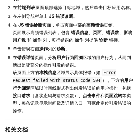
在
前端列表
页面顶部选择目标地域，然后单击目标应用名称。
在左侧导航栏单击
JS
错误诊断
。
在
JS
错误诊断
页面，单击页面中部的
高频错误
页签。
页面展示高频错误列表，包含
错误信息
、
页面
、
错误数
、
影响
用户数
和
操作
列，每行错误的
操作
列提供
诊断
链接。
单击错误右侧
操作
列的
诊断
。
在
错误详情
页面，分析
用户行为回溯
区域的用户行为，从而判
断出是哪部分的操作引发的错误。
该页面上方的
堆栈信息
区域展示具体报错（如
Error
），下方的
用户
Request failed with status code 504
行为回溯
区域以时间线形式列出触发错误前的用户操作，包括
接口请求
（含状态码与请求次数）、
点击事件
和
页面跳转
等类
型，每条记录显示时间戳及详情入口，可据此定位引发错误的
操作。
相关文档