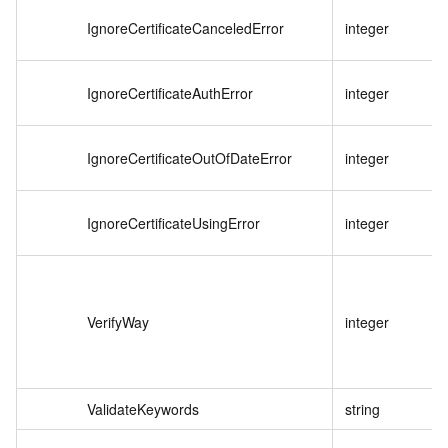
IgnoreCertificateCanceledError
integer
IgnoreCertificateAuthError
integer
IgnoreCertificateOutOfDateError
integer
IgnoreCertificateUsingError
integer
VerifyWay
integer
ValidateKeywords
string