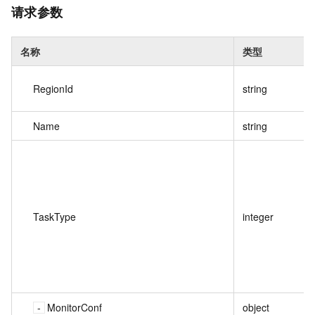
请求参数
名称
类型
RegionId
string
Name
string
TaskType
integer
MonitorConf
object