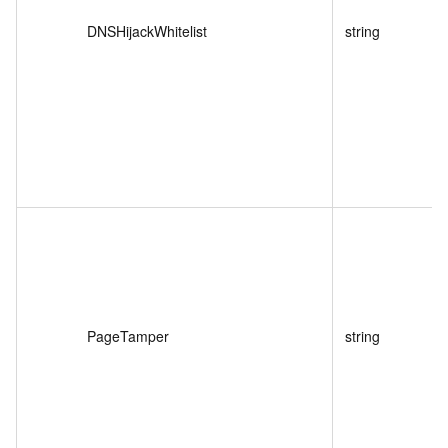
DNSHijackWhitelist
string
PageTamper
string