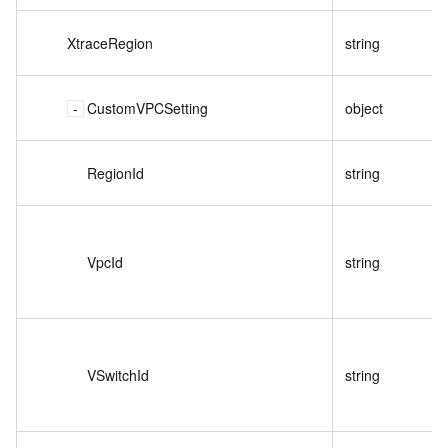
XtraceRegion
string
CustomVPCSetting
object
RegionId
string
VpcId
string
VSwitchId
string