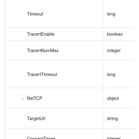
Timeout
long
TracertEnable
boolean
TracertNumMax
integer
TracertTimeout
long
NetTCP
object
TargetUrl
string
ConnectTimes
integer