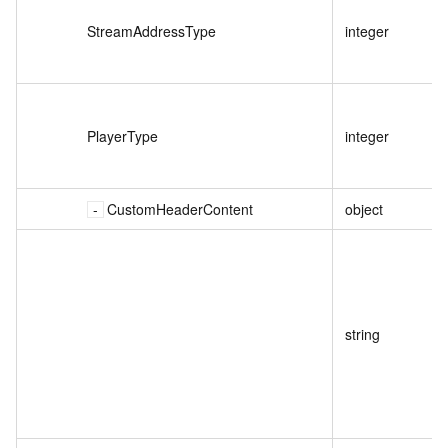
StreamAddressType
integer
PlayerType
integer
CustomHeaderContent
object
string