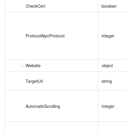
CheckCert
boolean
ProtocolAlpnProtocol
integer
Website
object
TargetUrl
string
AutomaticScrolling
integer