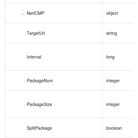
NetICMP
object
TargetUrl
string
Interval
long
PackageNum
integer
PackageSize
integer
SplitPackage
boolean