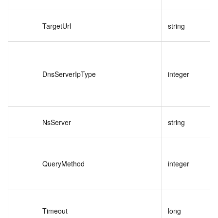
TargetUrl
string
DnsServerIpType
integer
NsServer
string
QueryMethod
integer
Timeout
long