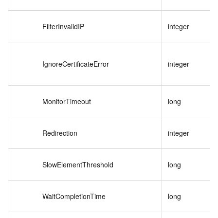
FilterInvalidIP
integer
IgnoreCertificateError
integer
MonitorTimeout
long
Redirection
integer
SlowElementThreshold
long
WaitCompletionTime
long