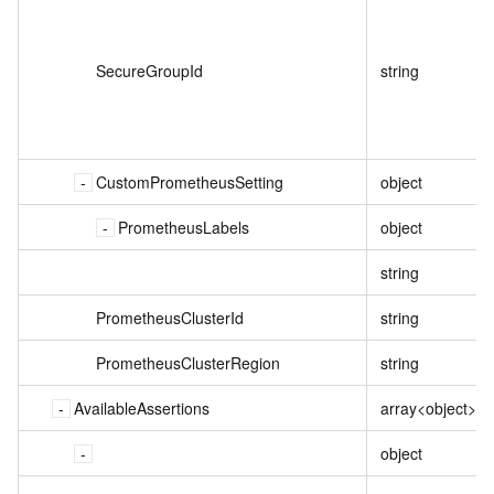
SecureGroupId
string
CustomPrometheusSetting
object
PrometheusLabels
object
string
PrometheusClusterId
string
PrometheusClusterRegion
string
AvailableAssertions
array<object>
object