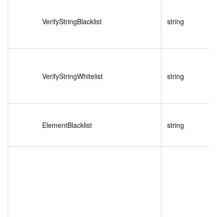
VerifyStringBlacklist
string
VerifyStringWhitelist
string
ElementBlacklist
string