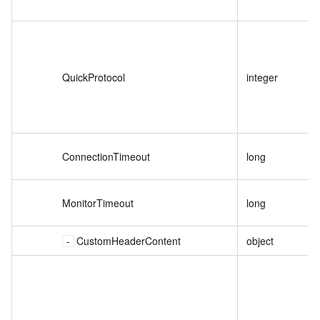
QuickProtocol
integer
ConnectionTimeout
long
MonitorTimeout
long
CustomHeaderContent
object