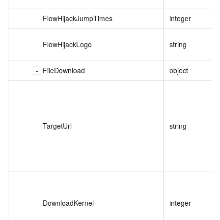
FlowHijackJumpTimes
integer
FlowHijackLogo
string
FileDownload
object
TargetUrl
string
DownloadKernel
integer