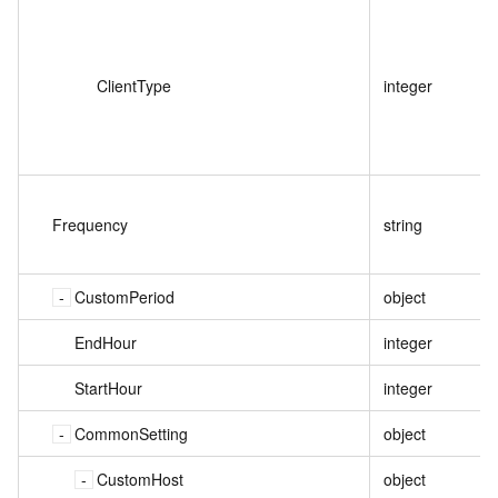
ClientType
integer
Frequency
string
CustomPeriod
object
EndHour
integer
StartHour
integer
CommonSetting
object
CustomHost
object