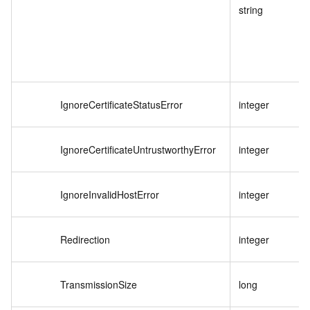
string
IgnoreCertificateStatusError
integer
IgnoreCertificateUntrustworthyError
integer
IgnoreInvalidHostError
integer
Redirection
integer
TransmissionSize
long