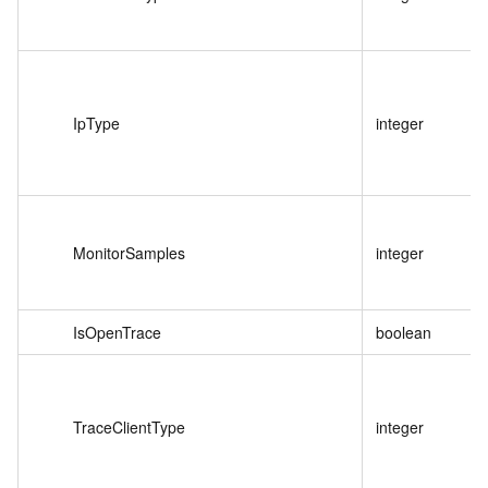
IpType
integer
MonitorSamples
integer
IsOpenTrace
boolean
TraceClientType
integer