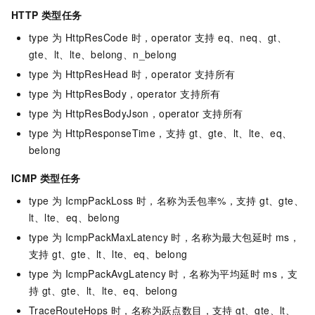
HTTP 类型任务
type 为 HttpResCode 时，operator 支持 eq、neq、gt、
gte、lt、lte、belong、n_belong
type 为 HttpResHead 时，operator 支持所有
type 为 HttpResBody，operator 支持所有
type 为 HttpResBodyJson，operator 支持所有
type 为 HttpResponseTime，支持 gt、gte、lt、lte、eq、
belong
ICMP 类型任务
type 为 IcmpPackLoss 时，名称为丢包率%，支持 gt、gte、
lt、lte、eq、belong
type 为 IcmpPackMaxLatency 时，名称为最大包延时 ms，
支持 gt、gte、lt、lte、eq、belong
type 为 IcmpPackAvgLatency 时，名称为平均延时 ms，支
持 gt、gte、lt、lte、eq、belong
TraceRouteHops 时，名称为跃点数目，支持 gt、gte、lt、