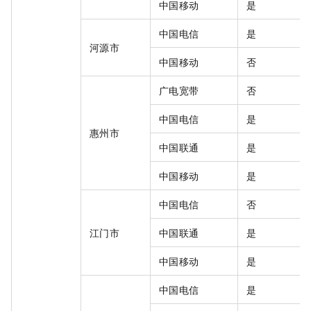
中国移动
是
中国电信
是
河源市
中国移动
否
广电宽带
否
中国电信
是
惠州市
中国联通
是
中国移动
是
中国电信
否
江门市
中国联通
是
中国移动
是
中国电信
是