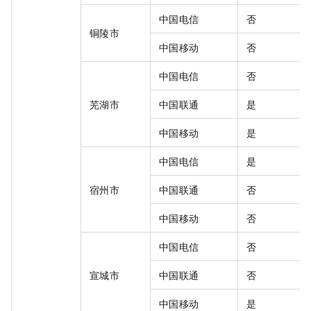
中国电信
否
铜陵市
中国移动
否
中国电信
否
芜湖市
中国联通
是
中国移动
是
中国电信
是
宿州市
中国联通
否
中国移动
否
中国电信
否
宣城市
中国联通
否
中国移动
是