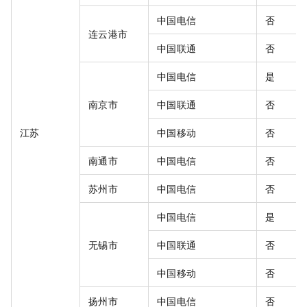
中国电信
否
连云港市
中国联通
否
中国电信
是
南京市
中国联通
否
江苏
中国移动
否
南通市
中国电信
否
苏州市
中国电信
否
中国电信
是
无锡市
中国联通
否
中国移动
否
扬州市
中国电信
否