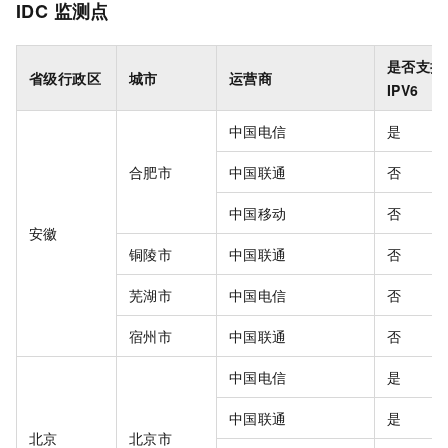
IDC
监测点
是否支持
省级行政区
城市
运营商
IPV6
中国电信
是
合肥市
中国联通
否
中国移动
否
安徽
铜陵市
中国联通
否
芜湖市
中国电信
否
宿州市
中国联通
否
中国电信
是
中国联通
是
北京
北京市