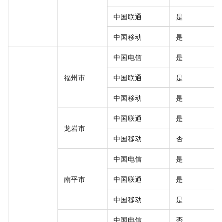
中国联通
是
中国移动
是
中国电信
是
福州市
中国联通
是
中国移动
是
中国联通
是
龙岩市
中国移动
否
中国电信
是
南平市
中国联通
是
中国移动
是
中国电信
否