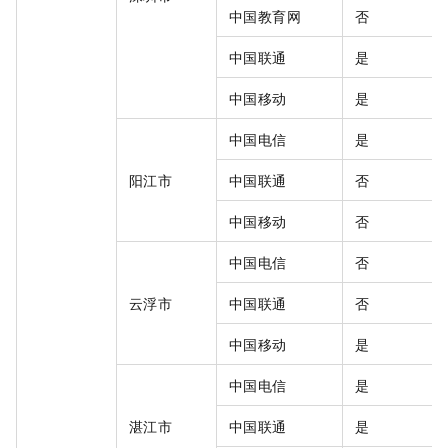
中国教育网
否
中国联通
是
中国移动
是
中国电信
是
阳江市
中国联通
否
中国移动
否
中国电信
否
云浮市
中国联通
否
中国移动
是
中国电信
是
湛江市
中国联通
是