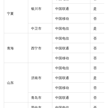
银川市
中国联通
是
宁夏
中国移动
否
中卫市
中国电信
是
中国电信
否
青海
西宁市
中国联通
否
中国移动
否
中国电信
否
济南市
中国联通
是
山东
中国移动
否
青岛市
中国联通
否
晋中市
中国电信
否