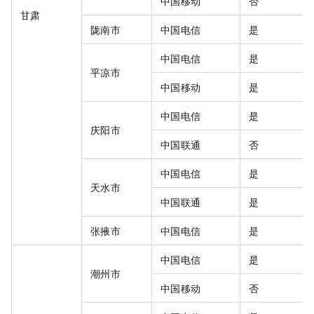
中国移动
否
甘肃
陇南市
中国电信
是
中国电信
是
平凉市
中国移动
是
中国电信
是
庆阳市
中国联通
否
中国电信
是
天水市
中国联通
是
张掖市
中国电信
是
中国电信
是
潮州市
中国移动
否