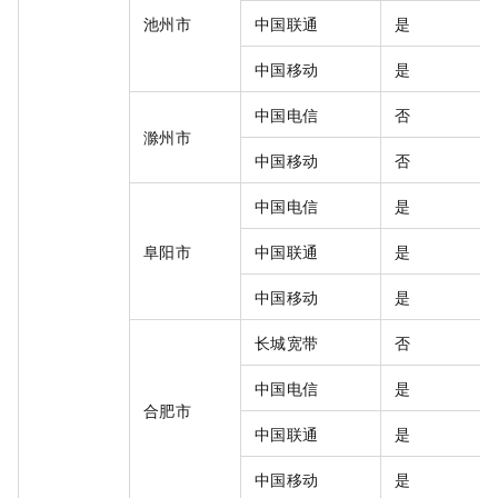
池州市
中国联通
是
中国移动
是
中国电信
否
滁州市
中国移动
否
中国电信
是
阜阳市
中国联通
是
中国移动
是
长城宽带
否
中国电信
是
合肥市
中国联通
是
中国移动
是