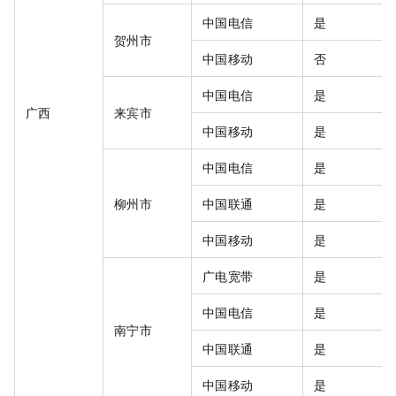
中国电信
是
贺州市
中国移动
否
中国电信
是
广西
来宾市
中国移动
是
中国电信
是
柳州市
中国联通
是
中国移动
是
广电宽带
是
中国电信
是
南宁市
中国联通
是
中国移动
是