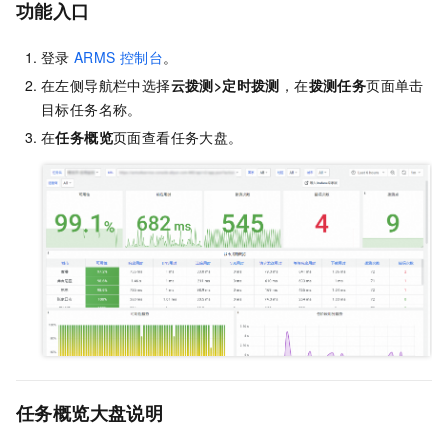
功能入口
登录
ARMS
控制台
。
在左侧导航栏中选择
云拨测
>
定时拨测
，在
拨测任务
页面单击
目标任务名称。
在
任务概览
页面查看任务大盘。
任务概览大盘说明