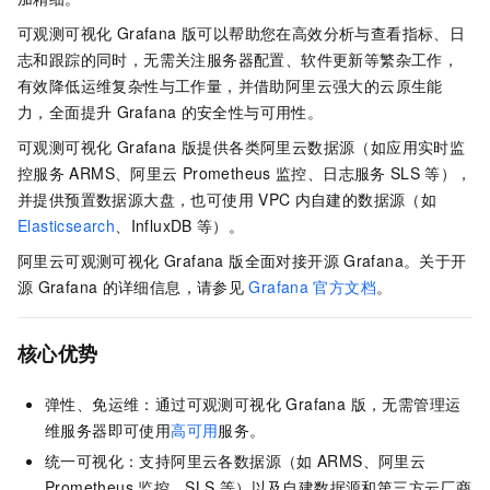
可观测可视化 Grafana 版
可以帮助您在高效分析与查看指标、日
志和跟踪的同时，无需关注服务器配置、软件更新等繁杂工作，
有效降低运维复杂性与工作量，并借助阿里云强大的云原生能
力，全面提升
Grafana
的安全性与可用性。
可观测可视化 Grafana 版
提供各类阿里云数据源（如应用实时监
控服务
ARMS、阿里云
Prometheus
监控、日志服务
SLS
等），
并提供预置数据源大盘，也可使用
VPC
内自建的数据源（如
Elasticsearch
、InfluxDB
等）。
阿里云
可观测可视化 Grafana 版
全面对接开源
Grafana。关于开
源
Grafana
的详细信息，请参见
Grafana
官方文档
。
核心优势
弹性、免运维：通过
可观测可视化 Grafana 版
，无需管理运
维服务器即可使用
高可用
服务。
统一可视化：支持阿里云各数据源（如
ARMS、阿里云
Prometheus
监控、SLS
等）以及自建数据源和第三方云厂商