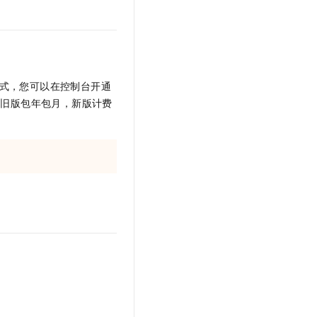
文戏情感细腻自然，动作戏激烈拳拳到肉，实现更强表演能力
支持中英文自由切换，具备更强的噪声鲁棒性
云聚AI 严选权益
SSL 证书
，一键激活高效办公新体验
精选AI产品，从模型到应用全链提效
堡垒机
AI 用量加速计划
应用
防火墙
、识别商机，让客服更高效、服务更出色。
新老同享，达量后返
式，您可以在控制台开通
千问办公
主机安全
NEW
比旧版包年包月，新版计费
的智能体编程平台
一站式AI生产力平台
AI 应用及服务市场
伶鹊
企业级人与Agent协作平台，接入和调度多个数字员工
智能客服平台，对话机器人、对话分析、智能外呼
AI 应用
大模型服务平台百炼 - 全妙
大模型
应用创作平台
多模态内容创作工具，已接入 DeepSeek
自然语言处理
数据标注
机器学习
息提取
与 AI 智能体进行实时音视频通话
从文本、图片、视频中提取结构化的属性信息
构建支持视频理解的 AI 音视频实时通话应用