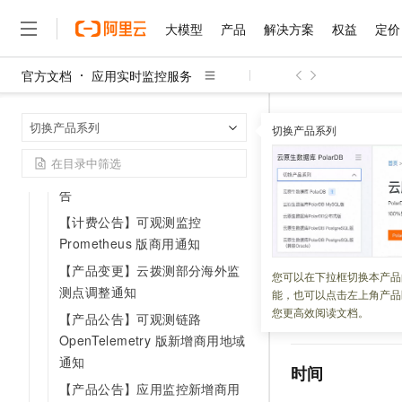
【产品计费】用户体验监控商业
化通知
大模型
产品
解决方案
权益
定价
【计费变更】可观测链路
官方文档
应用实时监控服务
OpenTelemetry 版指标写入量收
大模型
产品
解决方案
权益
定价
云市场
伙伴
服务
了解阿里云
费通知
精选产品
精选解决方案
普惠上云
产品定价
精选商城
成为销售伙伴
售前咨询
为什么选择阿里云
千问AI平台
应用实时监控
首页
【产品变更】阿里云可观测产品
切换产品系列
了解云产品的定价详情
切换产品系列
大模型服务平台百炼
睿译宝，AI翻译排版一
普惠上云 官方力荐
分销伙伴
在线服务
网站建设
什么是云计算
大
账单产品名变更公告
大模型服务与应用平台
上传文档即自动完成翻译和
云服务器38元/年起，超
【计费公告
咨询伙伴
多端小程序
技术领先
【产品变更】停止开通云拨测公
云上成本管理
售后服务
千问大模型
GLM-5.2：长任务时代
官方推荐返现计划
告
大模型
大模型
告
精选产品
精选解决方案
Salesforce 国际版订阅
稳定可靠
管理和优化成本
多元化、高性能、安全可靠
推荐新用户得奖励，单订单
销售伙伴合作计划
【计费公告】可观测监控
自助服务
友盟天域
安全合规
人工智能与机器学习
AI
文本生成
Prometheus 版商用通知
无影云电脑
Hermes Agent，打造
云工开物
更新时间：
2024-06-20
无影生态合作计划
在线服务
观测云
分析师报告
【产品变更】云拨测部分海外监
随时随地安全接入的云上超
自主进化，持久记忆，越用
高校专属算力普惠，学生认
计算
互联网应用开发
您可以在下拉框切换本产品
Qwen3.8-Max
HOT
Salesforce On Alibaba C
工单服务
测点调整通知
能，也可以点击左上角产品
因业务调整，可观
智能体时代全能旗舰模型
Tuya 物联网平台阿里云
研究报告与白皮书
云解析DNS
快速拥有专属 OpenClaw
Consulting Partner 合
大数据
容器
您更高效阅读文档。
【产品公告】可观测链路
包月的用户可以继
免费试用
短信专区
蓝凌 OA
Qwen3.7-Plus
OpenTelemetry 版新增商用地域
AI 大模型销售与服务生
现代化应用
存储
天池大赛
能看、能想、能动手的多模
云原生大数据计算服务 Max
解决方案免费试用 新老
通知
电子合同
时间
面向分析的企业级SaaS模
最高领取价值200元试用
安全
网络与CDN
【产品公告】应用监控新增商用
AI 算法大赛
Qwen3-VL-Plus
畅捷通