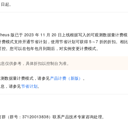
服务生态伙伴
视觉 Coding、空间感知、多模态思考等全面升级
1M上下文，专为长程任务能力而生
云工开物
企业应用
日起。
Night Plan 支持 Qwen 3.8-Max
AI 办公
NEW
Red Hat
30+ 款产品免费体验
夜间 5 折，Qwen/Meoo/TokenPlan 客户专享
AI智能应用
科研合作
ERP
堂（旗舰版）
SUSE
智能客服
AI 应用构建
大模型原生
CRM
2个月
自动承接线索
建站小程序
theus
版已于
2023
年
11
月
20
日上线根据写入的可观测数据量计费模
Qoder
大模型服务平台百炼-应用模版
OA 办公系统
HOT
NEW
计费模式支持开通节省计划，使用节省计划可获得
5～7
折的折扣。
相
面向真实软件
个人版上线、团队版降价；千问3.8-Max首发发尝鲜
丰富多元化的应用模版和解决方案
力提升
财税管理
模板建站
可控。您可以在包年包月到期后，对实例变更计费模式。
万有无界
大模型服务平台百炼-智能体
400电话
定制建站
的模型效果
灵活可视化地构建企业级 Agent
信息仅供参考，具体折扣以控制台为准。
方案
广告营销
模板小程序
秒悟
人工智能平台 PAI
观测数据量计费模式，请参见
产品计费（新版）
。
定制小程序
云端极速 AI 
新一代 AI 视频生成模型，深度适配广告营销等场景
AI Native 的算法工程平台，一站式完成建模、训练、推理服务部署
信息，请参见
节省计划
。
APP 开发
建站系统
AI 应用
10分钟微调：让0.6B模型媲美235B模型
多模态数据信
群（群号：37120013838）联系产品技术专家咨询处理。
依托云原生高可用架构,实现Dify私有化部署
用1%尺寸在特定领域达到大模型90%以上效果