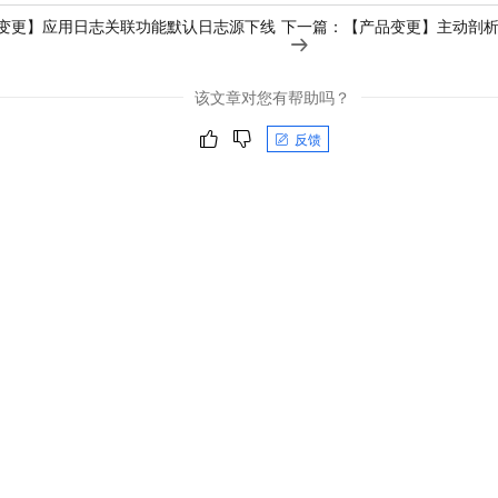
一个 AI 助手
即刻拥有 DeepSeek-R1 满血版
超强辅助，Bol
变更】应用日志关联功能默认日志源下线
下一篇：
【产品变更】主动剖
在企业官网、通讯软件中为客户提供 AI 客服
多种方案随心选，轻松解锁专属 DeepSeek
该文章对您有帮助吗？
反馈