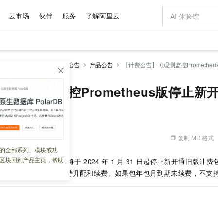
云市场
伙伴
服务
了解阿里云
AI 特惠
数据与 API
成为产品伙伴
企业增值服务
最佳实践
价格计算器
AI 场景体
基础软件
产品伙伴合
阿里云认证
市场活动
配置报价
大模型
服务
产品概述
动态与公告
产品公告
【计费公告】可观测监控Prometh
自助选配和估算价格
步到位
域名与网站
智启 AI 普惠权益
产品生态集成认证中心
企业支持计划
云上春晚
Qwen Audio：打造专属 AI 语音助手
千问官方 MaaS 平台，为开发者和 Agent 而生，新用户赠送 1 亿 + tokens 额度
云服务器 EC
一句话生成原生
AI Coding
阿里云Maa
2026 阿里云
为企业打
数据集
Windows
大模型认证
模型
NEW
NEW
格式还原
值低价云产品抢先购
提供智能易用的域名与建站服务
至高享 1亿+免费 tokens，加速 Al 应用落地
Qwen-Audio-3.0-Realtime 端到端实时语音角色扮演
安全可靠、弹
输入一句话想法,
智能编程，一键
】可观测监控Prometheus版停止
产品生态伙伴
专家技术服务
云上奥运之旅
弹性计算合作
阿里云中企出
手机三要素
宝塔 Linux
全部认证
价格优势
开源旗舰模型
对象存储 OSS
即刻拥有 DeepSeek-V4-Pro
阿里云 OPC 创新助力计划
云数据库 RD
一键部署幻兽
AI 电商营销
产品生态伙伴工作台
企业增值服务台
云栖战略参考
云存储合作计
云栖大会
身份实名认证
CentOS
训练营
推动算力普惠，释放技术红利
的大模型服务
最高返9万
真正可用的 1M 上下文,一次完成代码全链路开发
轻松解锁专属 DeepSeek-V4-Pro
至高百万元 Token 补贴，加速一人公司成长
稳定、安全、高性价比、高性能的云存储服务
一键购买专属
从图文生成到
云上的中国
数据库合作计
活动全景
短信
Docker
图片和
自进化智能体
人工智能平台 PAI
5 分钟轻松部署专属 QwenPaw
Token Plan 模型订阅计划
Qoder
高效搭建 AI
AI 广告创作
企业成长
大模型
NEW
HOT
信息公告
复制 MD 格式
 08:47:37
看见新力量
云网络合作计
OCR 文字识别
JAVA
级电脑
越聪明
证享300元代金券
一站式AI开发、训练和推理服务
Qwen3.8-Max 首发尝鲜，限时加量 10 倍，夜间低至2折
从聊天伙伴进化为能主动干活的本地数字员工
面向真实软件
图文、视频一
的全部系列、模块或功
Kimi-K3
HappyHors
NEW
魔搭 Mode
loud
服务实践
官网公告
区块回到产品主页，帮助
测监控
Prometheus
版将于
2024
年
1
月
31
日起停止新开通旧版计费
Kimi 最新旗舰模型，长程编程与推理利器
让文字生成流
金融模力时刻
Salesforce O
版
发票查验
全能环境
Qoder CN
Claude Code + GStack 打造工程团队
千问办公，限时限量积分加倍
云原生数据库 P
低代码高效构
AI 建站
NEW
作计划
计划
续使用，且使用期间支持升配和续费。如果包年包月到期未续费，不支
创新中心
魔搭 ModelSc
健康状态
让AI从“聊天伙伴”进化为能干活的“数字员工”
覆盖公网/内网、递归/权威、移动APP等全场景解析服务
安装技能 GStack，拥有专属 AI 工程团队
你的AI工作搭子，覆盖日常办公高频场景
基于千问大模型等，支持代码智能生成、研发智能问答
0 代码专业建
客户案例
天气预报查询
操作系统
Deepseek-v4-pro
HappyHors
态合作计划
态智能体模型
旗舰 MoE 大模型，百万上下文与顶尖推理能力
图生视频，流
Compute
同享
容器服务 Kubernetes 版 ACK
万小智 AI 建站低至 15元/月
云防火墙
AI 短剧/漫剧
快递物流查询
WordPress
成为服务伙
高校合作
式云数据仓库
点，立即开启云上创新
提供一站式管理容器应用的 K8s 服务
送.CN域名，送备案服务码
云原生的云上
AI助力短剧
GLM-5.2
Wan2.7-T
Ubuntu