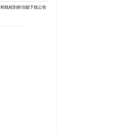
t.diy 一步搞定创意建站
构建大模型应用的安全防护体系
析和线程剖析功能下线公告
通过自然语言交互简化开发流程,全栈开发支持
通过阿里云安全产品对 AI 应用进行安全防护