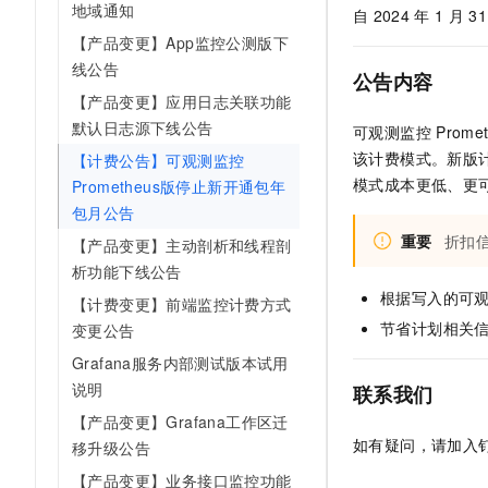
地域通知
自
2024
年
1
月
31
AI 产品 免费试用
网络
安全
云开发大赛
Tableau 订阅
【产品变更】App监控公测版下
1亿+ 大模型 tokens 和 
可观测
入门学习赛
中间件
线公告
AI空中课堂在线直播课
公告内容
140+云产品 免费试用
大模型服务
【产品变更】应用日志关联功能
上云与迁云
产品新客免费试用，最长1
数据库
默认日志源下线公告
生态解决方案
可观测监控
Prome
千问AI平台-Token Plan
企业出海
大模型ACA认证体验
大数据计算
该计费模式。
新版
【计费公告】可观测监控
助力企业全员 AI 认知与能
行业生态解决方案
模式成本更低、更
Prometheus版停止新开通包年
政企业务
媒体服务
千问AI平台-模型体验
包月公告
开发者生态解决方案
在线体验全尺寸、多种模态
重要
折扣
【产品变更】主动剖析和线程剖
企业服务与云通信
AI 开发和 AI 应用解决
析功能下线公告
Happy 系列大模型
域名与网站
根据写入的可
【计费变更】前端监控计费方式
节省计划相关
变更公告
终端用户计算
Grafana服务内部测试版本试用
Serverless
大模型解决方案
说明
联系我们
开发工具
【产品变更】Grafana工作区迁
快速部署 Dify，高效搭建 
如有疑问，请加入钉
移升级公告
迁移与运维管理
【产品变更】业务接口监控功能