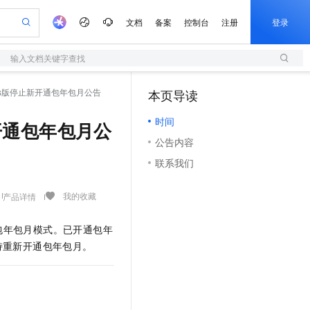
文档
备案
控制台
注册
登录
输入文档关键字查找
验
作计划
器
AI 活动
专业服务
服务伙伴合作计划
开发者社区
加入我们
服务平台百炼
阿里云 OPC 创新助力计划
eus版停止新开通包年包月公告
本页导读
（1）
一站式生成采购清单，支持单品或批量购买
S
可编辑精美 PPT 文稿
S产品伙伴计划（繁花）
峰会
造的大模型服务与应用开发平台
轻量应用服务器
Agency Agents：拥有专属领域专家
AI 生产力先锋
Al MaaS 服务伙伴赋能合作
域名
博文
Careers
至高可申请百万元
时间
性可伸缩的云计算服务
 轻松生成专业的 PPT
开启高性价比 AI 编程新体验
先锋实践拓展 AI 生产力的边界
快速构建应用程序和网站，即刻迈出上云第一步
多领域专家智能体,一键组建 AI 虚拟交付团队
新开通包年包月公
Token 补贴，五大权
计划
海大会
伙伴信用分合作计划
商标
问答
社会招聘
公告内容
益加速 OPC 成功
S
帕鲁游戏服务器
数字证书管理服务（原SSL证书）
HappyHorse 打造一站式影视创作平台
飞天发布时刻
HOT
划
备案
电子书
校园招聘
联系我们
联机服务器，轻松开启游戏
视频创作，一键激活电商全链路生产力
全托管，含MySQL、PostgreSQL、SQL Server、MariaDB多引擎
实现全站HTTPS，呈现可信的WEB访问
所见，即是所愿
可视化编排打通从文字构思到成片全链路闭环
更多支持
划
公司注册
镜像站
视频生成
语音识别与合成
 智能体与工作流应用
短信服务
漫剧工坊：一站式动画创作平台
AI 实训营
我的收藏
产品详情
合作伙伴培训与认证
划
上云迁移
的智能体编程平台
站生成，高效打造优质广告素材
通过阿里云百炼高效搭建AI应用,助力高效开发
快速生产连贯的高质量长漫剧
从基础到进阶，Agent 创客手把手教你
国内短信简单易用，安全可靠，秒级触达，全球覆盖200+国家和地区。
e-1.1-T2V
Qwen3-TTS-Flash
lScope
我要反馈
查询合作伙伴
包年包月模式。已开通包年
畅细腻的高质量视频
离线语音合成大模型，多语言方言自适应，低延迟高稳定
n Alibaba Cloud ISV 合作
代维服务
olarDB
建企业门户网站
大数据开发治理平台 DataWorks
10 分钟搭建微信、支付宝小程序
持重新开通包年包月。
创新加速
ope
登录合作伙伴管理后台
我要建议
站，无忧落地极速上线
以可视化方式快速构建移动和 PC 门户网站
100%兼容MySQL、PostgreSQL，兼容Oracle，支持集中和分布式
高效部署网站，快速应用到小程序
Data Agent 驱动的一站式 Data+AI 开发治理平台
e-1.1-I2V
Cosyvoice-V3-Flash
安全
畅自然，细节丰富
高表现力语音合成大模型，语音克隆听感自然
我要投诉
上云场景组合购
伴
边界网络安全防护产品
漫剧创作，剧本、分镜、视频高效生成
覆盖90%+业务场景，专享组合折扣价
2V
VPN
Fun-ASR