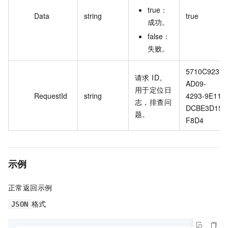
true：
Data
string
true
成功。
false：
失败。
5710C923-
请求 ID。
AD09-
用于定位日
RequestId
string
4293-9E11-
志，排查问
DCBE3D15
题。
F8D4
示例
正常返回示例
格式
JSON