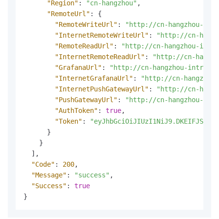
"Region"
:
"cn-hangzhou"
,
"RemoteUrl"
:
{
"RemoteWriteUrl"
:
"http://cn-hangzhou-intr
"InternetRemoteWriteUrl"
:
"http://cn-hangz
"RemoteReadUrl"
:
"http://cn-hangzhou-intra
"InternetRemoteReadUrl"
:
"http://cn-hangzh
"GrafanaUrl"
:
"http://cn-hangzhou-intranet
"InternetGrafanaUrl"
:
"http://cn-hangzhou.
"InternetPushGatewayUrl"
:
"http://cn-hangz
"PushGatewayUrl"
:
"http://cn-hangzhou-intr
"AuthToken"
:
true
,
"Token"
:
"eyJhbGciOiJIUzI1NiJ9.DKEIFJSL.KY
}
}
]
,
"Code"
:
200
,
"Message"
:
"success"
,
"Success"
:
true
}