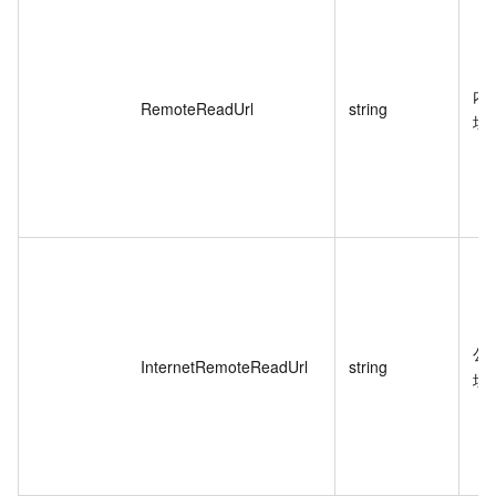
内
RemoteReadUrl
string
址
公
InternetRemoteReadUrl
string
址