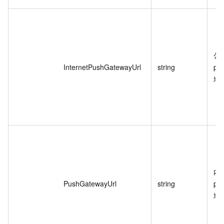
公
InternetPushGatewayUrl
string
pu
地
内
PushGatewayUrl
string
pu
地