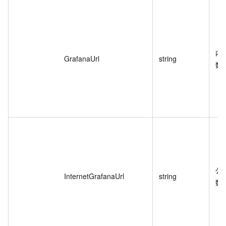
内网
GrafanaUrl
string
数
公网
InternetGrafanaUrl
string
数