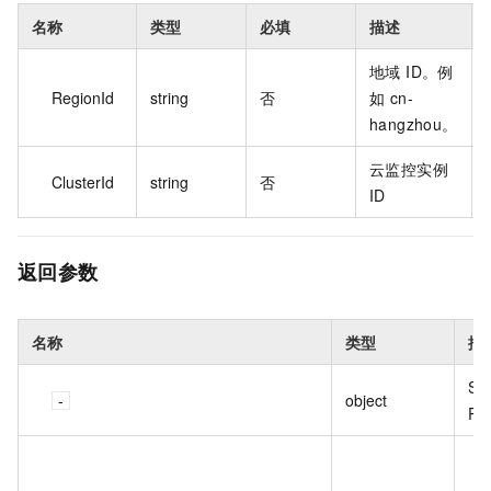
名称
类型
必填
描述
地域 ID。例
RegionId
string
否
如 cn-
hangzhou。
云监控实例
ClusterId
string
否
ID
返回参数
名称
类型
描
Sc
object
Re