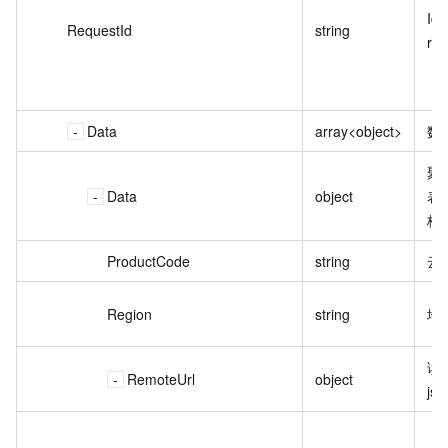
Id 
RequestId
string
re
Data
array<object>
数
聚
Data
object
表
格
ProductCode
string
云
Region
string
地
读
RemoteUrl
object
js