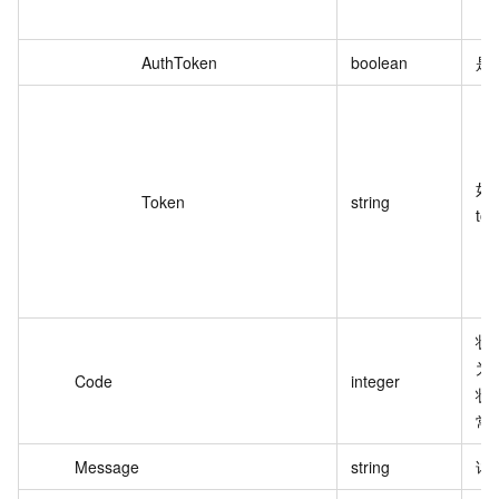
AuthToken
boolean
是
如
Token
string
to
状
为
Code
integer
状
常
Message
string
详