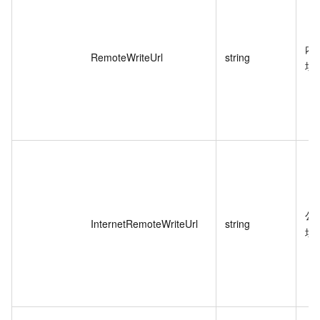
内
RemoteWriteUrl
string
址
公
InternetRemoteWriteUrl
string
址