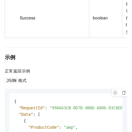
操
功
Success
boolean
作
fa
失
示例
正常返回示例
格式
JSON
{
"RequestId"
:
"99A663CB-8D7B-4B0D-A006-03C8EE38E7
"Data"
:
[
{
"ProductCode"
:
"amp"
,