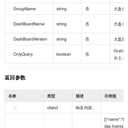
GroupName
string
否
大盘分
DashBoardName
string
否
大盘名
DashBoardVersion
string
否
大盘版
Graf
OnlyQuery
boolean
否
台上。
返回参数
名称
类型
描述
示例值
object
响应内容。
[{"name":"E
das Ingress 