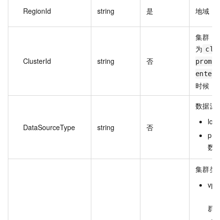
RegionId
string
是
地域 I
集群 ID
为
clo
ClusterId
string
否
prome
enter
时候，需
数据源
lok
DataSourceType
string
否
pro
数
集群类
vpc
（Pr
群