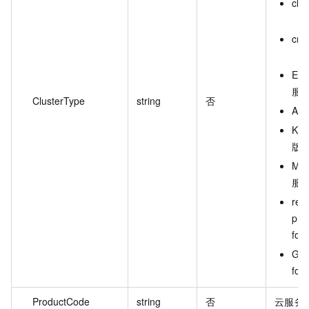
clo
（
cms
（
Ext
服
ClusterType
string
否
Ask
Ku
版
Ma
服
rem
pro
for
Glo
for
ProductCode
string
否
云服务