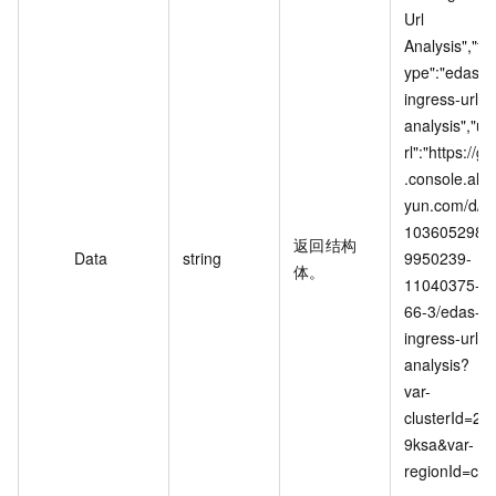
Url 
Analysis","t
ype":"edas-
ingress-url-
analysis","u
rl":"https://g
.console.ali
yun.com/d/
103605298
返回结构
Data
string
9950239-
体。
11040375-
66-3/edas-
ingress-url-
analysis?
var-
clusterId=2
9ksa&var-
regionId=cn