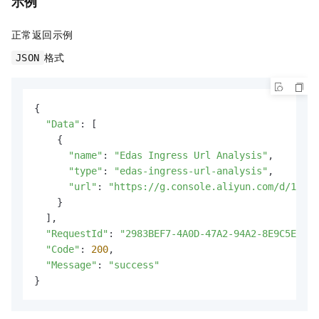
示例
正常返回示例
格式
JSON
{

"Data"
: [

    {

"name"
: 
"Edas Ingress Url Analysis"
,

"type"
: 
"edas-ingress-url-analysis"
,

"url"
: 
"https://g.console.aliyun.com/d/10360
    }

  ],

"RequestId"
: 
"2983BEF7-4A0D-47A2-94A2-8E9C5E63**
"Code"
: 
200
,

"Message"
: 
"success"
}